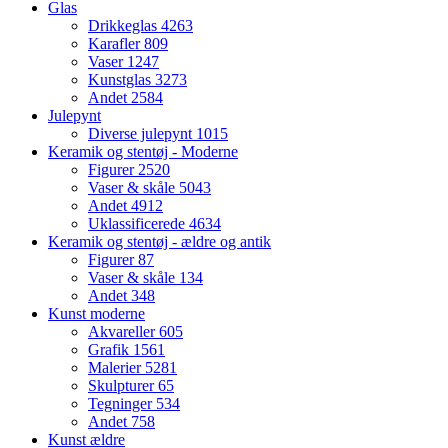
Glas
Drikkeglas
4263
Karafler
809
Vaser
1247
Kunstglas
3273
Andet
2584
Julepynt
Diverse julepynt
1015
Keramik og stentøj - Moderne
Figurer
2520
Vaser & skåle
5043
Andet
4912
Uklassificerede
4634
Keramik og stentøj - ældre og antik
Figurer
87
Vaser & skåle
134
Andet
348
Kunst moderne
Akvareller
605
Grafik
1561
Malerier
5281
Skulpturer
65
Tegninger
534
Andet
758
Kunst ældre