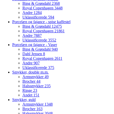
Bing & Grøndahl
2368
Royal Copenhagen
3448
Andre
1284
Uklassificerede
594
Porcelæn og fajance - spise kaffestel
Bing & Grøndahl
12475
Royal Copenhagen
21861
Andre
7887
Uklassificerede
3552
Porcelæn og fajance - Vaser
Bing & Grøndahl
940
Dahl Jensen
8
Royal Copenhagen
2611
Andre
907
Uklassificerede
375
Smykker, double m.m.
Armsmykker
49
Brocher
44
Halssmykker
235
Ringe
23
Andet
151
Smykker, guld
Armsmykker
1348
Brocher
163
Halssmykker
2048