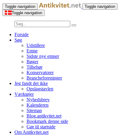
Toggle navigation
Toggle navigation
Toggle navigation
Forside
Søg
Udstillere
Emne
Sidste nye emner
Bøger
Tilbehør
Konservatorer
Brancheforeninger
Jeg fandt det ikke
Opslagstavlen
Værktøjer
Nyhedsbrev
Kalenderen
Sitemap
Blog.antikvitet.net
Bookmark denne side
Gør til startside
Om Antikvitet.net