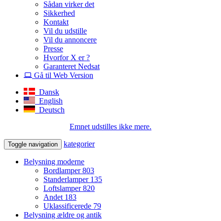
Sådan virker det
Sikkerhed
Kontakt
Vil du udstille
Vil du annoncere
Presse
Hvorfor X er ?
Garanteret Nedsat
Gå til Web Version
Dansk
English
Deutsch
Emnet udstilles ikke mere.
kategorier
Toggle navigation
Belysning moderne
Bordlamper
803
Standerlamper
135
Loftslamper
820
Andet
183
Uklassificerede
79
Belysning ældre og antik