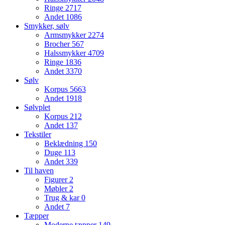
Ringe
2717
Andet
1086
Smykker, sølv
Armsmykker
2274
Brocher
567
Halssmykker
4709
Ringe
1836
Andet
3370
Sølv
Korpus
5663
Andet
1918
Sølvplet
Korpus
212
Andet
137
Tekstiler
Beklædning
150
Duge
113
Andet
339
Til haven
Figurer
2
Møbler
2
Trug & kar
0
Andet
7
Tæpper
Moderne tæpper
149