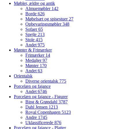
Møbler, ældre og antik
Almuemøbler
142
Borde
626
Møbelsæt og spisestuer
27
Opbevaringsmøbler
348
Sofaer
65
Spejle
213
Stole
415
Andet
975
Mønter & Frimærker
Frimærker
14
Medaljer
97
Mønter
170
Andet
63
Orientalsk
Diverse orientalsk
775
Porcelæn og fajance
Andet
6746
Porcelæn og fajance - Figurer
Bing & Grøndahl
3787
Dahl Jensen
1213
Royal Copenhagen
5123
Andre
1745
Uklassificerede
876
Porcelæn og fajance - Platter