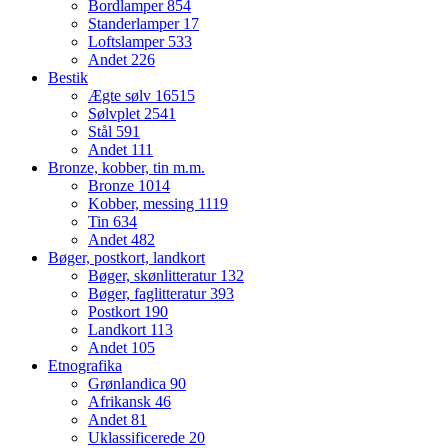
Bordlamper
854
Standerlamper
17
Loftslamper
533
Andet
226
Bestik
Ægte sølv
16515
Sølvplet
2541
Stål
591
Andet
111
Bronze, kobber, tin m.m.
Bronze
1014
Kobber, messing
1119
Tin
634
Andet
482
Bøger, postkort, landkort
Bøger, skønlitteratur
132
Bøger, faglitteratur
393
Postkort
190
Landkort
113
Andet
105
Etnografika
Grønlandica
90
Afrikansk
46
Andet
81
Uklassificerede
20