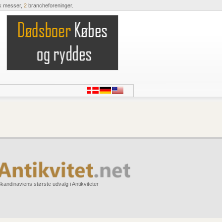
k messer,
2
brancheforeninger.
kandinaviens største udvalg i Antikviteter