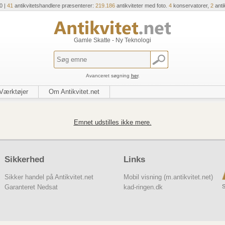
0 |
41
antikvitetshandlere præsenterer:
219.186
antikviteter med foto.
4
konservatorer,
2
anti
Gamle Skatte - Ny Teknologi
Avanceret søgning
her
.
Værktøjer
Om Antikvitet.net
Emnet udstilles ikke mere.
Sikkerhed
Links
Sikker handel på Antikvitet.net
Mobil visning (m.antikvitet.net)
S
Garanteret Nedsat
kad-ringen.dk