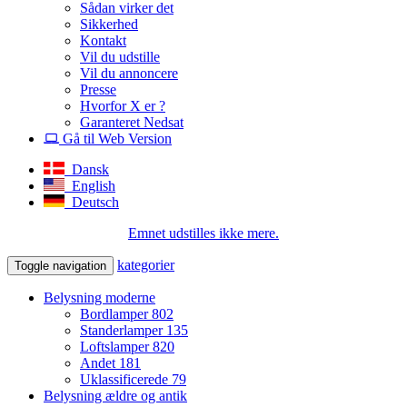
Sådan virker det
Sikkerhed
Kontakt
Vil du udstille
Vil du annoncere
Presse
Hvorfor X er ?
Garanteret Nedsat
Gå til Web Version
Dansk
English
Deutsch
Emnet udstilles ikke mere.
kategorier
Toggle navigation
Belysning moderne
Bordlamper
802
Standerlamper
135
Loftslamper
820
Andet
181
Uklassificerede
79
Belysning ældre og antik