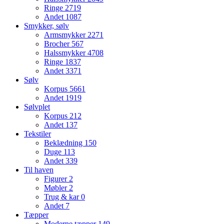
Ringe
2719
Andet
1087
Smykker, sølv
Armsmykker
2271
Brocher
567
Halssmykker
4708
Ringe
1837
Andet
3371
Sølv
Korpus
5661
Andet
1919
Sølvplet
Korpus
212
Andet
137
Tekstiler
Beklædning
150
Duge
113
Andet
339
Til haven
Figurer
2
Møbler
2
Trug & kar
0
Andet
7
Tæpper
Moderne tæpper
149