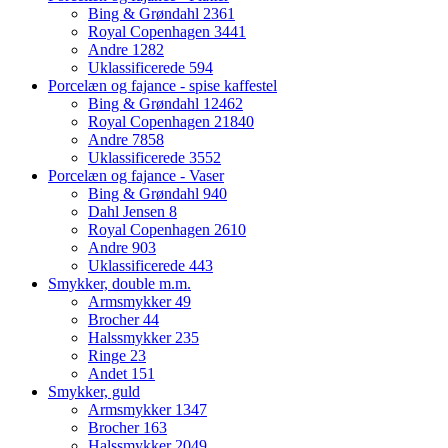
Bing & Grøndahl
2361
Royal Copenhagen
3441
Andre
1282
Uklassificerede
594
Porcelæn og fajance - spise kaffestel
Bing & Grøndahl
12462
Royal Copenhagen
21840
Andre
7858
Uklassificerede
3552
Porcelæn og fajance - Vaser
Bing & Grøndahl
940
Dahl Jensen
8
Royal Copenhagen
2610
Andre
903
Uklassificerede
443
Smykker, double m.m.
Armsmykker
49
Brocher
44
Halssmykker
235
Ringe
23
Andet
151
Smykker, guld
Armsmykker
1347
Brocher
163
Halssmykker
2049