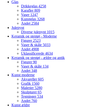
Glas
Drikkeglas
4258
Karafler
809
Vaser
1247
Kunstglas
3268
Andet
2584
Julepynt
Diverse julepynt
1015
Keramik og stentøj - Moderne
Figurer
2523
Vaser & skåle
5033
Andet
4908
Uklassificerede
4634
Keramik og stentøj - ældre og antik
Figurer
90
Vaser & skåle
134
Andet
348
Kunst moderne
Akvareller
605
Grafik
1560
Malerier
5280
Skulpturer
65
Tegninger
534
Andet
760
Kunst ældre