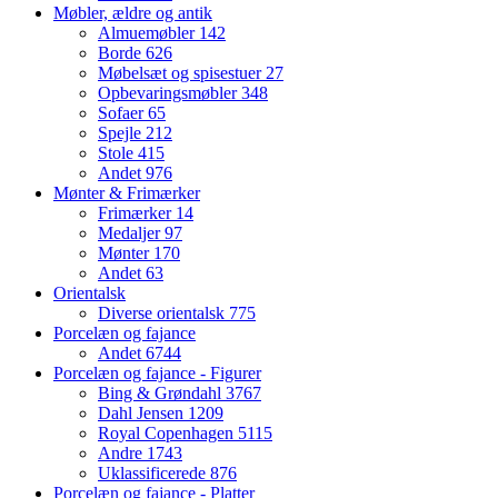
Møbler, ældre og antik
Almuemøbler
142
Borde
626
Møbelsæt og spisestuer
27
Opbevaringsmøbler
348
Sofaer
65
Spejle
212
Stole
415
Andet
976
Mønter & Frimærker
Frimærker
14
Medaljer
97
Mønter
170
Andet
63
Orientalsk
Diverse orientalsk
775
Porcelæn og fajance
Andet
6744
Porcelæn og fajance - Figurer
Bing & Grøndahl
3767
Dahl Jensen
1209
Royal Copenhagen
5115
Andre
1743
Uklassificerede
876
Porcelæn og fajance - Platter