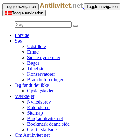
Toggle navigation
Toggle navigation
Toggle navigation
Forside
Søg
Udstillere
Emne
Sidste nye emner
Bøger
Tilbehør
Konservatorer
Brancheforeninger
Jeg fandt det ikke
Opslagstavlen
Værktøjer
Nyhedsbrev
Kalenderen
Sitemap
Blog.antikvitet.net
Bookmark denne side
Gør til startside
Om Antikvitet.net