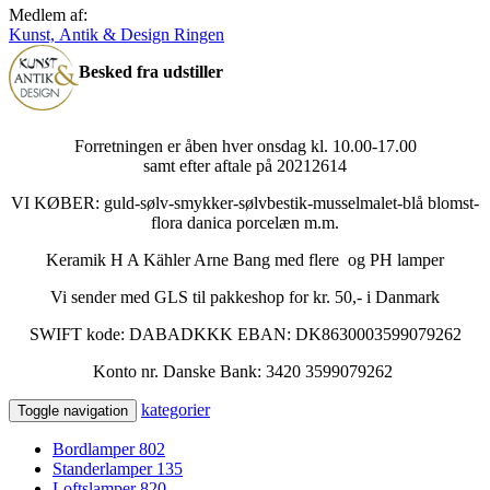
Medlem af:
Kunst, Antik & Design Ringen
Besked fra udstiller
Forretningen er åben hver onsdag kl. 10.00-17.00
samt efter aftale på 20212614
VI KØBER: guld-sølv-smykker-sølvbestik-musselmalet-blå blomst-
flora danica porcelæn m.m.
Keramik H A Kähler Arne Bang med flere og PH lamper
Vi sender med GLS til pakkeshop for kr. 50,- i Danmark
SWIFT kode: DABADKKK EBAN: DK8630003599079262
Konto nr. Danske Bank: 3420 3599079262
kategorier
Toggle navigation
Bordlamper
802
Standerlamper
135
Loftslamper
820