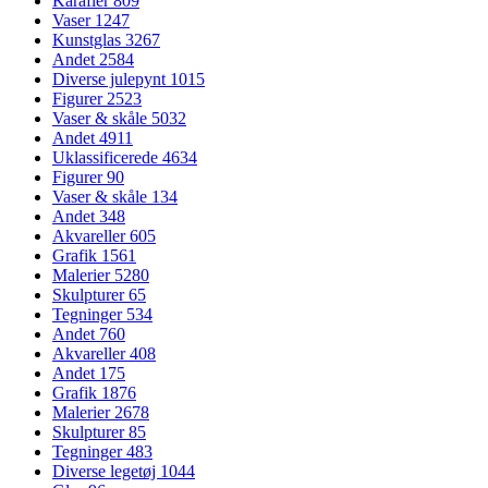
Karafler
809
Vaser
1247
Kunstglas
3267
Andet
2584
Diverse julepynt
1015
Figurer
2523
Vaser & skåle
5032
Andet
4911
Uklassificerede
4634
Figurer
90
Vaser & skåle
134
Andet
348
Akvareller
605
Grafik
1561
Malerier
5280
Skulpturer
65
Tegninger
534
Andet
760
Akvareller
408
Andet
175
Grafik
1876
Malerier
2678
Skulpturer
85
Tegninger
483
Diverse legetøj
1044