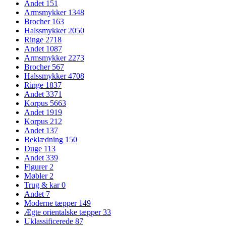
Andet
151
Armsmykker
1348
Brocher
163
Halssmykker
2050
Ringe
2718
Andet
1087
Armsmykker
2273
Brocher
567
Halssmykker
4708
Ringe
1837
Andet
3371
Korpus
5663
Andet
1919
Korpus
212
Andet
137
Beklædning
150
Duge
113
Andet
339
Figurer
2
Møbler
2
Trug & kar
0
Andet
7
Moderne tæpper
149
Ægte orientalske tæpper
33
Uklassificerede
87