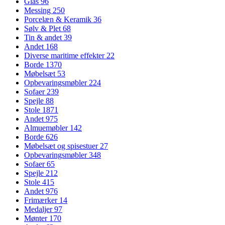
Glas
96
Messing
250
Porcelæn & Keramik
36
Sølv & Plet
68
Tin & andet
39
Andet
168
Diverse maritime effekter
22
Borde
1370
Møbelsæt
53
Opbevaringsmøbler
224
Sofaer
239
Spejle
88
Stole
1871
Andet
975
Almuemøbler
142
Borde
626
Møbelsæt og spisestuer
27
Opbevaringsmøbler
348
Sofaer
65
Spejle
212
Stole
415
Andet
976
Frimærker
14
Medaljer
97
Mønter
170