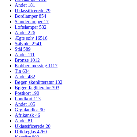
Andet
181
Uklassificerede
79
Bordlamper
854
Standerlamper
17
Loftslamper
532
Andet
226
Ægte sølv
16516
Sølvplet
2541
Stål
589
Andet
111
Bronze
1012
Kobber, messing
1117
Tin
634
Andet
482
Bøger, skønlitteratur
132
Bøger, faglitteratur
393
Postkort
190
Landkort
113
Andet
105
Grønlandica
90
Afrikansk
46
Andet
81
Uklassificerede
20
Drikkeglas
4260