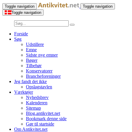
Toggle navigation
Toggle navigation
Toggle navigation
Forside
Søg
Udstillere
Emne
Sidste nye emner
Bøger
Tilbehør
Konservatorer
Brancheforeninger
Jeg fandt det ikke
Opslagstavlen
Værktøjer
Nyhedsbrev
Kalenderen
Sitemap
Blog.antikvitet.net
Bookmark denne side
Gør til startside
Om Antikvitet.net