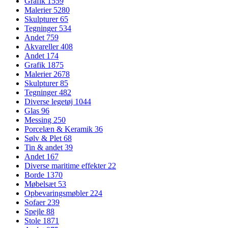
Grafik
1559
Malerier
5280
Skulpturer
65
Tegninger
534
Andet
759
Akvareller
408
Andet
174
Grafik
1875
Malerier
2678
Skulpturer
85
Tegninger
482
Diverse legetøj
1044
Glas
96
Messing
250
Porcelæn & Keramik
36
Sølv & Plet
68
Tin & andet
39
Andet
167
Diverse maritime effekter
22
Borde
1370
Møbelsæt
53
Opbevaringsmøbler
224
Sofaer
239
Spejle
88
Stole
1871