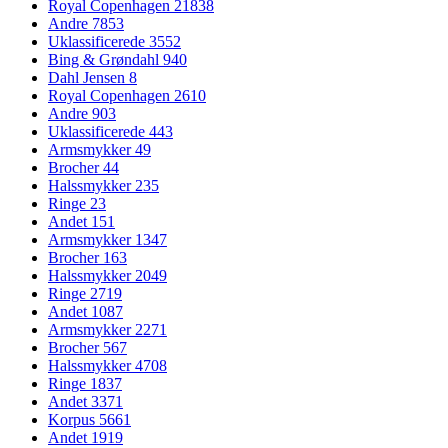
Royal Copenhagen
21838
Andre
7853
Uklassificerede
3552
Bing & Grøndahl
940
Dahl Jensen
8
Royal Copenhagen
2610
Andre
903
Uklassificerede
443
Armsmykker
49
Brocher
44
Halssmykker
235
Ringe
23
Andet
151
Armsmykker
1347
Brocher
163
Halssmykker
2049
Ringe
2719
Andet
1087
Armsmykker
2271
Brocher
567
Halssmykker
4708
Ringe
1837
Andet
3371
Korpus
5661
Andet
1919