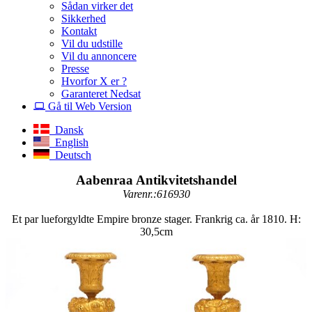
Sådan virker det
Sikkerhed
Kontakt
Vil du udstille
Vil du annoncere
Presse
Hvorfor X er ?
Garanteret Nedsat
Gå til Web Version
Dansk
English
Deutsch
Aabenraa Antikvitetshandel
Varenr.:616930
Et par lueforgyldte Empire bronze stager. Frankrig ca. år 1810. H:
30,5cm