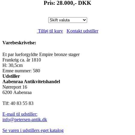
Pris: 28.000,-
DKK
Tilføj til kurv
Kontakt udstiller
Varebeskrivelse:
Et par lueforgyldte Empire bronze stager
Frankrig ca. år 1810
H: 30,5cm
Emne nummer: 580
Udstiller
Aabenraa Antikvitetshandel
Nørreport 16
6200 Aabenraa
Tlf: 40 83 55 83
E-mail til udstiller:
info@petersen-antik.dk
Se varen i udstillers eget katalog