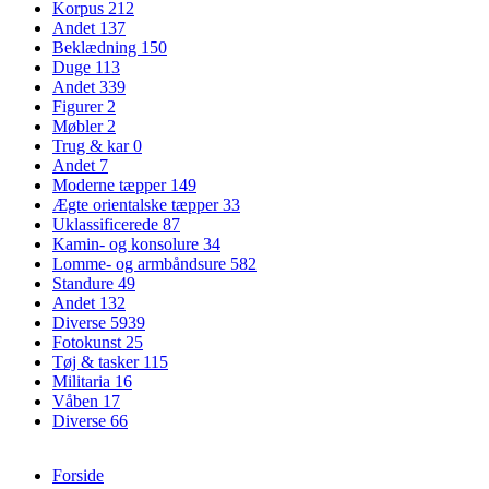
Korpus
212
Andet
137
Beklædning
150
Duge
113
Andet
339
Figurer
2
Møbler
2
Trug & kar
0
Andet
7
Moderne tæpper
149
Ægte orientalske tæpper
33
Uklassificerede
87
Kamin- og konsolure
34
Lomme- og armbåndsure
582
Standure
49
Andet
132
Diverse
5939
Fotokunst
25
Tøj & tasker
115
Militaria
16
Våben
17
Diverse
66
Forside