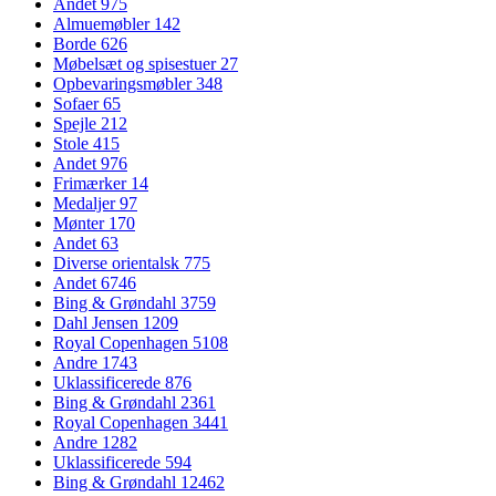
Andet
975
Almuemøbler
142
Borde
626
Møbelsæt og spisestuer
27
Opbevaringsmøbler
348
Sofaer
65
Spejle
212
Stole
415
Andet
976
Frimærker
14
Medaljer
97
Mønter
170
Andet
63
Diverse orientalsk
775
Andet
6746
Bing & Grøndahl
3759
Dahl Jensen
1209
Royal Copenhagen
5108
Andre
1743
Uklassificerede
876
Bing & Grøndahl
2361
Royal Copenhagen
3441
Andre
1282
Uklassificerede
594
Bing & Grøndahl
12462