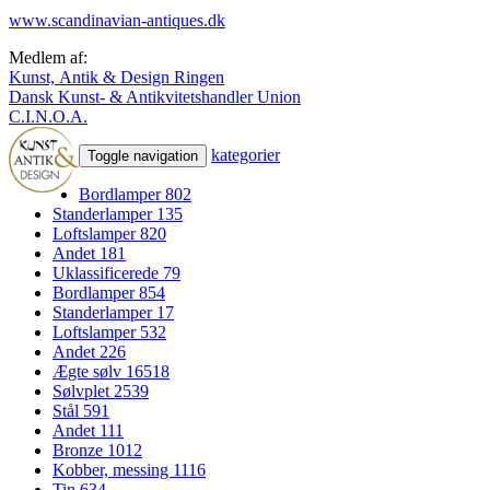
www.scandinavian-antiques.dk
Medlem af:
Kunst, Antik & Design Ringen
Dansk Kunst- & Antikvitetshandler Union
C.I.N.O.A.
kategorier
Toggle navigation
Bordlamper
802
Standerlamper
135
Loftslamper
820
Andet
181
Uklassificerede
79
Bordlamper
854
Standerlamper
17
Loftslamper
532
Andet
226
Ægte sølv
16518
Sølvplet
2539
Stål
591
Andet
111
Bronze
1012
Kobber, messing
1116
Tin
634