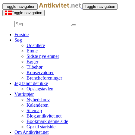
Toggle navigation
Toggle navigation
Toggle navigation
Forside
Søg
Udstillere
Emne
Sidste nye emner
Bøger
Tilbehør
Konservatorer
Brancheforeninger
Jeg fandt det ikke
Opslagstavlen
Værktøjer
Nyhedsbrev
Kalenderen
Sitemap
Blog.antikvitet.net
Bookmark denne side
Gør til startside
Om Antikvitet.net