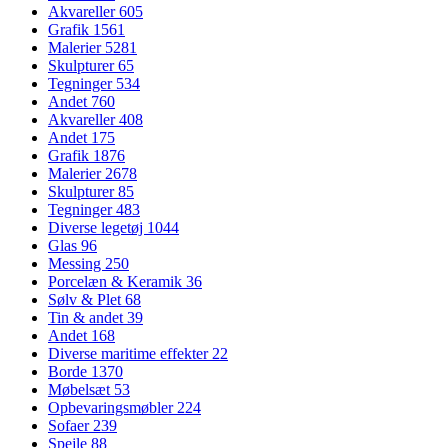
Akvareller
605
Grafik
1561
Malerier
5281
Skulpturer
65
Tegninger
534
Andet
760
Akvareller
408
Andet
175
Grafik
1876
Malerier
2678
Skulpturer
85
Tegninger
483
Diverse legetøj
1044
Glas
96
Messing
250
Porcelæn & Keramik
36
Sølv & Plet
68
Tin & andet
39
Andet
168
Diverse maritime effekter
22
Borde
1370
Møbelsæt
53
Opbevaringsmøbler
224
Sofaer
239
Spejle
88