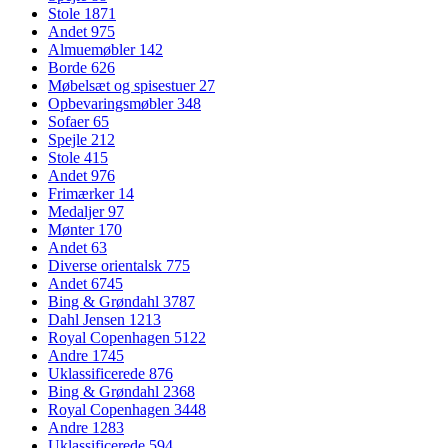
Stole
1871
Andet
975
Almuemøbler
142
Borde
626
Møbelsæt og spisestuer
27
Opbevaringsmøbler
348
Sofaer
65
Spejle
212
Stole
415
Andet
976
Frimærker
14
Medaljer
97
Mønter
170
Andet
63
Diverse orientalsk
775
Andet
6745
Bing & Grøndahl
3787
Dahl Jensen
1213
Royal Copenhagen
5122
Andre
1745
Uklassificerede
876
Bing & Grøndahl
2368
Royal Copenhagen
3448
Andre
1283
Uklassificerede
594