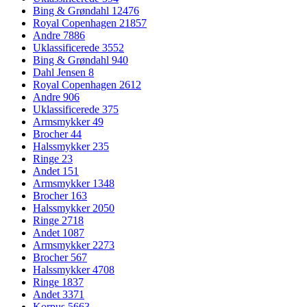
Bing & Grøndahl
12476
Royal Copenhagen
21857
Andre
7886
Uklassificerede
3552
Bing & Grøndahl
940
Dahl Jensen
8
Royal Copenhagen
2612
Andre
906
Uklassificerede
375
Armsmykker
49
Brocher
44
Halssmykker
235
Ringe
23
Andet
151
Armsmykker
1348
Brocher
163
Halssmykker
2050
Ringe
2718
Andet
1087
Armsmykker
2273
Brocher
567
Halssmykker
4708
Ringe
1837
Andet
3371
Korpus
5663