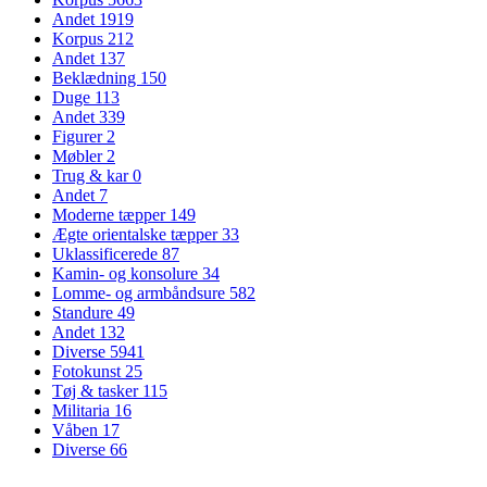
Andet
1919
Korpus
212
Andet
137
Beklædning
150
Duge
113
Andet
339
Figurer
2
Møbler
2
Trug & kar
0
Andet
7
Moderne tæpper
149
Ægte orientalske tæpper
33
Uklassificerede
87
Kamin- og konsolure
34
Lomme- og armbåndsure
582
Standure
49
Andet
132
Diverse
5941
Fotokunst
25
Tøj & tasker
115
Militaria
16
Våben
17
Diverse
66