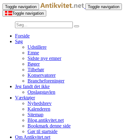
Toggle navigation
Toggle navigation
Toggle navigation
Forside
Søg
Udstillere
Emne
Sidste nye emner
Bøger
Tilbehør
Konservatorer
Brancheforeninger
Jeg fandt det ikke
Opslagstavlen
Værktøjer
Nyhedsbrev
Kalenderen
Sitemap
Blog.antikvitet.net
Bookmark denne side
Gør til startside
Om Antikvitet.net