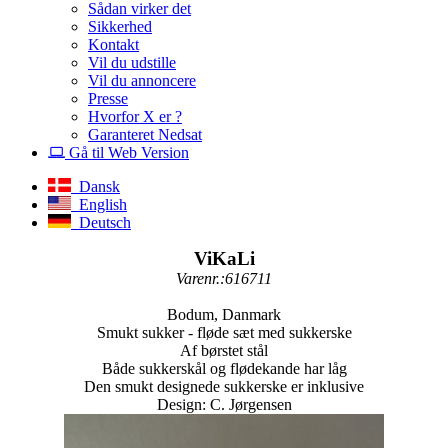
Sådan virker det
Sikkerhed
Kontakt
Vil du udstille
Vil du annoncere
Presse
Hvorfor X er ?
Garanteret Nedsat
Gå til Web Version
Dansk
English
Deutsch
ViKaLi
Varenr.:616711
Bodum, Danmark
Smukt sukker - fløde sæt med sukkerske
Af børstet stål
Både sukkerskål og flødekande har låg
Den smukt designede sukkerske er inklusive
Design: C. Jørgensen