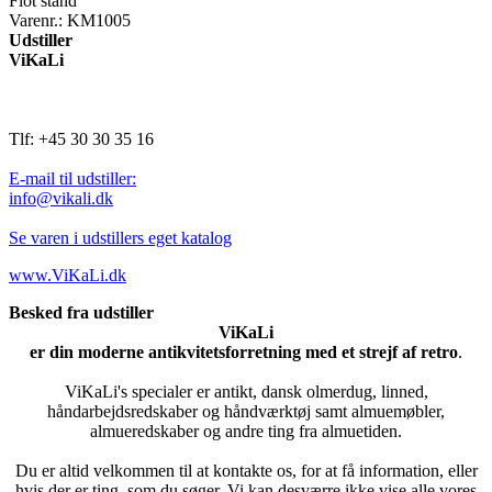
Flot stand
Varenr.: KM1005
Udstiller
ViKaLi
Tlf: +45 30 30 35 16
E-mail til udstiller:
info@vikali.dk
Se varen i udstillers eget katalog
www.ViKaLi.dk
Besked fra udstiller
ViKaLi
er din moderne antikvitetsforretning med et strejf af retro
.
ViKaLi's specialer er antikt, dansk olmerdug, linned,
håndarbejdsredskaber og håndværktøj samt almuemøbler,
almueredskaber og andre ting fra almuetiden.
Du er altid velkommen til at kontakte os, for at få information, eller
hvis der er ting, som du søger. Vi kan desværre ikke vise alle vores