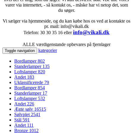
varer via internettet, - så kontakt os, - måske har vi netop det, som
du søger.
Vi sælger via hjemmeside, og du kan købe hos os ved at kontakte os
pr. mail: info@vikali.dk
info@vikali.dk
Telefon: 30 30 35 16 eller
ALLE værdigenstande opbevares på fjernlager
kategorier
Toggle navigation
Bordlamper
802
Standerlamper
135
Loftslamper
820
Andet
183
Uklassificerede
79
Bordlamper
854
Standerlamper
17
Loftslamper
532
Andet
226
Ægte sølv
16515
Sølvplet
2541
Stål
591
Andet
111
Bronze
1012