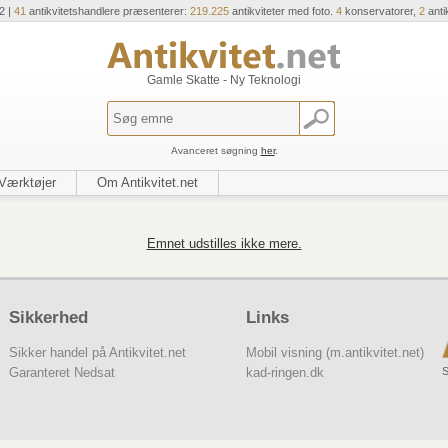
2 |
41
antikvitetshandlere præsenterer:
219.225
antikviteter med foto.
4
konservatorer,
2
anti
Gamle Skatte - Ny Teknologi
Avanceret søgning
her
.
Værktøjer
Om Antikvitet.net
Emnet udstilles ikke mere.
Sikkerhed
Links
Sikker handel på Antikvitet.net
Mobil visning (m.antikvitet.net)
S
Garanteret Nedsat
kad-ringen.dk