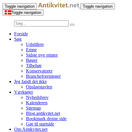
Toggle navigation
Toggle navigation
Toggle navigation
Forside
Søg
Udstillere
Emne
Sidste nye emner
Bøger
Tilbehør
Konservatorer
Brancheforeninger
Jeg fandt det ikke
Opslagstavlen
Værktøjer
Nyhedsbrev
Kalenderen
Sitemap
Blog.antikvitet.net
Bookmark denne side
Gør til startside
Om Antikvitet.net