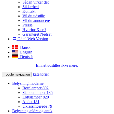
Sådan virker det
Sikkerhed
Kontakt
Vil du udstille
Vil du annoncere
Presse
Hvorfor X er ?
Garanteret Nedsat
Gå til Web Version
Dansk
English
Deutsch
Emnet udstilles ikke mere.
kategorier
Toggle navigation
Belysning moderne
Bordlamper
802
Standerlamper
135
Loftslamper
820
Andet
181
Uklassificerede
79
Belysning ældre og antik