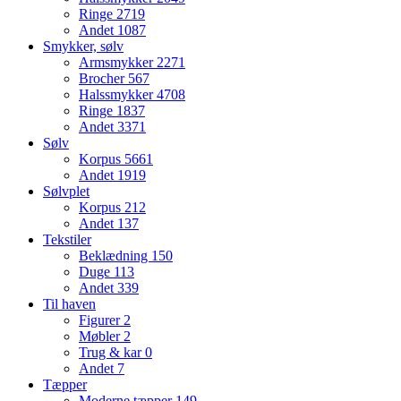
Ringe
2719
Andet
1087
Smykker, sølv
Armsmykker
2271
Brocher
567
Halssmykker
4708
Ringe
1837
Andet
3371
Sølv
Korpus
5661
Andet
1919
Sølvplet
Korpus
212
Andet
137
Tekstiler
Beklædning
150
Duge
113
Andet
339
Til haven
Figurer
2
Møbler
2
Trug & kar
0
Andet
7
Tæpper
Moderne tæpper
149