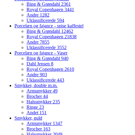
Bing & Grøndahl
2361
Royal Copenhagen
3441
Andre
1282
Uklassificerede
594
Porcelæn og fajance - spise kaffestel
Bing & Grøndahl
12462
Royal Copenhagen
21838
Andre
7855
Uklassificerede
3552
Porcelæn og fajance - Vaser
Bing & Grøndahl
940
Dahl Jensen
8
Royal Copenhagen
2610
Andre
903
Uklassificerede
443
Smykker, double m.m.
Armsmykker
49
Brocher
44
Halssmykker
235
Ringe
23
Andet
151
Smykker, guld
Armsmykker
1347
Brocher
163
Halssmykker
2049