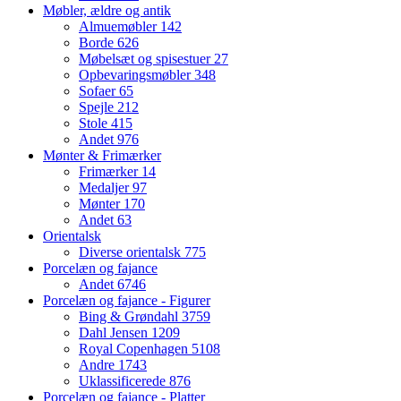
Møbler, ældre og antik
Almuemøbler
142
Borde
626
Møbelsæt og spisestuer
27
Opbevaringsmøbler
348
Sofaer
65
Spejle
212
Stole
415
Andet
976
Mønter & Frimærker
Frimærker
14
Medaljer
97
Mønter
170
Andet
63
Orientalsk
Diverse orientalsk
775
Porcelæn og fajance
Andet
6746
Porcelæn og fajance - Figurer
Bing & Grøndahl
3759
Dahl Jensen
1209
Royal Copenhagen
5108
Andre
1743
Uklassificerede
876
Porcelæn og fajance - Platter