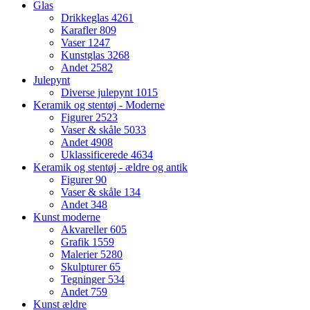
Glas
Drikkeglas
4261
Karafler
809
Vaser
1247
Kunstglas
3268
Andet
2582
Julepynt
Diverse julepynt
1015
Keramik og stentøj - Moderne
Figurer
2523
Vaser & skåle
5033
Andet
4908
Uklassificerede
4634
Keramik og stentøj - ældre og antik
Figurer
90
Vaser & skåle
134
Andet
348
Kunst moderne
Akvareller
605
Grafik
1559
Malerier
5280
Skulpturer
65
Tegninger
534
Andet
759
Kunst ældre