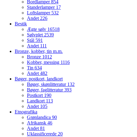
Bordlamper
854
Standerlamper
17
Loftslamper
532
Andet
226
Bestik
Ægte sølv
16518
Sølvplet
2539
Stål
591
Andet
111
Bronze, kobber, tin m.m.
Bronze
1012
Kobber, messing
1116
Tin
634
Andet
482
Bøger, postkort, landkort
Bøger, skønlitteratur
132
Bøger, faglitteratur
393
Postkort
190
Landkort
113
Andet
105
Etnografika
Grønlandica
90
Afrikansk
46
Andet
81
Uklassificerede
20