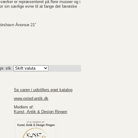
 værker er repræsenteret på flere museer og i
for sin særlige evne til at fange det færøske
“Tórshavn Ánonsø 21”
pr. stk.
Se varen i udstillers eget katalog
www.osted-antik.dk
Medlem af:
Kunst, Antik & Design Ringen