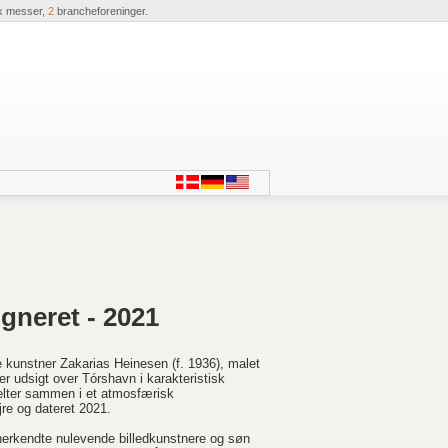
k messer,
2
brancheforeninger.
gneret - 2021
e kunstner Zakarias Heinesen (f. 1936), malet
er udsigt over Tórshavn i karakteristisk
melter sammen i et atmosfærisk
jre og dateret 2021.
erkendte nulevende billedkunstnere og søn