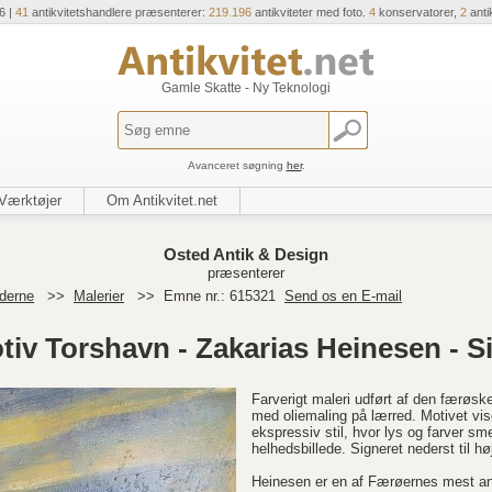
6 |
41
antikvitetshandlere præsenterer:
219.196
antikviteter med foto.
4
konservatorer,
2
anti
Gamle Skatte - Ny Teknologi
Avanceret søgning
her
.
Værktøjer
Om Antikvitet.net
Osted Antik & Design
præsenterer
derne
>>
Malerier
>>
Emne nr.: 615321
Send os en E-mail
tiv Torshavn - Zakarias Heinesen - Si
Farverigt maleri udført af den færøsk
med oliemaling på lærred. Motivet vis
ekspressiv stil, hvor lys og farver s
helhedsbillede. Signeret nederst til hø
Heinesen er en af Færøernes mest an