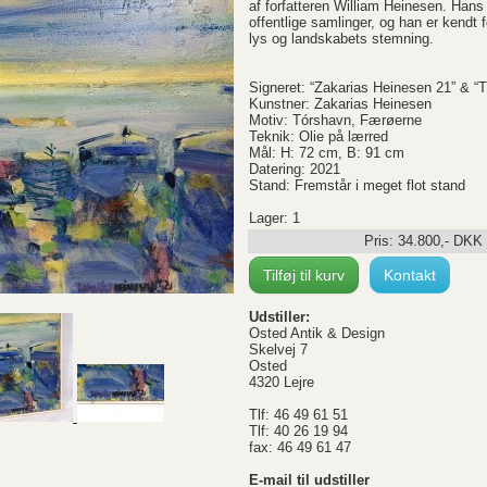
af forfatteren William Heinesen. Hans
offentlige samlinger, og han er kendt 
lys og landskabets stemning.
Signeret: “Zakarias Heinesen 21” & 
Kunstner: Zakarias Heinesen
Motiv: Tórshavn, Færøerne
Teknik: Olie på lærred
Mål: H: 72 cm, B: 91 cm
Datering: 2021
Stand: Fremstår i meget flot stand
Lager: 1
Pris:
34.800
,-
DKK
Tilføj til kurv
Kontakt
Udstiller:
Osted Antik & Design
Skelvej 7
Osted
4320 Lejre
Tlf: 46 49 61 51
Tlf: 40 26 19 94
fax: 46 49 61 47
E-mail til udstiller