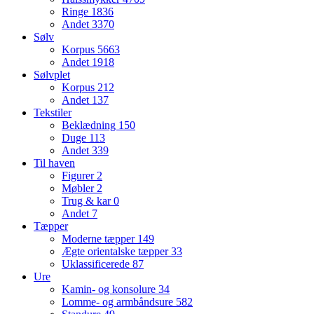
Ringe
1836
Andet
3370
Sølv
Korpus
5663
Andet
1918
Sølvplet
Korpus
212
Andet
137
Tekstiler
Beklædning
150
Duge
113
Andet
339
Til haven
Figurer
2
Møbler
2
Trug & kar
0
Andet
7
Tæpper
Moderne tæpper
149
Ægte orientalske tæpper
33
Uklassificerede
87
Ure
Kamin- og konsolure
34
Lomme- og armbåndsure
582