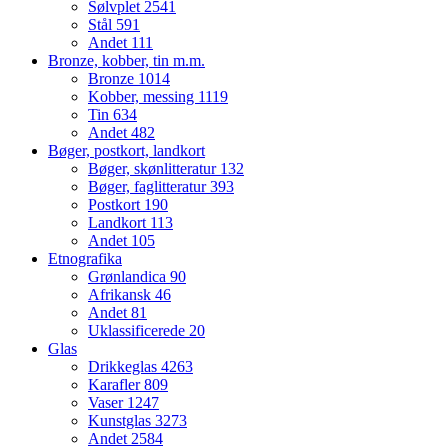
Sølvplet
2541
Stål
591
Andet
111
Bronze, kobber, tin m.m.
Bronze
1014
Kobber, messing
1119
Tin
634
Andet
482
Bøger, postkort, landkort
Bøger, skønlitteratur
132
Bøger, faglitteratur
393
Postkort
190
Landkort
113
Andet
105
Etnografika
Grønlandica
90
Afrikansk
46
Andet
81
Uklassificerede
20
Glas
Drikkeglas
4263
Karafler
809
Vaser
1247
Kunstglas
3273
Andet
2584