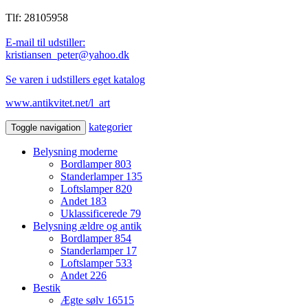
Tlf: 28105958
E-mail til udstiller:
kristiansen_peter@yahoo.dk
Se varen i udstillers eget katalog
www.antikvitet.net/l_art
kategorier
Toggle navigation
Belysning moderne
Bordlamper
803
Standerlamper
135
Loftslamper
820
Andet
183
Uklassificerede
79
Belysning ældre og antik
Bordlamper
854
Standerlamper
17
Loftslamper
533
Andet
226
Bestik
Ægte sølv
16515