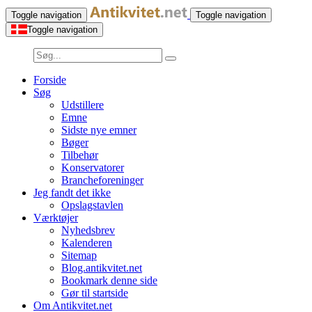
Toggle navigation
Toggle navigation
Toggle navigation
Forside
Søg
Udstillere
Emne
Sidste nye emner
Bøger
Tilbehør
Konservatorer
Brancheforeninger
Jeg fandt det ikke
Opslagstavlen
Værktøjer
Nyhedsbrev
Kalenderen
Sitemap
Blog.antikvitet.net
Bookmark denne side
Gør til startside
Om Antikvitet.net