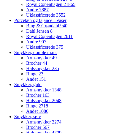
Royal Copenhagen
21865
Andre
7887
Uklassificerede
3552
Porcelæn og fajance - Vaser
Bing & Grøndahl
940
Dahl Jensen
8
Royal Copenhagen
2611
Andre
907
Uklassificerede
375
Smykker, double m.m.
Armsmykker
49
Brocher
44
Halssmykker
235
Ringe
23
Andet
151
Smykker, guld
Armsmykker
1348
Brocher
163
Halssmykker
2048
Ringe
2718
Andet
1086
Smykker, sølv
Armsmykker
2274
Brocher
567
Halssmykker
4709