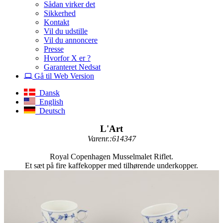
Sådan virker det
Sikkerhed
Kontakt
Vil du udstille
Vil du annoncere
Presse
Hvorfor X er ?
Garanteret Nedsat
Gå til Web Version
Dansk
English
Deutsch
L'Art
Varenr.:614347
Royal Copenhagen Musselmalet Riflet.
Et sæt på fire kaffekopper med tilhørende underkopper.