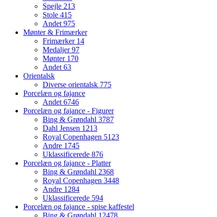
Spejle
213
Stole
415
Andet
975
Mønter & Frimærker
Frimærker
14
Medaljer
97
Mønter
170
Andet
63
Orientalsk
Diverse orientalsk
775
Porcelæn og fajance
Andet
6746
Porcelæn og fajance - Figurer
Bing & Grøndahl
3787
Dahl Jensen
1213
Royal Copenhagen
5123
Andre
1745
Uklassificerede
876
Porcelæn og fajance - Platter
Bing & Grøndahl
2368
Royal Copenhagen
3448
Andre
1284
Uklassificerede
594
Porcelæn og fajance - spise kaffestel
Bing & Grøndahl
12478