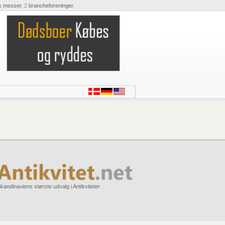
k messer,
2
brancheforeninger.
kandinaviens største udvalg i Antikviteter