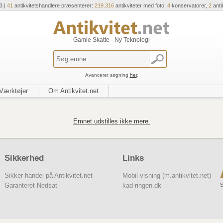
3 |
41
antikvitetshandlere præsenterer:
219.316
antikviteter med foto.
4
konservatorer,
2
anti
Gamle Skatte - Ny Teknologi
Avanceret søgning
her
.
Værktøjer
Om Antikvitet.net
Emnet udstilles ikke mere.
Sikkerhed
Links
Sikker handel på Antikvitet.net
Mobil visning (m.antikvitet.net)
S
Garanteret Nedsat
kad-ringen.dk