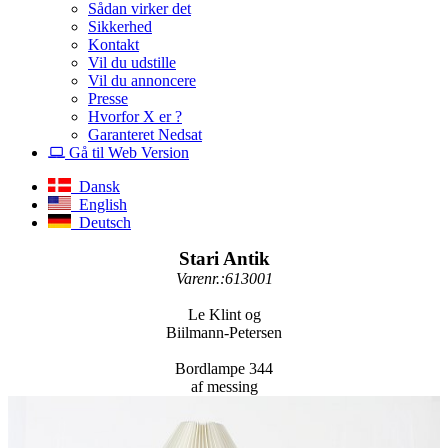
Sådan virker det
Sikkerhed
Kontakt
Vil du udstille
Vil du annoncere
Presse
Hvorfor X er ?
Garanteret Nedsat
Gå til Web Version
Dansk
English
Deutsch
Stari Antik
Varenr.:613001
Le Klint og
Biilmann-Petersen
Bordlampe 344
af messing