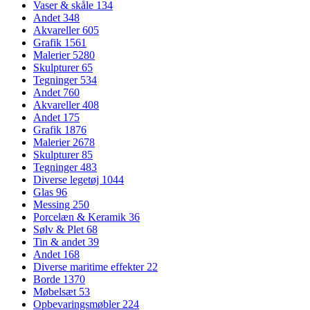
Vaser & skåle
134
Andet
348
Akvareller
605
Grafik
1561
Malerier
5280
Skulpturer
65
Tegninger
534
Andet
760
Akvareller
408
Andet
175
Grafik
1876
Malerier
2678
Skulpturer
85
Tegninger
483
Diverse legetøj
1044
Glas
96
Messing
250
Porcelæn & Keramik
36
Sølv & Plet
68
Tin & andet
39
Andet
168
Diverse maritime effekter
22
Borde
1370
Møbelsæt
53
Opbevaringsmøbler
224