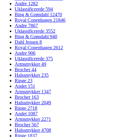
Andre
1282
Uklassificerede
594
Bing & Grøndahl
12470
Royal Copenhagen
21846
Andre
7867
Uklassificerede
3552
Bing & Grøndahl
940
Dahl Jensen
8
Royal Copenhagen
2612
Andre
906
Uklassificerede
375
Armsmykker
49
Brocher
44
Halssmykker
235
Ringe
23
Andet
151
Armsmykker
1347
Brocher
163
Halssmykker
2049
Ringe
2718
Andet
1087
Armsmykker
2271
Brocher
567
Halssmykker
4708
Ringe
1837