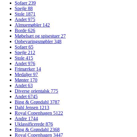
Sofaer
239
Spejle
88
Stole
1871
Andet
975
Almuemøbler
142
Borde
626
Møbelsæt og spisestuer
27
Opbevaringsmøbler
348
Sofaer
65
Spejle
212
Stole
415
Andet
976
Frimærker
14
Medaljer
97
Mønter
170
Andet
63
Diverse orientalsk
775
Andet
6745
Bing & Grøndahl
3787
Dahl Jensen
1213
Royal Copenhagen
5122
Andre
1744
Uklassificerede
876
Bing & Grøndahl
2368
Royal Copenhagen
3447