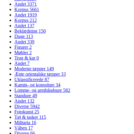
Andet
3371
Korpus
5661
Andet
1919
Korpus
212
Andet
137
Beklædning
150
Duge
113
Andet
339
Figurer
2
Møbler
2
Trug & kar
0
Andet
7
Moderne tæpper
149
Ægte orientalske tæpper
33
Uklassificerede
87
Kamin- og konsolure
34
Lomme- og armbåndsure
582
Standure
49
Andet
132
Diverse
5942
Fotokunst
25
Tøj & tasker
115
Militaria
16
Våben
17
Diverse
66