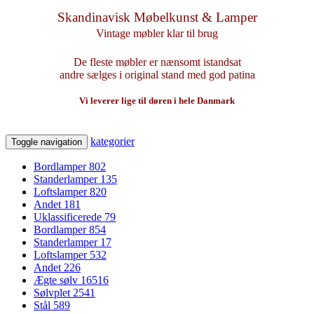
Skandinavisk Møbelkunst & Lamper
Vintage møbler klar til brug
De fleste møbler er nænsomt istandsat
andre sælges i original stand med god patina
Vi leverer lige til døren i hele Danmark
kategorier
Toggle navigation
Bordlamper
802
Standerlamper
135
Loftslamper
820
Andet
181
Uklassificerede
79
Bordlamper
854
Standerlamper
17
Loftslamper
532
Andet
226
Ægte sølv
16516
Sølvplet
2541
Stål
589