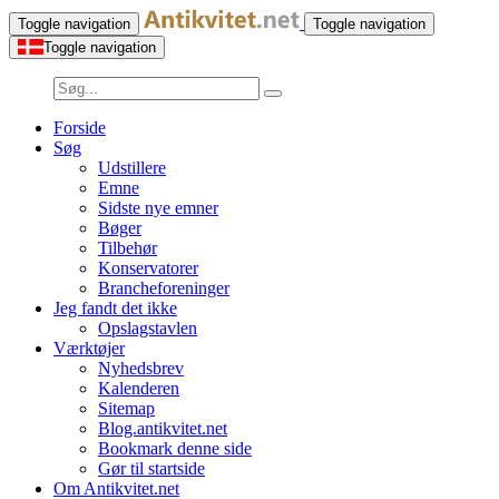
Toggle navigation
Toggle navigation
Toggle navigation
Forside
Søg
Udstillere
Emne
Sidste nye emner
Bøger
Tilbehør
Konservatorer
Brancheforeninger
Jeg fandt det ikke
Opslagstavlen
Værktøjer
Nyhedsbrev
Kalenderen
Sitemap
Blog.antikvitet.net
Bookmark denne side
Gør til startside
Om Antikvitet.net