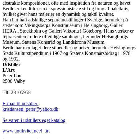
abstrakte kompositioner, ofte med inspiration fra naturen og havet.
Bertle er kendt for sin ekspressionistiske stil og brug af paletkniv,
hvilket giver hans malerier en dynamisk og taktil kvalitet.
Han har haft adskillige separatudstillinger i Sverige, herunder på
steder som Vikingsbergs Konstmuseum i Helsingborg, Galleri
HERA i Stockholm og Galleri Viktoria i Göteborg. Hans værker er
repræsenteret i flere offentlige samlinger, herunder Helsingborgs
Museum, Statens Konstråd og Landskrona Museum.
Bertle har modtaget flere stipendier og priser, herunder Helsingborgs
Stads Kulturstipendium i 1967 og Statens Konstnärsbidrag i 1978
og 1992.
Udstiller
L'Art
Peter Lau
2500 Valby
Tlf: 28105958
E-mail til udstiller:
kristiansen_peter@yahoo.dk
Se varen i udstillers eget katalog
www.antikvitet.net/l_art