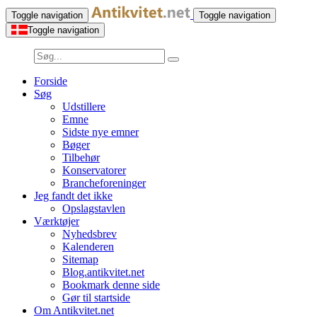
Toggle navigation
Toggle navigation
Toggle navigation
Forside
Søg
Udstillere
Emne
Sidste nye emner
Bøger
Tilbehør
Konservatorer
Brancheforeninger
Jeg fandt det ikke
Opslagstavlen
Værktøjer
Nyhedsbrev
Kalenderen
Sitemap
Blog.antikvitet.net
Bookmark denne side
Gør til startside
Om Antikvitet.net