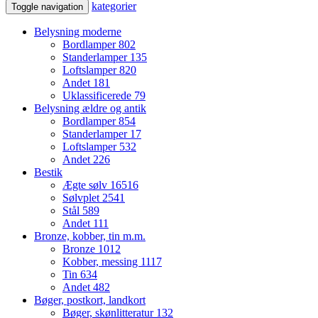
kategorier
Toggle navigation
Belysning moderne
Bordlamper
802
Standerlamper
135
Loftslamper
820
Andet
181
Uklassificerede
79
Belysning ældre og antik
Bordlamper
854
Standerlamper
17
Loftslamper
532
Andet
226
Bestik
Ægte sølv
16516
Sølvplet
2541
Stål
589
Andet
111
Bronze, kobber, tin m.m.
Bronze
1012
Kobber, messing
1117
Tin
634
Andet
482
Bøger, postkort, landkort
Bøger, skønlitteratur
132