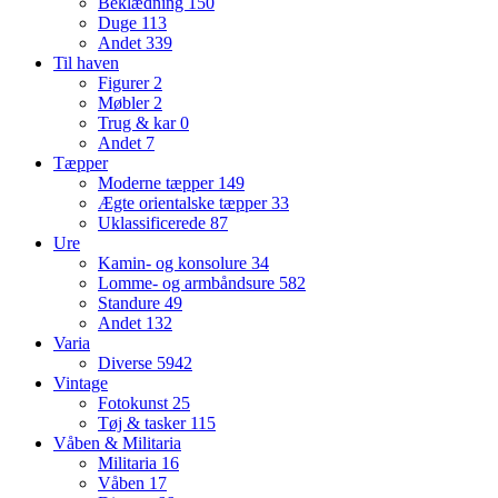
Beklædning
150
Duge
113
Andet
339
Til haven
Figurer
2
Møbler
2
Trug & kar
0
Andet
7
Tæpper
Moderne tæpper
149
Ægte orientalske tæpper
33
Uklassificerede
87
Ure
Kamin- og konsolure
34
Lomme- og armbåndsure
582
Standure
49
Andet
132
Varia
Diverse
5942
Vintage
Fotokunst
25
Tøj & tasker
115
Våben & Militaria
Militaria
16
Våben
17