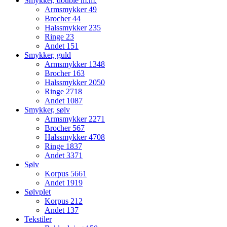
Smykker, double m.m.
Armsmykker
49
Brocher
44
Halssmykker
235
Ringe
23
Andet
151
Smykker, guld
Armsmykker
1348
Brocher
163
Halssmykker
2050
Ringe
2718
Andet
1087
Smykker, sølv
Armsmykker
2271
Brocher
567
Halssmykker
4708
Ringe
1837
Andet
3371
Sølv
Korpus
5661
Andet
1919
Sølvplet
Korpus
212
Andet
137
Tekstiler