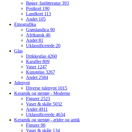
Bøger, faglitteratur
393
Postkort
190
Landkort
113
Andet
105
Etnografika
Grønlandica
90
Afrikansk
46
Andet
81
Uklassificerede
20
Glas
Drikkeglas
4260
Karafler
809
Vaser
1247
Kunstglas
3267
Andet
2584
Julepynt
Diverse julepynt
1015
Keramik og stentøj - Moderne
Figurer
2523
Vaser & skåle
5032
Andet
4911
Uklassificerede
4634
Keramik og stentøj - ældre og antik
Figurer
90
Vaser & skåle
134