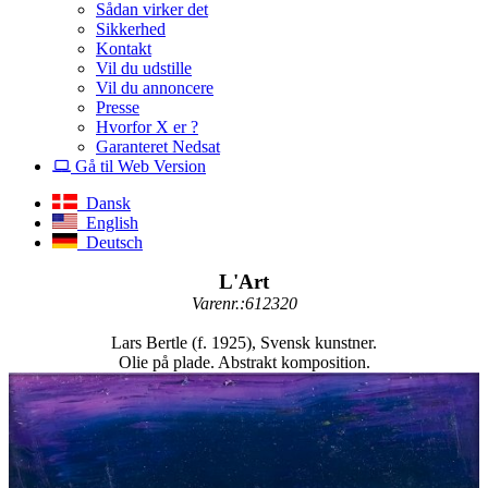
Sådan virker det
Sikkerhed
Kontakt
Vil du udstille
Vil du annoncere
Presse
Hvorfor X er ?
Garanteret Nedsat
Gå til Web Version
Dansk
English
Deutsch
L'Art
Varenr.:612320
Lars Bertle (f. 1925), Svensk kunstner.
Olie på plade. Abstrakt komposition.