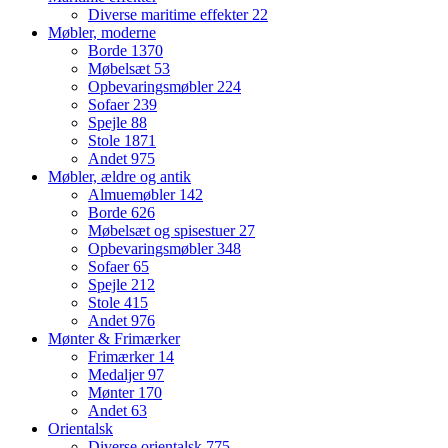
Diverse maritime effekter
22
Møbler, moderne
Borde
1370
Møbelsæt
53
Opbevaringsmøbler
224
Sofaer
239
Spejle
88
Stole
1871
Andet
975
Møbler, ældre og antik
Almuemøbler
142
Borde
626
Møbelsæt og spisestuer
27
Opbevaringsmøbler
348
Sofaer
65
Spejle
212
Stole
415
Andet
976
Mønter & Frimærker
Frimærker
14
Medaljer
97
Mønter
170
Andet
63
Orientalsk
Diverse orientalsk
775