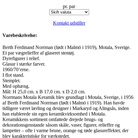
pr. par
Kontakt udstiller
Varebeskrivelse:
Berth Ferdinand Norrman (født i Malmö i 1919), Motala, Sverige.
Et par vægrelieffer af glaseret stentøj.
Dyrefigurer i relief.
Glasur i stærke farver.
1960/70’erne.
I flot stand.
Stemplet.
Med ophæng.
Mål: H 25,0 cm. x B 17,0 cm. x D 2,0 cm.
Norrmans Motala Keramik blev grundlagt i Motala, Sverige, i 1956
af Berth Ferdinand Norrman (født i Malmö i 1919). Han havde
tidligere været lærling og designer i Markaryd og Alingsås, inden
han etablerede sin egen keramikvirksomhed i Motala.
Keramikkens sortiment omfattede drejede brugs- og
dekorationsgenstande såsom skåle, vaser, figurer, relieffer og
lampetter – ofte i varme brune, orange og røde glasureffekter, der
blev karakteristiske for værkstedet.