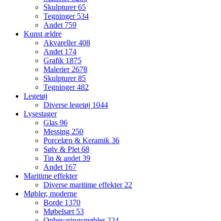
Skulpturer
65
Tegninger
534
Andet
759
Kunst ældre
Akvareller
408
Andet
174
Grafik
1875
Malerier
2678
Skulpturer
85
Tegninger
482
Legetøj
Diverse legetøj
1044
Lysestager
Glas
96
Messing
250
Porcelæn & Keramik
36
Sølv & Plet
68
Tin & andet
39
Andet
167
Maritime effekter
Diverse maritime effekter
22
Møbler, moderne
Borde
1370
Møbelsæt
53
Opbevaringsmøbler
224