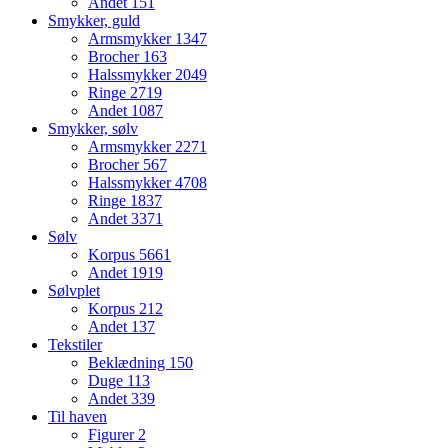
Andet
151
Smykker, guld
Armsmykker
1347
Brocher
163
Halssmykker
2049
Ringe
2719
Andet
1087
Smykker, sølv
Armsmykker
2271
Brocher
567
Halssmykker
4708
Ringe
1837
Andet
3371
Sølv
Korpus
5661
Andet
1919
Sølvplet
Korpus
212
Andet
137
Tekstiler
Beklædning
150
Duge
113
Andet
339
Til haven
Figurer
2