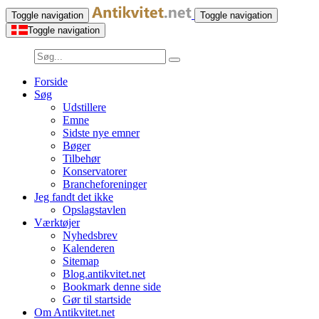
Toggle navigation
Toggle navigation
Toggle navigation
Forside
Søg
Udstillere
Emne
Sidste nye emner
Bøger
Tilbehør
Konservatorer
Brancheforeninger
Jeg fandt det ikke
Opslagstavlen
Værktøjer
Nyhedsbrev
Kalenderen
Sitemap
Blog.antikvitet.net
Bookmark denne side
Gør til startside
Om Antikvitet.net