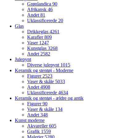
Grønlandica
90
Afrikansk
46
Andet
81
Uklassificerede
20
Glas
Drikkeglas
4261
Karafler
809
Vaser
1247
Kunstglas
3268
Andet
2582
Julepynt
Diverse julepynt
1015
Keramik og stentøj - Moderne
Figurer
2523
Vaser & skåle
5033
Andet
4908
Uklassificerede
4634
Keramik og stentøj - ældre og antik
Figurer
90
Vaser & skåle
134
Andet
348
Kunst moderne
Akvareller
605
Grafik
1559
Malerier
5280