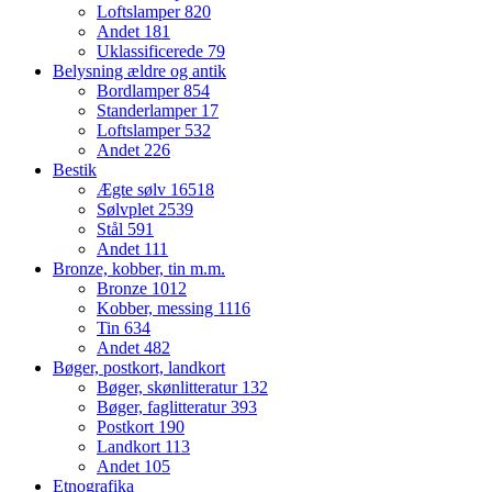
Loftslamper
820
Andet
181
Uklassificerede
79
Belysning ældre og antik
Bordlamper
854
Standerlamper
17
Loftslamper
532
Andet
226
Bestik
Ægte sølv
16518
Sølvplet
2539
Stål
591
Andet
111
Bronze, kobber, tin m.m.
Bronze
1012
Kobber, messing
1116
Tin
634
Andet
482
Bøger, postkort, landkort
Bøger, skønlitteratur
132
Bøger, faglitteratur
393
Postkort
190
Landkort
113
Andet
105
Etnografika