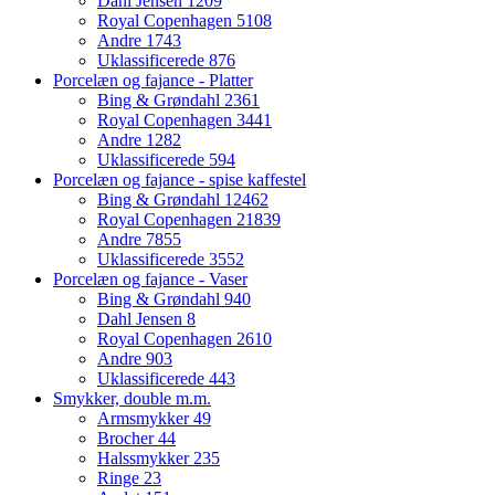
Dahl Jensen
1209
Royal Copenhagen
5108
Andre
1743
Uklassificerede
876
Porcelæn og fajance - Platter
Bing & Grøndahl
2361
Royal Copenhagen
3441
Andre
1282
Uklassificerede
594
Porcelæn og fajance - spise kaffestel
Bing & Grøndahl
12462
Royal Copenhagen
21839
Andre
7855
Uklassificerede
3552
Porcelæn og fajance - Vaser
Bing & Grøndahl
940
Dahl Jensen
8
Royal Copenhagen
2610
Andre
903
Uklassificerede
443
Smykker, double m.m.
Armsmykker
49
Brocher
44
Halssmykker
235
Ringe
23