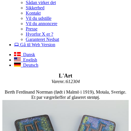
Sådan virker det
Sikkerhed
Kontakt
Vil du udstille
Vil du annoncere
Presse
Hvorfor X er ?
Garanteret Nedsat
Gå til Web Version
Dansk
English
Deutsch
L'Art
Varenr.:612304
Berth Ferdinand Norrman (født i Malmö i 1919), Motala, Sverige.
Et par vægrelieffer af glaseret stentøj.