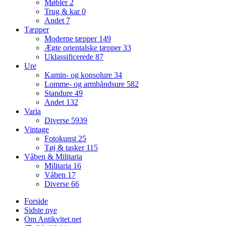
Møbler
2
Trug & kar
0
Andet
7
Tæpper
Moderne tæpper
149
Ægte orientalske tæpper
33
Uklassificerede
87
Ure
Kamin- og konsolure
34
Lomme- og armbåndsure
582
Standure
49
Andet
132
Varia
Diverse
5939
Vintage
Fotokunst
25
Tøj & tasker
115
Våben & Militaria
Militaria
16
Våben
17
Diverse
66
Forside
Sidste nye
Om Antikvitet.net