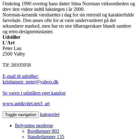
Omkring 1990 overtog hans datter Stina Norrman virksomheden og
drev den videre indtil lukningen i år 2000.
Norrman-keramik værdsættes i dag for sin retrostil og karakterfulde
farvelade. Den anses ofte for at være undervurderet på det
sekundære marked, men har en stor tilhængerskare blandt samlere
og retro‑designentusiaster.
Udstiller
L'Art
Peter Lau
2500 Valby
Tlf: 28105958
E-mail til udstiller:
kristiansen_peter@yahoo.dk
Se varen i udstillers eget katalog
www.antikvitet.net/l_art
kategorier
Toggle navigation
Belysning moderne
Bordlamper
802
Standerlamper
135