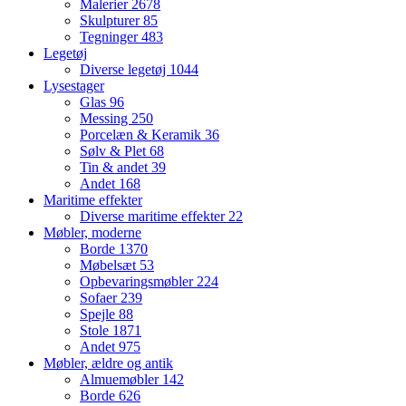
Malerier
2678
Skulpturer
85
Tegninger
483
Legetøj
Diverse legetøj
1044
Lysestager
Glas
96
Messing
250
Porcelæn & Keramik
36
Sølv & Plet
68
Tin & andet
39
Andet
168
Maritime effekter
Diverse maritime effekter
22
Møbler, moderne
Borde
1370
Møbelsæt
53
Opbevaringsmøbler
224
Sofaer
239
Spejle
88
Stole
1871
Andet
975
Møbler, ældre og antik
Almuemøbler
142
Borde
626