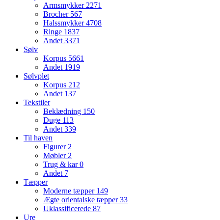
Armsmykker
2271
Brocher
567
Halssmykker
4708
Ringe
1837
Andet
3371
Sølv
Korpus
5661
Andet
1919
Sølvplet
Korpus
212
Andet
137
Tekstiler
Beklædning
150
Duge
113
Andet
339
Til haven
Figurer
2
Møbler
2
Trug & kar
0
Andet
7
Tæpper
Moderne tæpper
149
Ægte orientalske tæpper
33
Uklassificerede
87
Ure