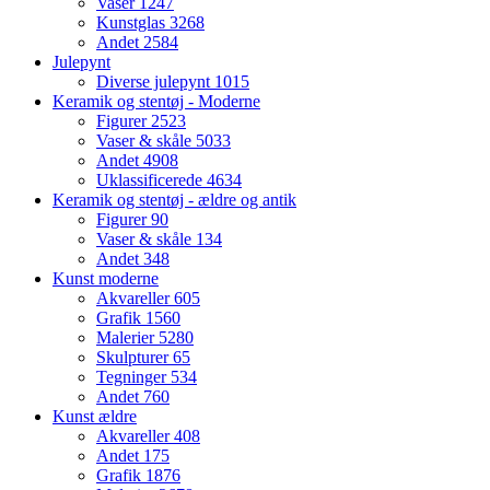
Vaser
1247
Kunstglas
3268
Andet
2584
Julepynt
Diverse julepynt
1015
Keramik og stentøj - Moderne
Figurer
2523
Vaser & skåle
5033
Andet
4908
Uklassificerede
4634
Keramik og stentøj - ældre og antik
Figurer
90
Vaser & skåle
134
Andet
348
Kunst moderne
Akvareller
605
Grafik
1560
Malerier
5280
Skulpturer
65
Tegninger
534
Andet
760
Kunst ældre
Akvareller
408
Andet
175
Grafik
1876