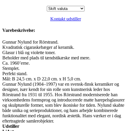
Kontakt udstiller
Varebeskrivelse:
Gunnar Nylund for Rörstrand.
Kvadratisk cigaraskebæger af keramik.
Glasur i blå og violette toner.
Beholder med plads til tændstikæske med mere.
Ca. 1960’erne.
Stemplet.
Perfekt stand.
Mål: B 24,5 cm. x D 22,0 cm. x H 5,0 cm.
Gunnar Nylund (1904–1997) var en svensk-finsk keramiker og
designer, især kendt for sin rolle som kunstnerisk leder hos
Rörstrand fra 1931 til 1955. Hos Rörstrand moderniserede han
virksomhedens formsprog og introducerede matte harepelsglasurer
og skulpturelle former, som blev ikoniske for tiden. Nylund skabte
både unika og serieproduktioner, og hans arbejde kombinerede
funktionalitet med elegant, nordisk æstetik. Hans værker er i dag
eftertragtede samlerobjekter.
Udstiller