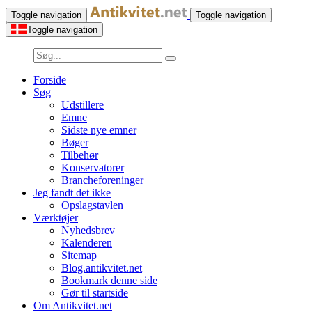
Toggle navigation
Toggle navigation
Toggle navigation
Forside
Søg
Udstillere
Emne
Sidste nye emner
Bøger
Tilbehør
Konservatorer
Brancheforeninger
Jeg fandt det ikke
Opslagstavlen
Værktøjer
Nyhedsbrev
Kalenderen
Sitemap
Blog.antikvitet.net
Bookmark denne side
Gør til startside
Om Antikvitet.net