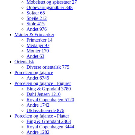
Møbelsæt og spisestuer
27
Opbevaringsmøbler
348
Sofaer
65
Spejle
212
Stole
415
Andet
976
Mønter & Frimærker
Frimærker
14
Medaljer
97
Mønter
170
Andet
63
Orientalsk
Diverse orientalsk
775
Porcelæn og fajance
Andet
6745
Porcelæn og fajance - Figurer
Bing & Grøndahl
3780
Dahl Jensen
1210
Royal Copenhagen
5120
Andre
1742
Uklassificerede
876
Porcelæn og fajance - Platter
Bing & Grøndahl
2363
Royal Copenhagen
3444
Andre
1282