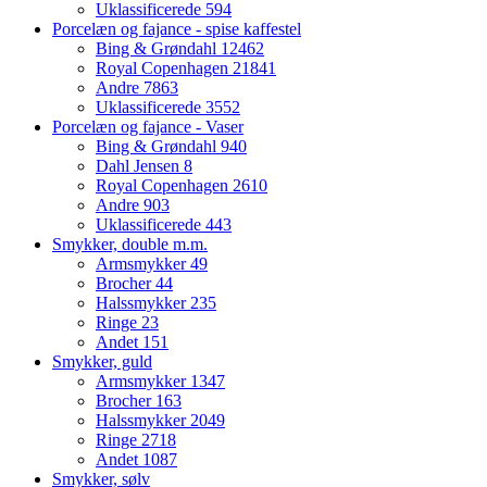
Uklassificerede
594
Porcelæn og fajance - spise kaffestel
Bing & Grøndahl
12462
Royal Copenhagen
21841
Andre
7863
Uklassificerede
3552
Porcelæn og fajance - Vaser
Bing & Grøndahl
940
Dahl Jensen
8
Royal Copenhagen
2610
Andre
903
Uklassificerede
443
Smykker, double m.m.
Armsmykker
49
Brocher
44
Halssmykker
235
Ringe
23
Andet
151
Smykker, guld
Armsmykker
1347
Brocher
163
Halssmykker
2049
Ringe
2718
Andet
1087
Smykker, sølv