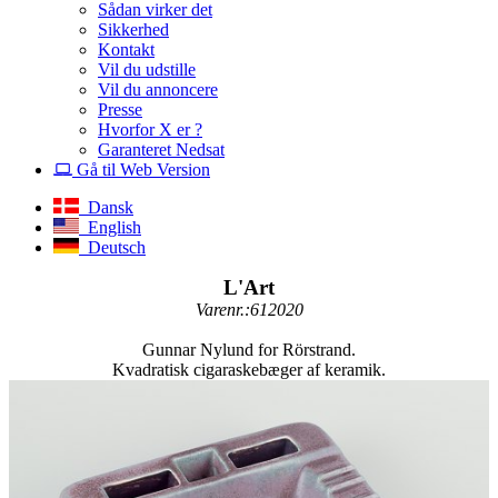
Sådan virker det
Sikkerhed
Kontakt
Vil du udstille
Vil du annoncere
Presse
Hvorfor X er ?
Garanteret Nedsat
Gå til Web Version
Dansk
English
Deutsch
L'Art
Varenr.:612020
Gunnar Nylund for Rörstrand.
Kvadratisk cigaraskebæger af keramik.