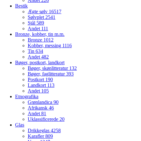
Andet
226
Bestik
Ægte sølv
16517
Sølvplet
2541
Stål
589
Andet
111
Bronze, kobber, tin m.m.
Bronze
1012
Kobber, messing
1116
Tin
634
Andet
482
Bøger, postkort, landkort
Bøger, skønlitteratur
132
Bøger, faglitteratur
393
Postkort
190
Landkort
113
Andet
105
Etnografika
Grønlandica
90
Afrikansk
46
Andet
81
Uklassificerede
20
Glas
Drikkeglas
4258
Karafler
809