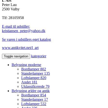
L'Art
Peter Lau
2500 Valby
Tlf: 28105958
E-mail til udstiller:
kristiansen_peter@yahoo.dk
Se varen i udstillers eget katalog
www.antikvitet.net/l_art
kategorier
Toggle navigation
Belysning moderne
Bordlamper
802
Standerlamper
135
Loftslamper
820
Andet
181
Uklassificerede
79
Belysning ældre og antik
Bordlamper
854
Standerlamper
17
Loftslamper
532