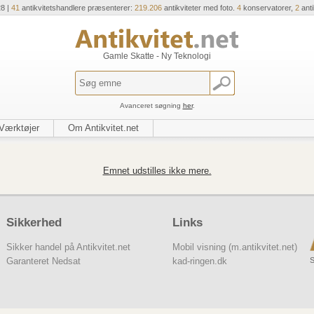
28 |
41
antikvitetshandlere præsenterer:
219.206
antikviteter med foto.
4
konservatorer,
2
ant
Gamle Skatte - Ny Teknologi
Avanceret søgning
her
.
Værktøjer
Om Antikvitet.net
Emnet udstilles ikke mere.
Sikkerhed
Links
Sikker handel på Antikvitet.net
Mobil visning (m.antikvitet.net)
S
Garanteret Nedsat
kad-ringen.dk