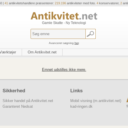
50 |
41
antikvitetshandlere præsenterer:
219.196
antikviteter med foto.
4
konservatorer,
2
ant
Gamle Skatte - Ny Teknologi
Avanceret søgning
her
.
Værktøjer
Om Antikvitet.net
Emnet udstilles ikke mere.
Sikkerhed
Links
Sikker handel på Antikvitet.net
Mobil visning (m.antikvitet.net)
S
Garanteret Nedsat
kad-ringen.dk