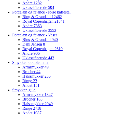
Andre
1282
Uklassificerede
594
Porcelæn og fajance - spise kaffestel
Bing & Grøndahl
12462
Royal Copenhagen
21841
Andre
7863
Uklassificerede
3552
Porcelæn og fajance - Vaser
Bing & Grøndahl
940
Dahl Jensen
8
Royal Copenhagen
2610
Andre
906
Uklassificerede
443
Smykker, double m.m.
Armsmykker
49
Brocher
44
Halssmykker
235
Ringe
23
Andet
151
Smykker, guld
Armsmykker
1347
Brocher
163
Halssmykker
2049
Ringe
2718
Andet
1087