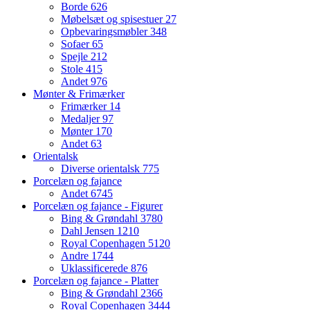
Borde
626
Møbelsæt og spisestuer
27
Opbevaringsmøbler
348
Sofaer
65
Spejle
212
Stole
415
Andet
976
Mønter & Frimærker
Frimærker
14
Medaljer
97
Mønter
170
Andet
63
Orientalsk
Diverse orientalsk
775
Porcelæn og fajance
Andet
6745
Porcelæn og fajance - Figurer
Bing & Grøndahl
3780
Dahl Jensen
1210
Royal Copenhagen
5120
Andre
1744
Uklassificerede
876
Porcelæn og fajance - Platter
Bing & Grøndahl
2366
Royal Copenhagen
3444