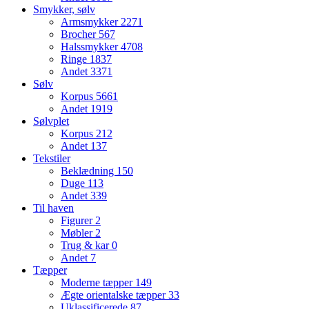
Smykker, sølv
Armsmykker
2271
Brocher
567
Halssmykker
4708
Ringe
1837
Andet
3371
Sølv
Korpus
5661
Andet
1919
Sølvplet
Korpus
212
Andet
137
Tekstiler
Beklædning
150
Duge
113
Andet
339
Til haven
Figurer
2
Møbler
2
Trug & kar
0
Andet
7
Tæpper
Moderne tæpper
149
Ægte orientalske tæpper
33
Uklassificerede
87