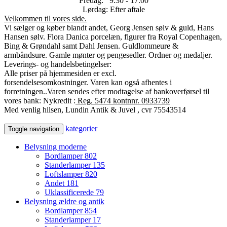
Fredag: 9.30 - 17.00
Lørdag: Efter aftale
Velkommen til vores side.
Vi sælger og køber blandt andet, Georg Jensen sølv & guld, Hans
Hansen sølv. Flora Danica porcelæn, figurer fra Royal Copenhagen,
Bing & Grøndahl samt Dahl Jensen. Guldlommeure &
armbåndsure. Gamle mønter og pengesedler. Ordner og medaljer.
Leverings- og handelsbetingelser:
Alle priser på hjemmesiden er excl.
forsendelsesomkostninger.
Varen kan også afhentes i
forretningen..
Varen sendes efter modtagelse af bankoverførsel til
vores bank: Nykredit :
Reg. 5474 kontnnr. 0933739
Med venlig hilsen, Lundin Antik & Juvel , cvr 75543514
kategorier
Toggle navigation
Belysning moderne
Bordlamper
802
Standerlamper
135
Loftslamper
820
Andet
181
Uklassificerede
79
Belysning ældre og antik
Bordlamper
854
Standerlamper
17