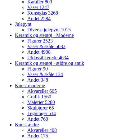
Karafler
809
Vaser
1247
Kunstglas
3268
Andet
2584
Julepynt
Diverse julepynt
1015
Keramik og stentøj - Moderne
Figurer
2523
Vaser & skåle
5033
Andet
4908
Uklassificerede
4634
Keramik og stentøj - ældre og antik
Figurer
90
Vaser & skåle
134
Andet
348
Kunst moderne
Akvareller
605
Grafik
1560
Malerier
5280
Skulpturer
65
Tegninger
534
Andet
760
Kunst ældre
Akvareller
408
Andet
175