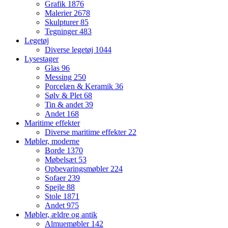
Grafik
1876
Malerier
2678
Skulpturer
85
Tegninger
483
Legetøj
Diverse legetøj
1044
Lysestager
Glas
96
Messing
250
Porcelæn & Keramik
36
Sølv & Plet
68
Tin & andet
39
Andet
168
Maritime effekter
Diverse maritime effekter
22
Møbler, moderne
Borde
1370
Møbelsæt
53
Opbevaringsmøbler
224
Sofaer
239
Spejle
88
Stole
1871
Andet
975
Møbler, ældre og antik
Almuemøbler
142