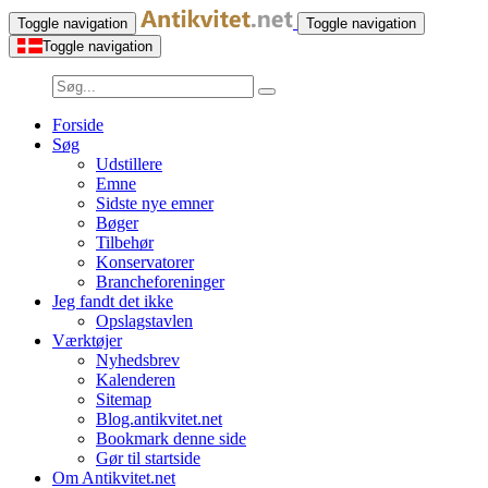
Toggle navigation
Toggle navigation
Toggle navigation
Forside
Søg
Udstillere
Emne
Sidste nye emner
Bøger
Tilbehør
Konservatorer
Brancheforeninger
Jeg fandt det ikke
Opslagstavlen
Værktøjer
Nyhedsbrev
Kalenderen
Sitemap
Blog.antikvitet.net
Bookmark denne side
Gør til startside
Om Antikvitet.net