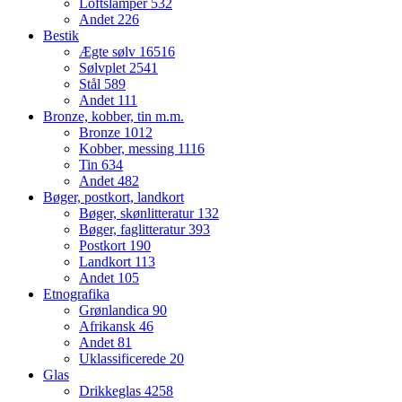
Loftslamper
532
Andet
226
Bestik
Ægte sølv
16516
Sølvplet
2541
Stål
589
Andet
111
Bronze, kobber, tin m.m.
Bronze
1012
Kobber, messing
1116
Tin
634
Andet
482
Bøger, postkort, landkort
Bøger, skønlitteratur
132
Bøger, faglitteratur
393
Postkort
190
Landkort
113
Andet
105
Etnografika
Grønlandica
90
Afrikansk
46
Andet
81
Uklassificerede
20
Glas
Drikkeglas
4258