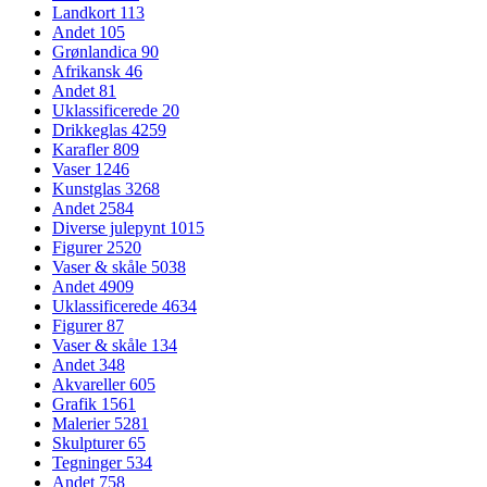
Landkort
113
Andet
105
Grønlandica
90
Afrikansk
46
Andet
81
Uklassificerede
20
Drikkeglas
4259
Karafler
809
Vaser
1246
Kunstglas
3268
Andet
2584
Diverse julepynt
1015
Figurer
2520
Vaser & skåle
5038
Andet
4909
Uklassificerede
4634
Figurer
87
Vaser & skåle
134
Andet
348
Akvareller
605
Grafik
1561
Malerier
5281
Skulpturer
65
Tegninger
534
Andet
758