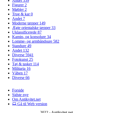
Andet
339
Figurer
2
Møbler
2
Trug & kar
0
Andet
7
Moderne tæpper
149
Ægte orientalske tæpper
33
Uklassificerede
87
Kamin- og konsolure
34
Lomme- og armbåndsure
582
Standure
49
Andet
132
Diverse
5941
Fotokunst
25
Tøj & tasker
114
Militaria
16
Våben
17
Diverse
66
Forside
Sidste nye
Om Antikvitet.net
Gå til Web version
2022 - Antikvitet.net