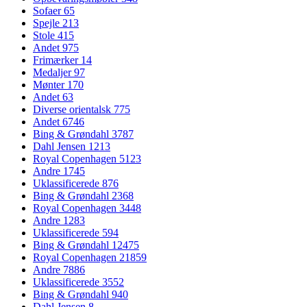
Sofaer
65
Spejle
213
Stole
415
Andet
975
Frimærker
14
Medaljer
97
Mønter
170
Andet
63
Diverse orientalsk
775
Andet
6746
Bing & Grøndahl
3787
Dahl Jensen
1213
Royal Copenhagen
5123
Andre
1745
Uklassificerede
876
Bing & Grøndahl
2368
Royal Copenhagen
3448
Andre
1283
Uklassificerede
594
Bing & Grøndahl
12475
Royal Copenhagen
21859
Andre
7886
Uklassificerede
3552
Bing & Grøndahl
940
Dahl Jensen
8