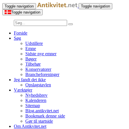
Toggle navigation
Toggle navigation
Toggle navigation
Forside
Søg
Udstillere
Emne
Sidste nye emner
Bøger
Tilbehør
Konservatorer
Brancheforeninger
Jeg fandt det ikke
Opslagstavlen
Værktøjer
Nyhedsbrev
Kalenderen
Sitemap
Blog.antikvitet.net
Bookmark denne side
Gør til startside
Om Antikvitet.net