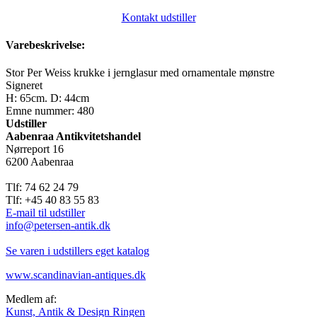
Kontakt udstiller
Varebeskrivelse:
Stor Per Weiss krukke i jernglasur med ornamentale mønstre
Signeret
H: 65cm. D: 44cm
Emne nummer: 480
Udstiller
Aabenraa Antikvitetshandel
Nørreport 16
6200 Aabenraa
Tlf: 74 62 24 79
Tlf: +45 40 83 55 83
E-mail til udstiller
info@petersen-antik.dk
Se varen i udstillers eget katalog
www.scandinavian-antiques.dk
Medlem af:
Kunst, Antik & Design Ringen