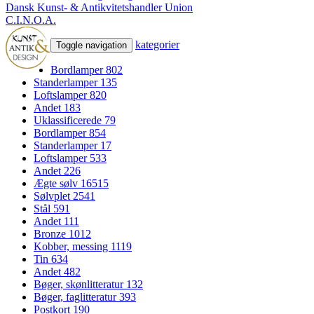
Dansk Kunst- & Antikvitetshandler Union
C.I.N.O.A.
kategorier
Toggle navigation
Bordlamper
802
Standerlamper
135
Loftslamper
820
Andet
183
Uklassificerede
79
Bordlamper
854
Standerlamper
17
Loftslamper
533
Andet
226
Ægte sølv
16515
Sølvplet
2541
Stål
591
Andet
111
Bronze
1012
Kobber, messing
1119
Tin
634
Andet
482
Bøger, skønlitteratur
132
Bøger, faglitteratur
393
Postkort
190