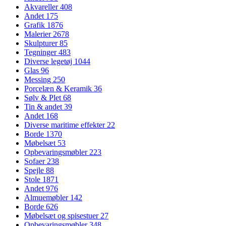
Akvareller
408
Andet
175
Grafik
1876
Malerier
2678
Skulpturer
85
Tegninger
483
Diverse legetøj
1044
Glas
96
Messing
250
Porcelæn & Keramik
36
Sølv & Plet
68
Tin & andet
39
Andet
168
Diverse maritime effekter
22
Borde
1370
Møbelsæt
53
Opbevaringsmøbler
223
Sofaer
238
Spejle
88
Stole
1871
Andet
976
Almuemøbler
142
Borde
626
Møbelsæt og spisestuer
27
Opbevaringsmøbler
348