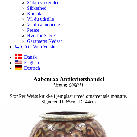
Sådan virker det
Sikkerhed
Kontakt
Vil du udstille
Vil du annoncere
Presse
Hvorfor X er ?
Garanteret Nedsat
Gå til Web Version
Dansk
English
Deutsch
Aabenraa Antikvitetshandel
Varenr.:609841
Stor Per Weiss krukke i jernglasur med ornamentale mønstre.
Signeret. H: 65cm. D: 44cm