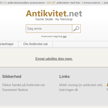
49 |
41
antikvitetshandlere præsenterer:
219.197
antikviteter med foto.
4
konservatorer,
2
ant
Gamle Skatte - Ny Teknologi
Avanceret søgning
her
.
Værktøjer
Om Antikvitet.net
Emnet udstilles ikke mere.
Sikkerhed
Links
Sikker handel på Antikvitet.net
Mobil visning (m.antikvitet.net)
S
Garanteret Nedsat
kad-ringen.dk