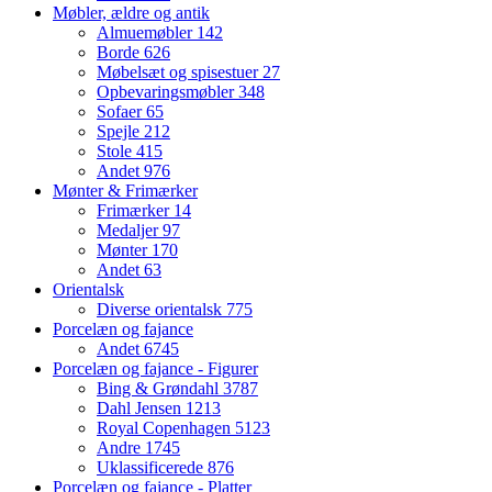
Møbler, ældre og antik
Almuemøbler
142
Borde
626
Møbelsæt og spisestuer
27
Opbevaringsmøbler
348
Sofaer
65
Spejle
212
Stole
415
Andet
976
Mønter & Frimærker
Frimærker
14
Medaljer
97
Mønter
170
Andet
63
Orientalsk
Diverse orientalsk
775
Porcelæn og fajance
Andet
6745
Porcelæn og fajance - Figurer
Bing & Grøndahl
3787
Dahl Jensen
1213
Royal Copenhagen
5123
Andre
1745
Uklassificerede
876
Porcelæn og fajance - Platter