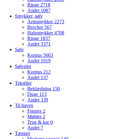
Ringe
2718
Andet
1087
Smykker, sølv
Armsmykker
2273
Brocher
567
Halssmykker
4708
Ringe
1837
Andet
3371
Sølv
Korpus
5663
Andet
1919
Sølvplet
Korpus
212
Andet
137
Tekstiler
Beklædning
150
Duge
113
Andet
339
Til haven
Figurer
2
Møbler
2
Trug & kar
0
Andet
7
Tæpper
Moderne tæpper
149