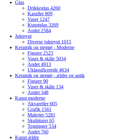
Glas
Drikkeglas
4260
Karafler
809
Vaser
1247
Kunstglas
3269
Andet
2584
Julepynt
Diverse julepynt
1015
Keramik og stentøj - Moderne
Figurer
2523
Vaser & skåle
5034
Andet
4913
Uklassificerede
4634
Keramik og stentøj - ældre og antik
Figurer
90
Vaser & skåle
134
Andet
348
Kunst moderne
Akvareller
605
Grafik
1561
Malerier
5281
Skulpturer
65
Tegninger
534
Andet
760
Kunst ældre