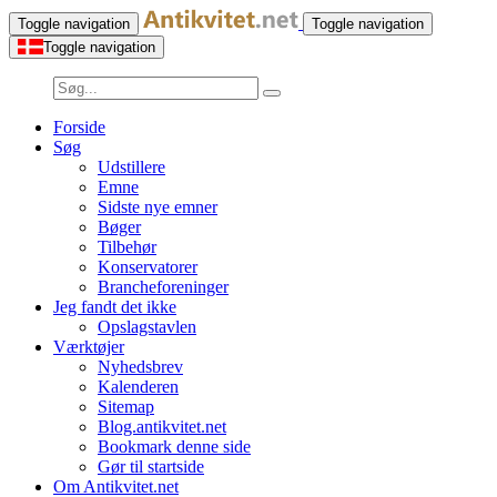
Toggle navigation
Toggle navigation
Toggle navigation
Forside
Søg
Udstillere
Emne
Sidste nye emner
Bøger
Tilbehør
Konservatorer
Brancheforeninger
Jeg fandt det ikke
Opslagstavlen
Værktøjer
Nyhedsbrev
Kalenderen
Sitemap
Blog.antikvitet.net
Bookmark denne side
Gør til startside
Om Antikvitet.net