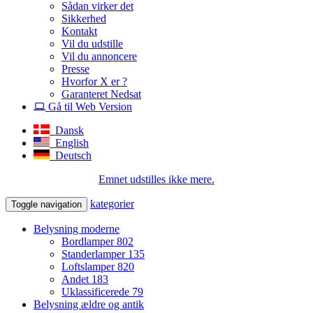
Sådan virker det
Sikkerhed
Kontakt
Vil du udstille
Vil du annoncere
Presse
Hvorfor X er ?
Garanteret Nedsat
Gå til Web Version
Dansk
English
Deutsch
Emnet udstilles ikke mere.
kategorier
Toggle navigation
Belysning moderne
Bordlamper
802
Standerlamper
135
Loftslamper
820
Andet
183
Uklassificerede
79
Belysning ældre og antik