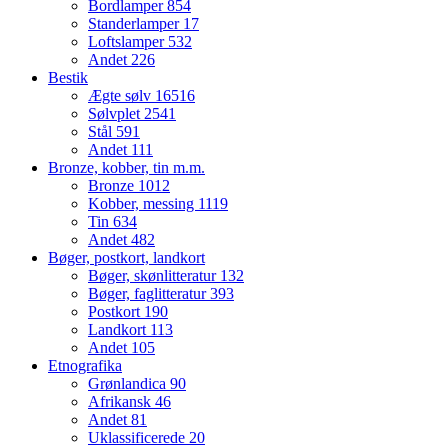
Bordlamper
854
Standerlamper
17
Loftslamper
532
Andet
226
Bestik
Ægte sølv
16516
Sølvplet
2541
Stål
591
Andet
111
Bronze, kobber, tin m.m.
Bronze
1012
Kobber, messing
1119
Tin
634
Andet
482
Bøger, postkort, landkort
Bøger, skønlitteratur
132
Bøger, faglitteratur
393
Postkort
190
Landkort
113
Andet
105
Etnografika
Grønlandica
90
Afrikansk
46
Andet
81
Uklassificerede
20