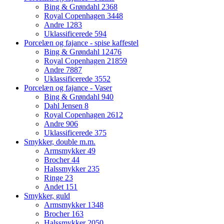
Bing & Grøndahl
2368
Royal Copenhagen
3448
Andre
1283
Uklassificerede
594
Porcelæn og fajance - spise kaffestel
Bing & Grøndahl
12476
Royal Copenhagen
21859
Andre
7887
Uklassificerede
3552
Porcelæn og fajance - Vaser
Bing & Grøndahl
940
Dahl Jensen
8
Royal Copenhagen
2612
Andre
906
Uklassificerede
375
Smykker, double m.m.
Armsmykker
49
Brocher
44
Halssmykker
235
Ringe
23
Andet
151
Smykker, guld
Armsmykker
1348
Brocher
163
Halssmykker
2050