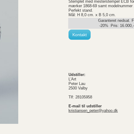
Stemplet med mesterstempel ECB fo
mærker 1868-69 samt modelnummer 
Perfekt stand.
Mål: H 8,0 cm. x B 5,0 cm.
Garanteret nedsat. F
-20% Pris:
16.000
,
Kontakt
Udstiller:
L'Art
Peter Lau
2500 Valby
Tlf: 28105958
E-mail til udstiller
kristiansen_peter@yahoo.dk