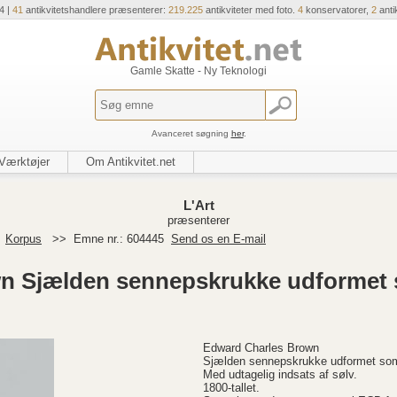
4 |
41
antikvitetshandlere præsenterer:
219.225
antikviteter med foto.
4
konservatorer,
2
anti
Gamle Skatte - Ny Teknologi
Avanceret søgning
her
.
Værktøjer
Om Antikvitet.net
L'Art
præsenterer
>
Korpus
>>
Emne nr.: 604445
Send os en E-mail
n Sjælden sennepskrukke udformet 
Edward Charles Brown
Sjælden sennepskrukke udformet som 
Med udtagelig indsats af sølv.
1800-tallet.