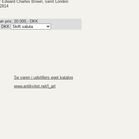
r Edward Charles Brown, samt London
2814
ør pris: 20.000,- DKK
-
DKK
Se varen i udstillers eget katalog
www.antikvitet.net/l_art