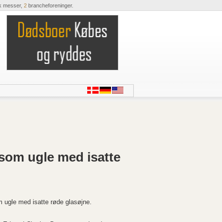
k messer,
2
brancheforeninger.
som ugle med isatte
ugle med isatte røde glasøjne.