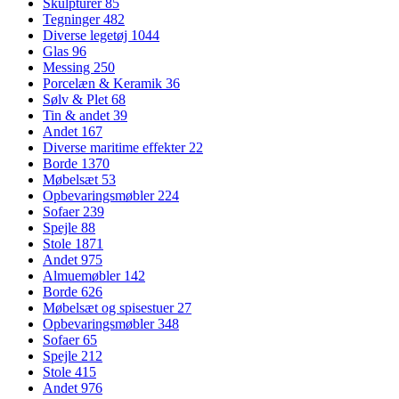
Skulpturer
85
Tegninger
482
Diverse legetøj
1044
Glas
96
Messing
250
Porcelæn & Keramik
36
Sølv & Plet
68
Tin & andet
39
Andet
167
Diverse maritime effekter
22
Borde
1370
Møbelsæt
53
Opbevaringsmøbler
224
Sofaer
239
Spejle
88
Stole
1871
Andet
975
Almuemøbler
142
Borde
626
Møbelsæt og spisestuer
27
Opbevaringsmøbler
348
Sofaer
65
Spejle
212
Stole
415
Andet
976