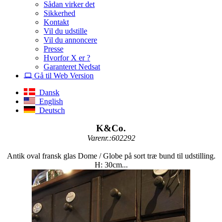
Sådan virker det
Sikkerhed
Kontakt
Vil du udstille
Vil du annoncere
Presse
Hvorfor X er ?
Garanteret Nedsat
Gå til Web Version
Dansk
English
Deutsch
K&Co.
Varenr.:602292
Antik oval fransk glas Dome / Globe på sort træ bund til udstilling.
H: 30cm...