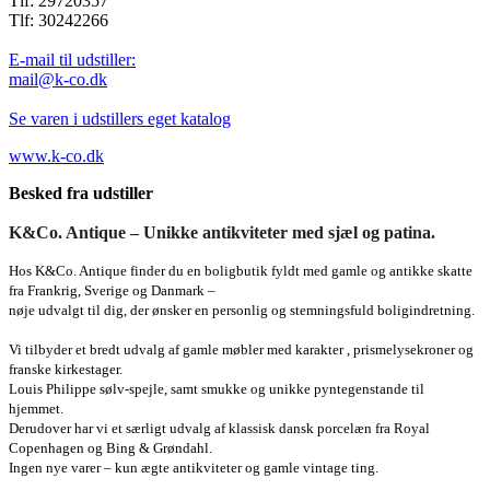
Tlf: 29720357
Tlf: 30242266
E-mail til udstiller:
mail@k-co.dk
Se varen i udstillers eget katalog
www.k-co.dk
Besked fra udstiller
K&Co. Antique – Unikke antikviteter med sjæl og patina.
Hos K&Co. Antique finder du en boligbutik fyldt med gamle og antikke skatte
fra Frankrig, Sverige og Danmark –
nøje udvalgt til dig, der ønsker en personlig og stemningsfuld boligindretning.
Vi tilbyder et bredt udvalg af gamle møbler med karakter , prismelysekroner og
franske kirkestager.
Louis Philippe sølv-spejle, samt smukke og unikke pyntegenstande til
hjemmet.
Derudover har vi et særligt udvalg af klassisk dansk porcelæn fra Royal
Copenhagen og Bing & Grøndahl.
Ingen nye varer – kun ægte antikviteter og gamle vintage ting.