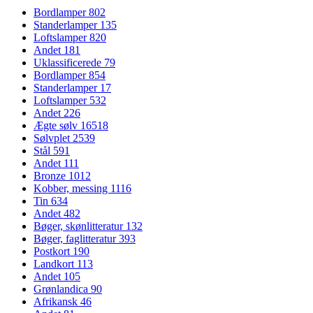
Bordlamper
802
Standerlamper
135
Loftslamper
820
Andet
181
Uklassificerede
79
Bordlamper
854
Standerlamper
17
Loftslamper
532
Andet
226
Ægte sølv
16518
Sølvplet
2539
Stål
591
Andet
111
Bronze
1012
Kobber, messing
1116
Tin
634
Andet
482
Bøger, skønlitteratur
132
Bøger, faglitteratur
393
Postkort
190
Landkort
113
Andet
105
Grønlandica
90
Afrikansk
46