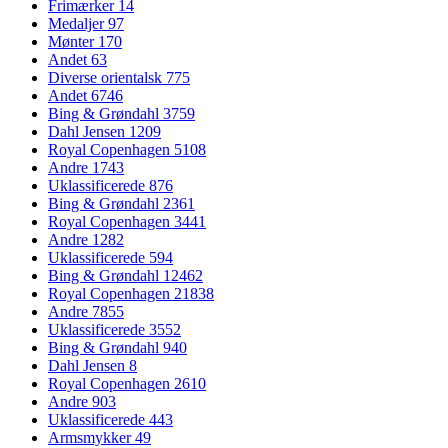
Frimærker
14
Medaljer
97
Mønter
170
Andet
63
Diverse orientalsk
775
Andet
6746
Bing & Grøndahl
3759
Dahl Jensen
1209
Royal Copenhagen
5108
Andre
1743
Uklassificerede
876
Bing & Grøndahl
2361
Royal Copenhagen
3441
Andre
1282
Uklassificerede
594
Bing & Grøndahl
12462
Royal Copenhagen
21838
Andre
7855
Uklassificerede
3552
Bing & Grøndahl
940
Dahl Jensen
8
Royal Copenhagen
2610
Andre
903
Uklassificerede
443
Armsmykker
49