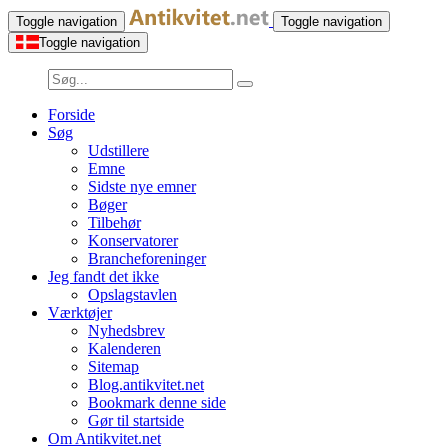
Toggle navigation
Toggle navigation
Toggle navigation
Forside
Søg
Udstillere
Emne
Sidste nye emner
Bøger
Tilbehør
Konservatorer
Brancheforeninger
Jeg fandt det ikke
Opslagstavlen
Værktøjer
Nyhedsbrev
Kalenderen
Sitemap
Blog.antikvitet.net
Bookmark denne side
Gør til startside
Om Antikvitet.net