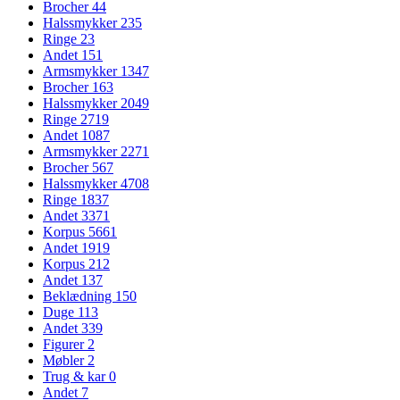
Brocher
44
Halssmykker
235
Ringe
23
Andet
151
Armsmykker
1347
Brocher
163
Halssmykker
2049
Ringe
2719
Andet
1087
Armsmykker
2271
Brocher
567
Halssmykker
4708
Ringe
1837
Andet
3371
Korpus
5661
Andet
1919
Korpus
212
Andet
137
Beklædning
150
Duge
113
Andet
339
Figurer
2
Møbler
2
Trug & kar
0
Andet
7