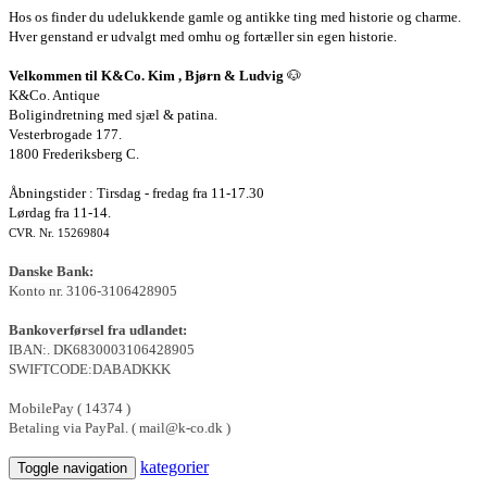
Hos os finder du udelukkende gamle og antikke ting med historie og charme.
Hver genstand er udvalgt med omhu og fortæller sin egen historie.
Velkommen til K&Co. Kim , Bjørn & Ludvig
🐶
K&Co. Antique
Boligindretning med sjæl & patina.
Vesterbrogade 177.
1800 Frederiksberg C.
Åbningstider : Tirsdag - fredag fra 11-17.30
Lørdag fra 11-14.
CVR. Nr. 15269804
Danske Bank:
Konto nr. 3106-3106428905
Bankoverførsel fra udlandet:
IBAN:. DK6830003106428905
SWIFTCODE:DABADKKK
MobilePay ( 14374 )
Betaling via PayPal. ( mail@k-co.dk )
kategorier
Toggle navigation