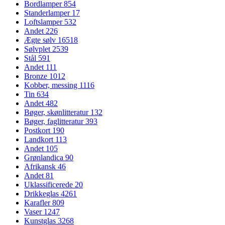
Bordlamper
854
Standerlamper
17
Loftslamper
532
Andet
226
Ægte sølv
16518
Sølvplet
2539
Stål
591
Andet
111
Bronze
1012
Kobber, messing
1116
Tin
634
Andet
482
Bøger, skønlitteratur
132
Bøger, faglitteratur
393
Postkort
190
Landkort
113
Andet
105
Grønlandica
90
Afrikansk
46
Andet
81
Uklassificerede
20
Drikkeglas
4261
Karafler
809
Vaser
1247
Kunstglas
3268