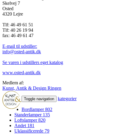
Skelvej 7
Osted
4320 Lejre
Tlf: 46 49 61 51
Tlf: 40 26 19 94
fax: 46 49 61 47
E-mail til udstiller:
info@osted-antik.dk
Se varen i udstillers eget katalog
www.osted-antik.dk
Medlem af:
Kunst, Antik & Design Ringen
kategorier
Toggle navigation
Bordlamper
802
Standerlamper
135
Loftslamper
820
Andet
181
Uklassificerede
79