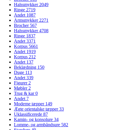
Halssmykker
2049
Ringe
2719
Andet
1087
Armsmykker
2271
Brocher
567
Halssmykker
4708
Ringe
1837
Andet
3371
Korpus
5661
Andet
1919
Korpus
212
Andet
137
Beklædning
150
Duge
113
Andet
339
Figurer
2
Møbler
2
Trug & kar
0
Andet
7
Moderne tæpper
149
Ægte orientalske tæpper
33
Uklassificerede
87
Kamin- og konsolure
34
Lomme- og armbåndsure
582
Standure
49