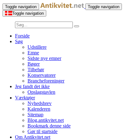
Toggle navigation
Toggle navigation
Toggle navigation
Forside
Søg
Udstillere
Emne
Sidste nye emner
Bøger
Tilbehør
Konservatorer
Brancheforeninger
Jeg fandt det ikke
Opslagstavlen
Værktøjer
Nyhedsbrev
Kalenderen
Sitemap
Blog.antikvitet.net
Bookmark denne side
Gør til startside
Om Antikvitet.net