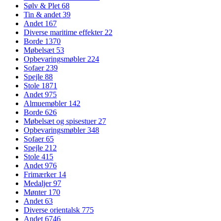
Sølv & Plet
68
Tin & andet
39
Andet
167
Diverse maritime effekter
22
Borde
1370
Møbelsæt
53
Opbevaringsmøbler
224
Sofaer
239
Spejle
88
Stole
1871
Andet
975
Almuemøbler
142
Borde
626
Møbelsæt og spisestuer
27
Opbevaringsmøbler
348
Sofaer
65
Spejle
212
Stole
415
Andet
976
Frimærker
14
Medaljer
97
Mønter
170
Andet
63
Diverse orientalsk
775
Andet
6746