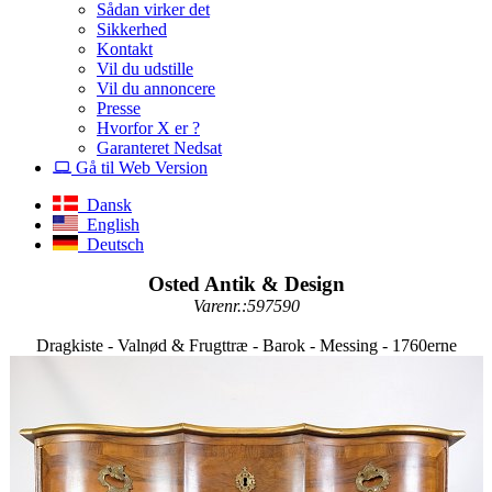
Sådan virker det
Sikkerhed
Kontakt
Vil du udstille
Vil du annoncere
Presse
Hvorfor X er ?
Garanteret Nedsat
Gå til Web Version
Dansk
English
Deutsch
Osted Antik & Design
Varenr.:597590
Dragkiste - Valnød & Frugttræ - Barok - Messing - 1760erne