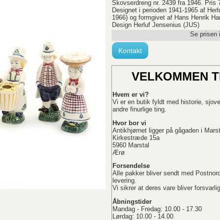
Skovserdreng nr. 2439 fra 1946. Pris 
Designet i perioden 1941-1965 af Herlu
1966) og formgivet af Hans Henrik Ha
Design Herluf Jensenius (JUS)
Se prisen 
Kontakt
VELKOMMEN T
Hvem er vi?
Vi er en butik fyldt med historie, sjo
andre finurlige ting.
Hvor bor vi
Antikhjørnet ligger på gågaden i Marst
Kirkestræde 15a
5960 Marstal
Ærø
Forsendelse
Alle pakker bliver sendt med Postno
levering.
Vi sikrer at deres vare bliver forsvarl
Åbningstider
Mandag - Fredag: 10.00 - 17.30
Lørdag: 10.00 - 14.00