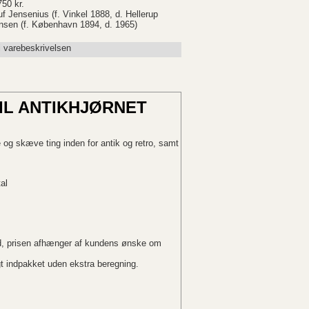
750 kr.
f Jensenius (f. Vinkel 1888, d. Hellerup
nsen (f. København 1894, d. 1965)
i varebeskrivelsen
IL ANTIKHJØRNET
ve og skæve ting inden for antik og retro, samt
al
rd, prisen afhænger af kundens ønske om
igt indpakket uden ekstra beregning.