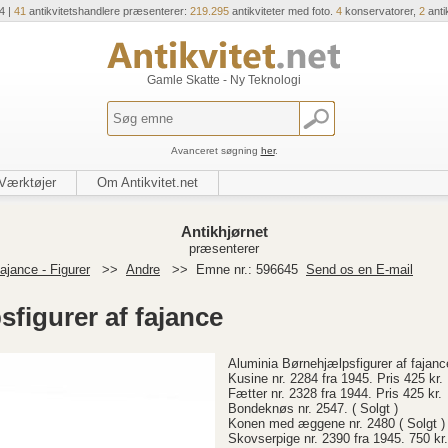
4 |
41
antikvitetshandlere præsenterer:
219.295
antikviteter med foto.
4
konservatorer,
2
anti
Gamle Skatte - Ny Teknologi
Avanceret søgning
her
.
Værktøjer
Om Antikvitet.net
Antikhjørnet
præsenterer
ajance - Figurer
>>
Andre
>>
Emne nr.: 596645
Send os en E-mail
figurer af fajance
Aluminia Børnehjælpsfigurer af fajanc
Kusine nr. 2284 fra 1945. Pris 425 kr.
Fætter nr. 2328 fra 1944. Pris 425 kr.
Bondeknøs nr. 2547. ( Solgt )
Konen med æggene nr. 2480 ( Solgt )
Skovserpige nr. 2390 fra 1945. 750 kr.