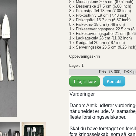
8 x Middagskniv 20.5 cm (8.07 inch)
8 x Dessertske 17.5 cm (6.88 inch)
8 x Frokostgaffel 18 cm (7.08 inch)
8 x Frokostkniv 19 cm (7.48 inch)
8 x Fiskegaffel 16.7 cm (6.57 inch)
8 x Fiskekniv 19 cm (7.48 inch)
1 x Fiskeserveringsspade 22.5 cm (8.
1 x Fiskeserveringsgaffel 21 cm (8.26
1 x Lagkagekniv 28 cm (11.02 inch)
1 x Kødgaffel 20 cm (7.87 inch)
1 x Serveringsske 23.5 cm (9.25 inch
Opbevaringsskrin
Lager: 1
Pris:
75.000
,-
DKK
p
Tilføj til kurv
Kontakt
Vurderinger
Danam Antik udfører vurderinger
når uheldet er ude. Vi samarb
fleste forsikringsselskaber.
Skal du have foretaget en forsi
forsikringsselskab, som så kan 