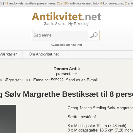
05 |
41
antikvitetshandlere præsenterer:
219.196
antikviteter med foto.
4
konservatorer,
2
ant
Gamle Skatte - Ny Teknologi
Avanceret søgning
her
.
Værktøjer
Om Antikvitet.net
Danam Antik
præsenterer
>
Ægte sølv
>>
Emne nr.: 595922
Send os en E-mail
 Sølv Margrethe Bestiksæt til 8 pers
Georg Jensen Sterling Sølv Margrethe
Sættet består af
8 x Middagsske 19 cm (7.48 inch)
8 x Middagsgaffel 18.5 cm (7.28 inch)