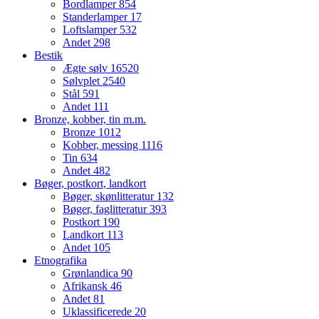
Bordlamper
854
Standerlamper
17
Loftslamper
532
Andet
298
Bestik
Ægte sølv
16520
Sølvplet
2540
Stål
591
Andet
111
Bronze, kobber, tin m.m.
Bronze
1012
Kobber, messing
1116
Tin
634
Andet
482
Bøger, postkort, landkort
Bøger, skønlitteratur
132
Bøger, faglitteratur
393
Postkort
190
Landkort
113
Andet
105
Etnografika
Grønlandica
90
Afrikansk
46
Andet
81
Uklassificerede
20