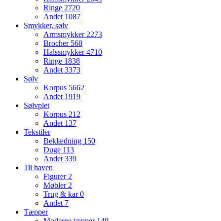
Ringe
2720
Andet
1087
Smykker, sølv
Armsmykker
2273
Brocher
568
Halssmykker
4710
Ringe
1838
Andet
3373
Sølv
Korpus
5662
Andet
1919
Sølvplet
Korpus
212
Andet
137
Tekstiler
Beklædning
150
Duge
113
Andet
339
Til haven
Figurer
2
Møbler
2
Trug & kar
0
Andet
7
Tæpper
Moderne tæpper
149