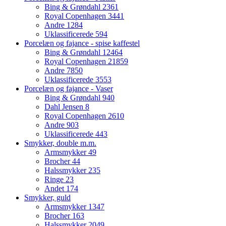
Bing & Grøndahl
2361
Royal Copenhagen
3441
Andre
1284
Uklassificerede
594
Porcelæn og fajance - spise kaffestel
Bing & Grøndahl
12464
Royal Copenhagen
21859
Andre
7850
Uklassificerede
3553
Porcelæn og fajance - Vaser
Bing & Grøndahl
940
Dahl Jensen
8
Royal Copenhagen
2610
Andre
903
Uklassificerede
443
Smykker, double m.m.
Armsmykker
49
Brocher
44
Halssmykker
235
Ringe
23
Andet
174
Smykker, guld
Armsmykker
1347
Brocher
163
Halssmykker
2049