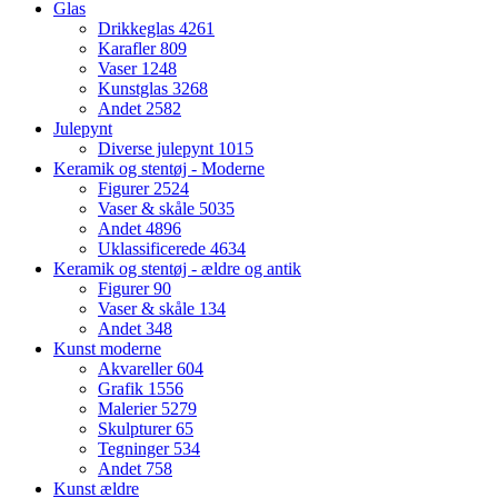
Glas
Drikkeglas
4261
Karafler
809
Vaser
1248
Kunstglas
3268
Andet
2582
Julepynt
Diverse julepynt
1015
Keramik og stentøj - Moderne
Figurer
2524
Vaser & skåle
5035
Andet
4896
Uklassificerede
4634
Keramik og stentøj - ældre og antik
Figurer
90
Vaser & skåle
134
Andet
348
Kunst moderne
Akvareller
604
Grafik
1556
Malerier
5279
Skulpturer
65
Tegninger
534
Andet
758
Kunst ældre