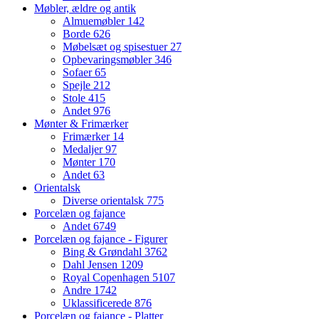
Møbler, ældre og antik
Almuemøbler
142
Borde
626
Møbelsæt og spisestuer
27
Opbevaringsmøbler
346
Sofaer
65
Spejle
212
Stole
415
Andet
976
Mønter & Frimærker
Frimærker
14
Medaljer
97
Mønter
170
Andet
63
Orientalsk
Diverse orientalsk
775
Porcelæn og fajance
Andet
6749
Porcelæn og fajance - Figurer
Bing & Grøndahl
3762
Dahl Jensen
1209
Royal Copenhagen
5107
Andre
1742
Uklassificerede
876
Porcelæn og fajance - Platter