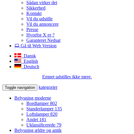
Sådan virker det
Sikkerhed
Kontakt
Vil du udstille
Vil du annoncere
Presse
Hvorfor X er ?
Garanteret Nedsat
Gå til Web Version
Dansk
English
Deutsch
Emnet udstilles ikke mere.
kategorier
Toggle navigation
Belysning moderne
Bordlamper
802
Standerlamper
135
Loftslamper
820
Andet
181
Uklassificerede
79
Belysning ældre og antik