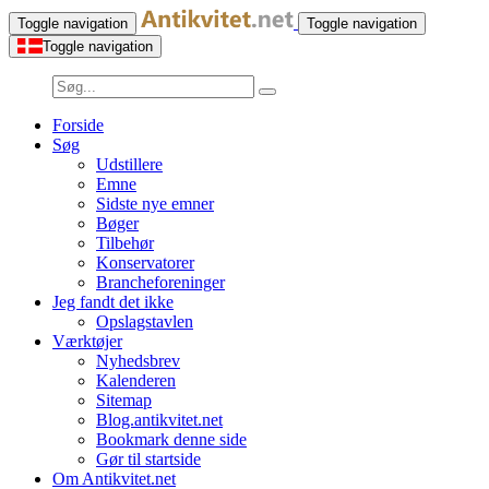
Toggle navigation
Toggle navigation
Toggle navigation
Forside
Søg
Udstillere
Emne
Sidste nye emner
Bøger
Tilbehør
Konservatorer
Brancheforeninger
Jeg fandt det ikke
Opslagstavlen
Værktøjer
Nyhedsbrev
Kalenderen
Sitemap
Blog.antikvitet.net
Bookmark denne side
Gør til startside
Om Antikvitet.net