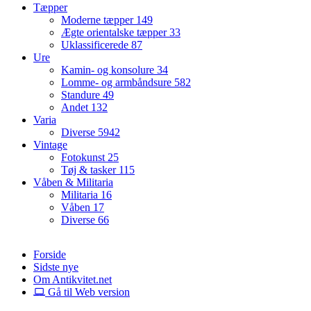
Tæpper
Moderne tæpper
149
Ægte orientalske tæpper
33
Uklassificerede
87
Ure
Kamin- og konsolure
34
Lomme- og armbåndsure
582
Standure
49
Andet
132
Varia
Diverse
5942
Vintage
Fotokunst
25
Tøj & tasker
115
Våben & Militaria
Militaria
16
Våben
17
Diverse
66
Forside
Sidste nye
Om Antikvitet.net
Gå til Web version