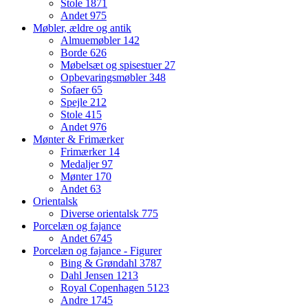
Stole
1871
Andet
975
Møbler, ældre og antik
Almuemøbler
142
Borde
626
Møbelsæt og spisestuer
27
Opbevaringsmøbler
348
Sofaer
65
Spejle
212
Stole
415
Andet
976
Mønter & Frimærker
Frimærker
14
Medaljer
97
Mønter
170
Andet
63
Orientalsk
Diverse orientalsk
775
Porcelæn og fajance
Andet
6745
Porcelæn og fajance - Figurer
Bing & Grøndahl
3787
Dahl Jensen
1213
Royal Copenhagen
5123
Andre
1745