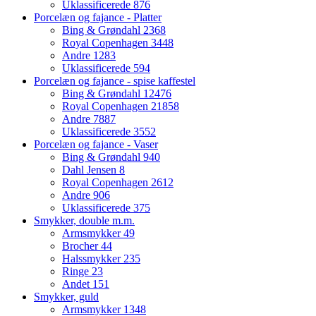
Uklassificerede
876
Porcelæn og fajance - Platter
Bing & Grøndahl
2368
Royal Copenhagen
3448
Andre
1283
Uklassificerede
594
Porcelæn og fajance - spise kaffestel
Bing & Grøndahl
12476
Royal Copenhagen
21858
Andre
7887
Uklassificerede
3552
Porcelæn og fajance - Vaser
Bing & Grøndahl
940
Dahl Jensen
8
Royal Copenhagen
2612
Andre
906
Uklassificerede
375
Smykker, double m.m.
Armsmykker
49
Brocher
44
Halssmykker
235
Ringe
23
Andet
151
Smykker, guld
Armsmykker
1348