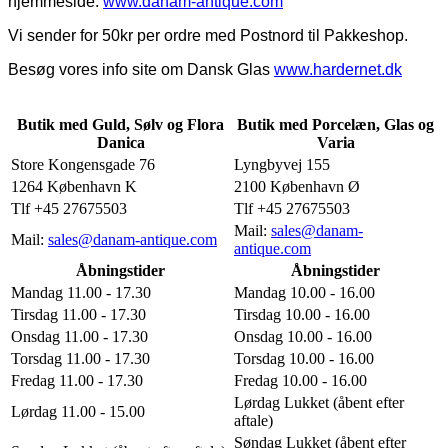
hjemmeside:
www.danam-antique.com
Vi sender for 50kr per ordre med Postnord til Pakkeshop.
Besøg vores info site om Dansk Glas
www.hardernet.dk
Butik med Guld, Sølv og Flora
Butik med Porcelæn, Glas og
Danica
Varia
Store Kongensgade 76
Lyngbyvej 155
1264 København K
2100 København Ø
Tlf +45 27675503
Tlf +45 27675503
Mail:
sales@danam-
Mail:
sales@danam-antique.com
antique.com
Åbningstider
Åbningstider
Mandag 11.00 - 17.30
Mandag 10.00 - 16.00
Tirsdag 11.00 - 17.30
Tirsdag 10.00 - 16.00
Onsdag 11.00 - 17.30
Onsdag 10.00 - 16.00
Torsdag 11.00 - 17.30
Torsdag 10.00 - 16.00
Fredag 11.00 - 17.30
Fredag 10.00 - 16.00
Lørdag Lukket (åbent efter
Lørdag 11.00 - 15.00
aftale)
Søndag Lukket (åbent efter