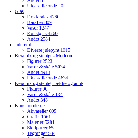
Andet
81
Uklassificerede
20
Glas
Drikkeglas
4260
Karafler
809
Vaser
1247
Kunstglas
3269
Andet
2584
Julepynt
Diverse julepynt
1015
Keramik og stentøj - Moderne
Figurer
2523
Vaser & skåle
5034
Andet
4913
Uklassificerede
4634
Keramik og stentøj - ældre og antik
Figurer
90
Vaser & skåle
134
Andet
348
Kunst moderne
Akvareller
605
Grafik
1561
Malerier
5281
Skulpturer
65
Tegninger
534