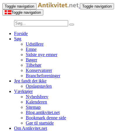
Toggle navigation
Toggle navigation
Toggle navigation
Forside
Søg
Udstillere
Emne
Sidste nye emner
Bøger
Tilbehør
Konservatorer
Brancheforeninger
Jeg fandt det ikke
Opslagstavlen
Værktøjer
Nyhedsbrev
Kalenderen
Sitemap
Blog.antikvitet.net
Bookmark denne side
Gør til startside
Om Antikvitet.net