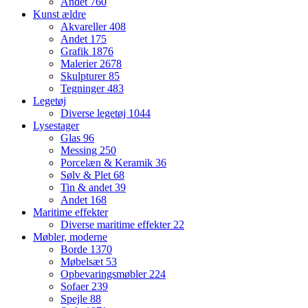
Andet
760
Kunst ældre
Akvareller
408
Andet
175
Grafik
1876
Malerier
2678
Skulpturer
85
Tegninger
483
Legetøj
Diverse legetøj
1044
Lysestager
Glas
96
Messing
250
Porcelæn & Keramik
36
Sølv & Plet
68
Tin & andet
39
Andet
168
Maritime effekter
Diverse maritime effekter
22
Møbler, moderne
Borde
1370
Møbelsæt
53
Opbevaringsmøbler
224
Sofaer
239
Spejle
88