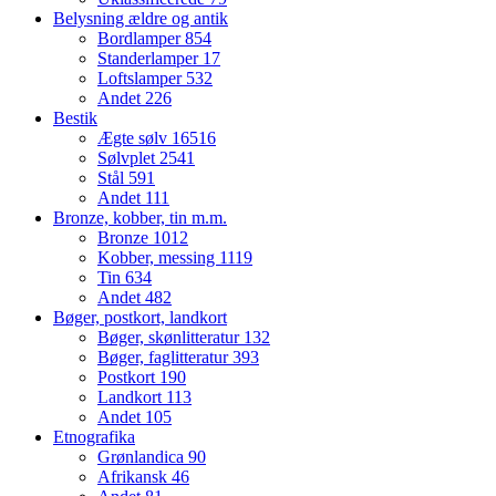
Belysning ældre og antik
Bordlamper
854
Standerlamper
17
Loftslamper
532
Andet
226
Bestik
Ægte sølv
16516
Sølvplet
2541
Stål
591
Andet
111
Bronze, kobber, tin m.m.
Bronze
1012
Kobber, messing
1119
Tin
634
Andet
482
Bøger, postkort, landkort
Bøger, skønlitteratur
132
Bøger, faglitteratur
393
Postkort
190
Landkort
113
Andet
105
Etnografika
Grønlandica
90
Afrikansk
46