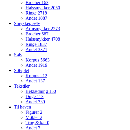
Brocher
163
Halssmykker
2050
Ringe
2718
Andet
1087
Smykker, sølv
Armsmykker
2273
Brocher
567
Halssmykker
4708
Ringe
1837
Andet
3371
Sølv
Korpus
5663
Andet
1919
Sølvplet
Korpus
212
Andet
137
Tekstiler
Beklædning
150
Duge
113
Andet
339
Til haven
Figurer
2
Møbler
2
Trug & kar
0
Andet
7