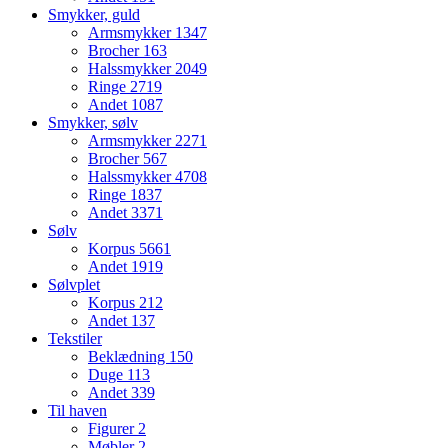
Smykker, guld
Armsmykker
1347
Brocher
163
Halssmykker
2049
Ringe
2719
Andet
1087
Smykker, sølv
Armsmykker
2271
Brocher
567
Halssmykker
4708
Ringe
1837
Andet
3371
Sølv
Korpus
5661
Andet
1919
Sølvplet
Korpus
212
Andet
137
Tekstiler
Beklædning
150
Duge
113
Andet
339
Til haven
Figurer
2
Møbler
2