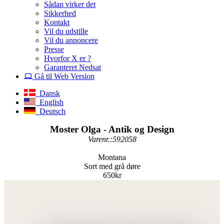
Sådan virker det
Sikkerhed
Kontakt
Vil du udstille
Vil du annoncere
Presse
Hvorfor X er ?
Garanteret Nedsat
Gå til Web Version
Dansk
English
Deutsch
Moster Olga - Antik og Design
Varenr.:592058
Montana
Sort med grå døre
650kr