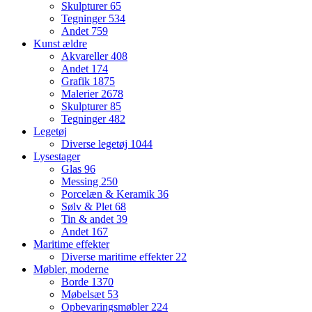
Skulpturer
65
Tegninger
534
Andet
759
Kunst ældre
Akvareller
408
Andet
174
Grafik
1875
Malerier
2678
Skulpturer
85
Tegninger
482
Legetøj
Diverse legetøj
1044
Lysestager
Glas
96
Messing
250
Porcelæn & Keramik
36
Sølv & Plet
68
Tin & andet
39
Andet
167
Maritime effekter
Diverse maritime effekter
22
Møbler, moderne
Borde
1370
Møbelsæt
53
Opbevaringsmøbler
224