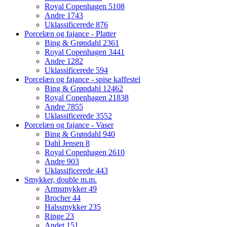
Royal Copenhagen
5108
Andre
1743
Uklassificerede
876
Porcelæn og fajance - Platter
Bing & Grøndahl
2361
Royal Copenhagen
3441
Andre
1282
Uklassificerede
594
Porcelæn og fajance - spise kaffestel
Bing & Grøndahl
12462
Royal Copenhagen
21838
Andre
7855
Uklassificerede
3552
Porcelæn og fajance - Vaser
Bing & Grøndahl
940
Dahl Jensen
8
Royal Copenhagen
2610
Andre
903
Uklassificerede
443
Smykker, double m.m.
Armsmykker
49
Brocher
44
Halssmykker
235
Ringe
23
Andet
151