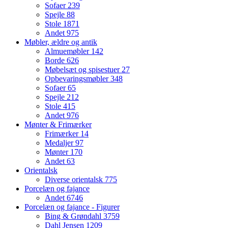
Sofaer
239
Spejle
88
Stole
1871
Andet
975
Møbler, ældre og antik
Almuemøbler
142
Borde
626
Møbelsæt og spisestuer
27
Opbevaringsmøbler
348
Sofaer
65
Spejle
212
Stole
415
Andet
976
Mønter & Frimærker
Frimærker
14
Medaljer
97
Mønter
170
Andet
63
Orientalsk
Diverse orientalsk
775
Porcelæn og fajance
Andet
6746
Porcelæn og fajance - Figurer
Bing & Grøndahl
3759
Dahl Jensen
1209