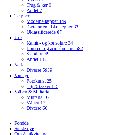
Trug & kar
0
Andet
7
Tæpper
Moderne tæpper
149
Ægte orientalske tæpper
33
Uklassificerede
87
Ure
Kamin- og konsolure
34
Lomme- og armbåndsure
582
Standure
49
Andet
132
Varia
Diverse
5939
Vintage
Fotokunst
25
Tøj & tasker
115
Våben & Militaria
Militaria
16
Våben
17
Diverse
66
Forside
Sidste nye
Om Antikvitet.net