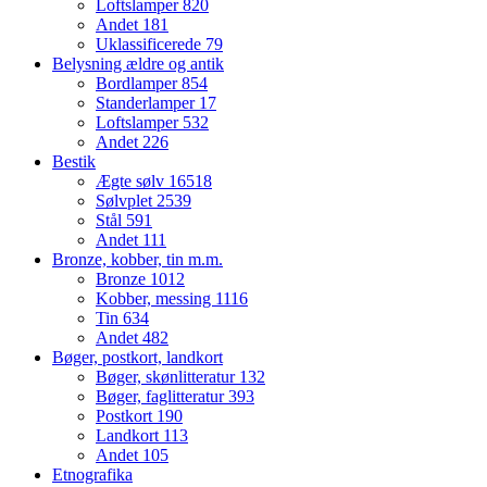
Loftslamper
820
Andet
181
Uklassificerede
79
Belysning ældre og antik
Bordlamper
854
Standerlamper
17
Loftslamper
532
Andet
226
Bestik
Ægte sølv
16518
Sølvplet
2539
Stål
591
Andet
111
Bronze, kobber, tin m.m.
Bronze
1012
Kobber, messing
1116
Tin
634
Andet
482
Bøger, postkort, landkort
Bøger, skønlitteratur
132
Bøger, faglitteratur
393
Postkort
190
Landkort
113
Andet
105
Etnografika