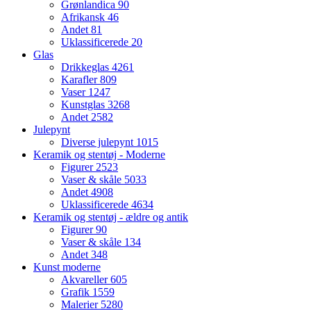
Grønlandica
90
Afrikansk
46
Andet
81
Uklassificerede
20
Glas
Drikkeglas
4261
Karafler
809
Vaser
1247
Kunstglas
3268
Andet
2582
Julepynt
Diverse julepynt
1015
Keramik og stentøj - Moderne
Figurer
2523
Vaser & skåle
5033
Andet
4908
Uklassificerede
4634
Keramik og stentøj - ældre og antik
Figurer
90
Vaser & skåle
134
Andet
348
Kunst moderne
Akvareller
605
Grafik
1559
Malerier
5280