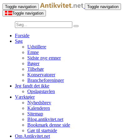
Toggle navigation
Toggle navigation
Toggle navigation
Forside
Søg
Udstillere
Emne
Sidste nye emner
Bøger
Tilbehør
Konservatorer
Brancheforeninger
Jeg fandt det ikke
Opslagstavlen
Værktøjer
Nyhedsbrev
Kalenderen
Sitemap
Blog.antikvitet.net
Bookmark denne side
Gør til startside
Om Antikvitet.net