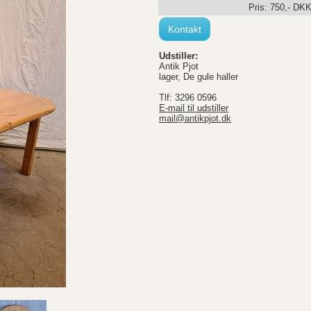
Pris:
750
,-
DK
Kontakt
Udstiller:
Antik Pjot
lager, De gule haller
Tlf: 3296 0596
E-mail til udstiller
mail@antikpjot.dk