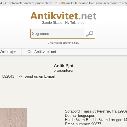
44 |
41
antikvitetshandlere præsenterer:
219.184
antikviteter med foto.
4
konservatorer,
2
ant
Gamle Skatte - Ny Teknologi
Avanceret søgning
her
.
Værktøjer
Om Antikvitet.net
Antik Pjot
præsenterer
>
592043
>>
Send os en E-mail
Sofabord i massivt fyrretræ, fra 1990
Det har brugsspor.
Højde 54cm Bredde 84cm Længde 1
Emne nummer: 90877