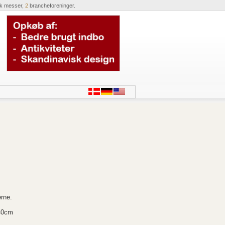
ik messer,
2
brancheforeninger.
erne.
40cm