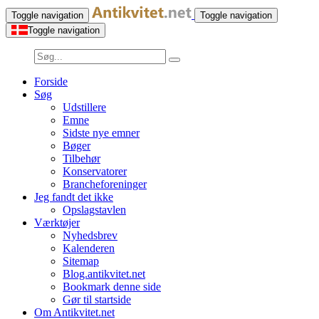
Toggle navigation
Toggle navigation
Toggle navigation
Forside
Søg
Udstillere
Emne
Sidste nye emner
Bøger
Tilbehør
Konservatorer
Brancheforeninger
Jeg fandt det ikke
Opslagstavlen
Værktøjer
Nyhedsbrev
Kalenderen
Sitemap
Blog.antikvitet.net
Bookmark denne side
Gør til startside
Om Antikvitet.net