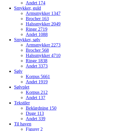
Andet
174
Smykker, guld
Armsmykker
1347
Brocher
163
Halssmykker
2049
Ringe
2719
Andet
1088
Smykker, sølv
Armsmykker
2273
Brocher
568
Halssmykker
4710
Ringe
1838
Andet
3373
Sølv
Korpus
5661
Andet
1919
Sølvplet
Korpus
212
Andet
137
Tekstiler
Beklædning
150
Duge
113
Andet
339
Til haven
Figurer
2