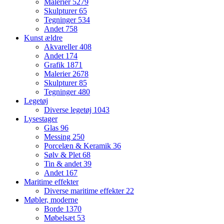
Malerier
5279
Skulpturer
65
Tegninger
534
Andet
758
Kunst ældre
Akvareller
408
Andet
174
Grafik
1871
Malerier
2678
Skulpturer
85
Tegninger
480
Legetøj
Diverse legetøj
1043
Lysestager
Glas
96
Messing
250
Porcelæn & Keramik
36
Sølv & Plet
68
Tin & andet
39
Andet
167
Maritime effekter
Diverse maritime effekter
22
Møbler, moderne
Borde
1370
Møbelsæt
53