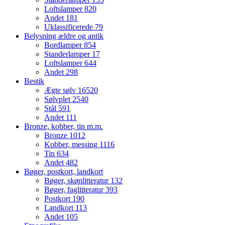
Loftslamper
820
Andet
181
Uklassificerede
79
Belysning ældre og antik
Bordlamper
854
Standerlamper
17
Loftslamper
644
Andet
298
Bestik
Ægte sølv
16520
Sølvplet
2540
Stål
591
Andet
111
Bronze, kobber, tin m.m.
Bronze
1012
Kobber, messing
1116
Tin
634
Andet
482
Bøger, postkort, landkort
Bøger, skønlitteratur
132
Bøger, faglitteratur
393
Postkort
190
Landkort
113
Andet
105