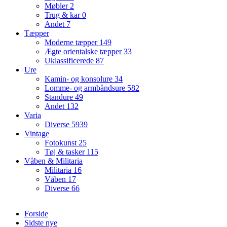
Møbler
2
Trug & kar
0
Andet
7
Tæpper
Moderne tæpper
149
Ægte orientalske tæpper
33
Uklassificerede
87
Ure
Kamin- og konsolure
34
Lomme- og armbåndsure
582
Standure
49
Andet
132
Varia
Diverse
5939
Vintage
Fotokunst
25
Tøj & tasker
115
Våben & Militaria
Militaria
16
Våben
17
Diverse
66
Forside
Sidste nye