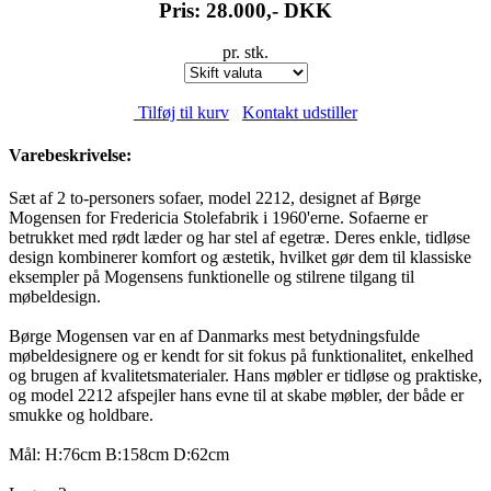
Pris: 28.000,-
DKK
pr. stk.
Tilføj til kurv
Kontakt udstiller
Varebeskrivelse:
Sæt af 2 to-personers sofaer, model 2212, designet af Børge
Mogensen for Fredericia Stolefabrik i 1960'erne. Sofaerne er
betrukket med rødt læder og har stel af egetræ. Deres enkle, tidløse
design kombinerer komfort og æstetik, hvilket gør dem til klassiske
eksempler på Mogensens funktionelle og stilrene tilgang til
møbeldesign.
Børge Mogensen var en af Danmarks mest betydningsfulde
møbeldesignere og er kendt for sit fokus på funktionalitet, enkelhed
og brugen af kvalitetsmaterialer. Hans møbler er tidløse og praktiske,
og model 2212 afspejler hans evne til at skabe møbler, der både er
smukke og holdbare.
Mål: H:76cm B:158cm D:62cm