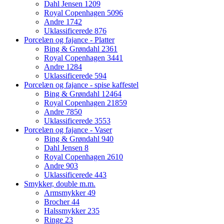
Dahl Jensen
1209
Royal Copenhagen
5096
Andre
1742
Uklassificerede
876
Porcelæn og fajance - Platter
Bing & Grøndahl
2361
Royal Copenhagen
3441
Andre
1284
Uklassificerede
594
Porcelæn og fajance - spise kaffestel
Bing & Grøndahl
12464
Royal Copenhagen
21859
Andre
7850
Uklassificerede
3553
Porcelæn og fajance - Vaser
Bing & Grøndahl
940
Dahl Jensen
8
Royal Copenhagen
2610
Andre
903
Uklassificerede
443
Smykker, double m.m.
Armsmykker
49
Brocher
44
Halssmykker
235
Ringe
23