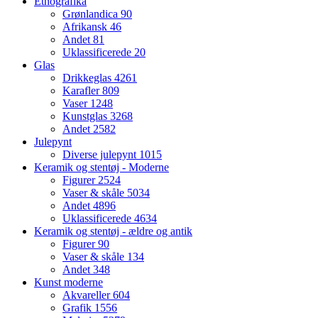
Etnografika
Grønlandica
90
Afrikansk
46
Andet
81
Uklassificerede
20
Glas
Drikkeglas
4261
Karafler
809
Vaser
1248
Kunstglas
3268
Andet
2582
Julepynt
Diverse julepynt
1015
Keramik og stentøj - Moderne
Figurer
2524
Vaser & skåle
5034
Andet
4896
Uklassificerede
4634
Keramik og stentøj - ældre og antik
Figurer
90
Vaser & skåle
134
Andet
348
Kunst moderne
Akvareller
604
Grafik
1556