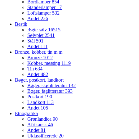
Bordlamper
854
Standerlamper
17
Loftslamper
532
Andet
226
Bestik
Ægte sølv
16515
Sølvplet
2541
Stål
591
Andet
111
Bronze, kobber, tin m.m.
Bronze
1012
Kobber, messing
1119
Tin
634
Andet
482
Bøger, postkort, landkort
Bøger, skønlitteratur
132
Bøger, faglitteratur
393
Postkort
190
Landkort
113
Andet
105
Etnografika
Grønlandica
90
Afrikansk
46
Andet
81
Uklassificerede
20