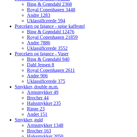
Bing & Grøndahl
2368
Royal Copenhagen
3448
Andre
1283
Uklassificerede
594
Porcelæn og fajance - spise kaffestel
Bing & Grøndahl
12476
Royal Copenhagen
21859
Andre
7886
Uklassificerede
3552
Porcelæn og fajance - Vaser
Bing & Grøndahl
940
Dahl Jensen
8
Royal Copenhagen
2611
Andre
906
Uklassificerede
375
Smykker, double m.m.
Armsmykker
49
Brocher
44
Halssmykker
235
Ringe
23
Andet
151
Smykker, guld
Armsmykker
1348
Brocher
163
Halssmykker
2050