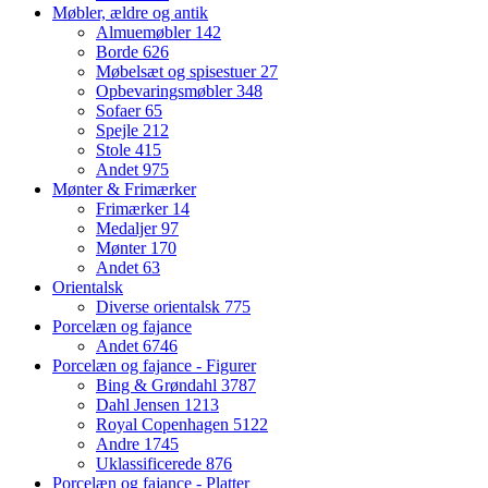
Møbler, ældre og antik
Almuemøbler
142
Borde
626
Møbelsæt og spisestuer
27
Opbevaringsmøbler
348
Sofaer
65
Spejle
212
Stole
415
Andet
975
Mønter & Frimærker
Frimærker
14
Medaljer
97
Mønter
170
Andet
63
Orientalsk
Diverse orientalsk
775
Porcelæn og fajance
Andet
6746
Porcelæn og fajance - Figurer
Bing & Grøndahl
3787
Dahl Jensen
1213
Royal Copenhagen
5122
Andre
1745
Uklassificerede
876
Porcelæn og fajance - Platter