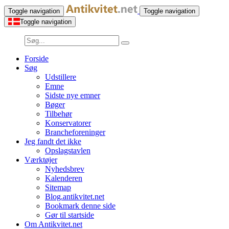
Toggle navigation
Toggle navigation
Toggle navigation
Forside
Søg
Udstillere
Emne
Sidste nye emner
Bøger
Tilbehør
Konservatorer
Brancheforeninger
Jeg fandt det ikke
Opslagstavlen
Værktøjer
Nyhedsbrev
Kalenderen
Sitemap
Blog.antikvitet.net
Bookmark denne side
Gør til startside
Om Antikvitet.net