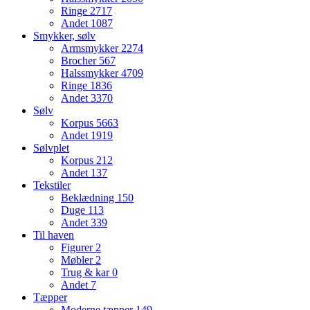
Ringe
2717
Andet
1087
Smykker, sølv
Armsmykker
2274
Brocher
567
Halssmykker
4709
Ringe
1836
Andet
3370
Sølv
Korpus
5663
Andet
1919
Sølvplet
Korpus
212
Andet
137
Tekstiler
Beklædning
150
Duge
113
Andet
339
Til haven
Figurer
2
Møbler
2
Trug & kar
0
Andet
7
Tæpper
Moderne tæpper
149