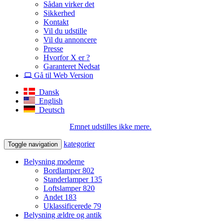
Sådan virker det
Sikkerhed
Kontakt
Vil du udstille
Vil du annoncere
Presse
Hvorfor X er ?
Garanteret Nedsat
Gå til Web Version
Dansk
English
Deutsch
Emnet udstilles ikke mere.
kategorier
Toggle navigation
Belysning moderne
Bordlamper
802
Standerlamper
135
Loftslamper
820
Andet
183
Uklassificerede
79
Belysning ældre og antik