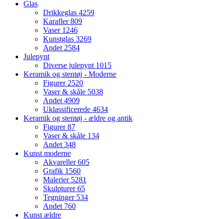
Glas
Drikkeglas
4259
Karafler
809
Vaser
1246
Kunstglas
3269
Andet
2584
Julepynt
Diverse julepynt
1015
Keramik og stentøj - Moderne
Figurer
2520
Vaser & skåle
5038
Andet
4909
Uklassificerede
4634
Keramik og stentøj - ældre og antik
Figurer
87
Vaser & skåle
134
Andet
348
Kunst moderne
Akvareller
605
Grafik
1560
Malerier
5281
Skulpturer
65
Tegninger
534
Andet
760
Kunst ældre