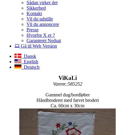
Sådan virker det
Sikkerhed
Kontakt
Vil du udstille
Vil du annoncere
Presse
Hvorfor X er ?
Garanteret Nedsat
Gå til Web Version
Dansk
English
Deutsch
ViKaLi
Varenr.:585252
Gammel dug/bordløber
Håndbroderet med farvet broderi
Ca. 60cm x 30cm