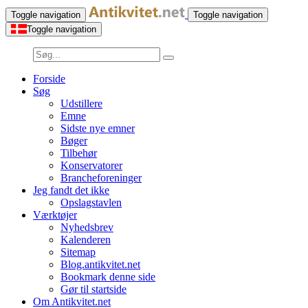
Toggle navigation
Toggle navigation
Toggle navigation
Forside
Søg
Udstillere
Emne
Sidste nye emner
Bøger
Tilbehør
Konservatorer
Brancheforeninger
Jeg fandt det ikke
Opslagstavlen
Værktøjer
Nyhedsbrev
Kalenderen
Sitemap
Blog.antikvitet.net
Bookmark denne side
Gør til startside
Om Antikvitet.net