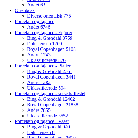
Andet
63
Orientalsk
Diverse orientalsk
775
Porcelæn og fajance
Andet
6746
Porcelæn og fajance - Figurer
Bing & Grøndahl
3759
Dahl Jensen
1209
Royal Copenhagen
5108
Andre
1743
Uklassificerede
876
Porcelæn og fajance - Platter
Bing & Grøndahl
2361
Royal Copenhagen
3441
Andre
1282
Uklassificerede
594
Porcelæn og fajance - spise kaffestel
Bing & Grøndahl
12462
Royal Copenhagen
21838
Andre
7855
Uklassificerede
3552
Porcelæn og fajance - Vaser
Bing & Grøndahl
940
Dahl Jensen
8
Royal Copenhagen
2610