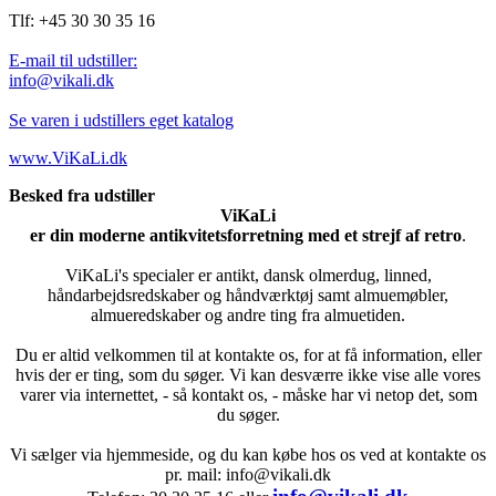
Tlf: +45 30 30 35 16
E-mail til udstiller:
info@vikali.dk
Se varen i udstillers eget katalog
www.ViKaLi.dk
Besked fra udstiller
ViKaLi
er din moderne antikvitetsforretning med et strejf af retro
.
ViKaLi's specialer er antikt, dansk olmerdug, linned,
håndarbejdsredskaber og håndværktøj samt almuemøbler,
almueredskaber og andre ting fra almuetiden.
Du er altid velkommen til at kontakte os, for at få information, eller
hvis der er ting, som du søger. Vi kan desværre ikke vise alle vores
varer via internettet, - så kontakt os, - måske har vi netop det, som
du søger.
Vi sælger via hjemmeside, og du kan købe hos os ved at kontakte os
pr. mail: info@vikali.dk