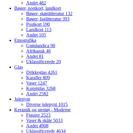
Andet
482
Bøger, postkort, landkort
Bøger, skønlitteratur
132
Bøger, faglitteratur
393
Postkort
190
Landkort
113
Andet
105
Etnografika
Grønlandica
90
Afrikansk
46
Andet
81
Uklassificerede
20
Glas
Drikkeglas
4261
Karafler
809
Vaser
1247
Kunstglas
3268
Andet
2582
Julepynt
Diverse julepynt
1015
Keramik og stentøj - Moderne
Figurer
2523
Vaser & skåle
5033
Andet
4908
Uklassificerede
4634