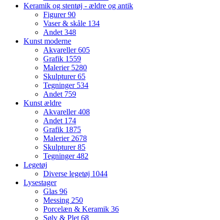
Keramik og stentøj - ældre og antik
Figurer
90
Vaser & skåle
134
Andet
348
Kunst moderne
Akvareller
605
Grafik
1559
Malerier
5280
Skulpturer
65
Tegninger
534
Andet
759
Kunst ældre
Akvareller
408
Andet
174
Grafik
1875
Malerier
2678
Skulpturer
85
Tegninger
482
Legetøj
Diverse legetøj
1044
Lysestager
Glas
96
Messing
250
Porcelæn & Keramik
36
Sølv & Plet
68