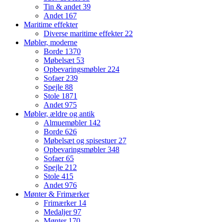
Tin & andet
39
Andet
167
Maritime effekter
Diverse maritime effekter
22
Møbler, moderne
Borde
1370
Møbelsæt
53
Opbevaringsmøbler
224
Sofaer
239
Spejle
88
Stole
1871
Andet
975
Møbler, ældre og antik
Almuemøbler
142
Borde
626
Møbelsæt og spisestuer
27
Opbevaringsmøbler
348
Sofaer
65
Spejle
212
Stole
415
Andet
976
Mønter & Frimærker
Frimærker
14
Medaljer
97
Mønter
170