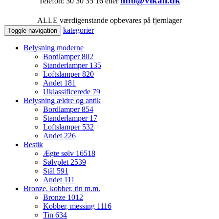
info@vikali.dk
Telefon: 30 30 35 16 eller
ALLE værdigenstande opbevares på fjernlager
kategorier
Toggle navigation
Belysning moderne
Bordlamper
802
Standerlamper
135
Loftslamper
820
Andet
181
Uklassificerede
79
Belysning ældre og antik
Bordlamper
854
Standerlamper
17
Loftslamper
532
Andet
226
Bestik
Ægte sølv
16518
Sølvplet
2539
Stål
591
Andet
111
Bronze, kobber, tin m.m.
Bronze
1012
Kobber, messing
1116
Tin
634