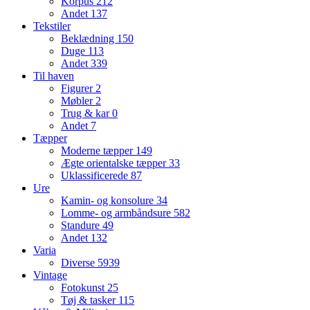
Korpus
212
Andet
137
Tekstiler
Beklædning
150
Duge
113
Andet
339
Til haven
Figurer
2
Møbler
2
Trug & kar
0
Andet
7
Tæpper
Moderne tæpper
149
Ægte orientalske tæpper
33
Uklassificerede
87
Ure
Kamin- og konsolure
34
Lomme- og armbåndsure
582
Standure
49
Andet
132
Varia
Diverse
5939
Vintage
Fotokunst
25
Tøj & tasker
115