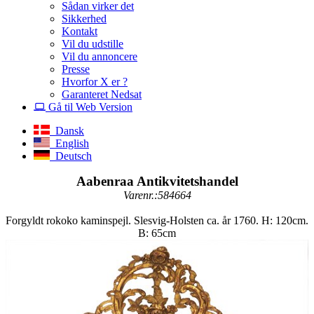
Sådan virker det
Sikkerhed
Kontakt
Vil du udstille
Vil du annoncere
Presse
Hvorfor X er ?
Garanteret Nedsat
Gå til Web Version
Dansk
English
Deutsch
Aabenraa Antikvitetshandel
Varenr.:584664
Forgyldt rokoko kaminspejl. Slesvig-Holsten ca. år 1760. H: 120cm.
B: 65cm