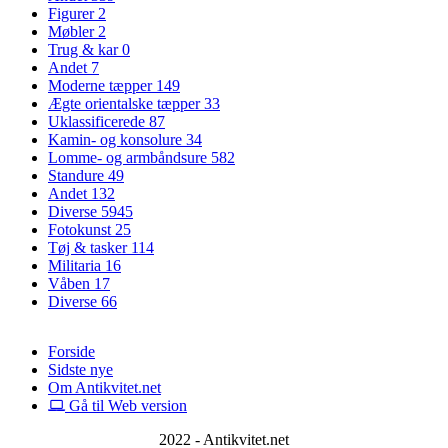
Figurer
2
Møbler
2
Trug & kar
0
Andet
7
Moderne tæpper
149
Ægte orientalske tæpper
33
Uklassificerede
87
Kamin- og konsolure
34
Lomme- og armbåndsure
582
Standure
49
Andet
132
Diverse
5945
Fotokunst
25
Tøj & tasker
114
Militaria
16
Våben
17
Diverse
66
Forside
Sidste nye
Om Antikvitet.net
Gå til Web version
2022 - Antikvitet.net