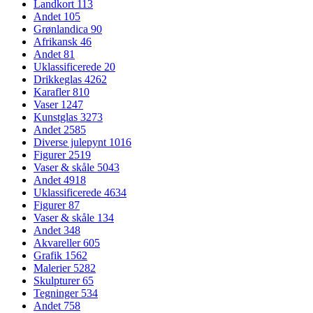
Landkort
113
Andet
105
Grønlandica
90
Afrikansk
46
Andet
81
Uklassificerede
20
Drikkeglas
4262
Karafler
810
Vaser
1247
Kunstglas
3273
Andet
2585
Diverse julepynt
1016
Figurer
2519
Vaser & skåle
5043
Andet
4918
Uklassificerede
4634
Figurer
87
Vaser & skåle
134
Andet
348
Akvareller
605
Grafik
1562
Malerier
5282
Skulpturer
65
Tegninger
534
Andet
758