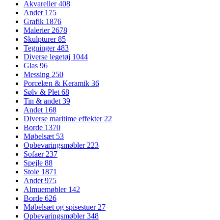
Akvareller
408
Andet
175
Grafik
1876
Malerier
2678
Skulpturer
85
Tegninger
483
Diverse legetøj
1044
Glas
96
Messing
250
Porcelæn & Keramik
36
Sølv & Plet
68
Tin & andet
39
Andet
168
Diverse maritime effekter
22
Borde
1370
Møbelsæt
53
Opbevaringsmøbler
223
Sofaer
237
Spejle
88
Stole
1871
Andet
975
Almuemøbler
142
Borde
626
Møbelsæt og spisestuer
27
Opbevaringsmøbler
348