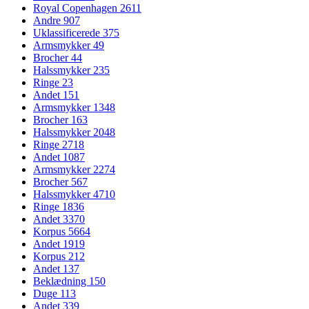
Royal Copenhagen
2611
Andre
907
Uklassificerede
375
Armsmykker
49
Brocher
44
Halssmykker
235
Ringe
23
Andet
151
Armsmykker
1348
Brocher
163
Halssmykker
2048
Ringe
2718
Andet
1087
Armsmykker
2274
Brocher
567
Halssmykker
4710
Ringe
1836
Andet
3370
Korpus
5664
Andet
1919
Korpus
212
Andet
137
Beklædning
150
Duge
113
Andet
339