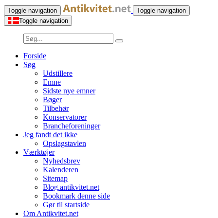
Toggle navigation
Toggle navigation
Toggle navigation
Forside
Søg
Udstillere
Emne
Sidste nye emner
Bøger
Tilbehør
Konservatorer
Brancheforeninger
Jeg fandt det ikke
Opslagstavlen
Værktøjer
Nyhedsbrev
Kalenderen
Sitemap
Blog.antikvitet.net
Bookmark denne side
Gør til startside
Om Antikvitet.net