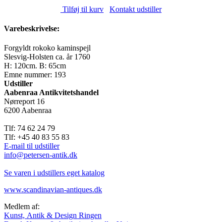
Tilføj til kurv
Kontakt udstiller
Varebeskrivelse:
Forgyldt rokoko kaminspejl
Slesvig-Holsten ca. år 1760
H: 120cm. B: 65cm
Emne nummer: 193
Udstiller
Aabenraa Antikvitetshandel
Nørreport 16
6200 Aabenraa
Tlf: 74 62 24 79
Tlf: +45 40 83 55 83
E-mail til udstiller
info@petersen-antik.dk
Se varen i udstillers eget katalog
www.scandinavian-antiques.dk
Medlem af:
Kunst, Antik & Design Ringen