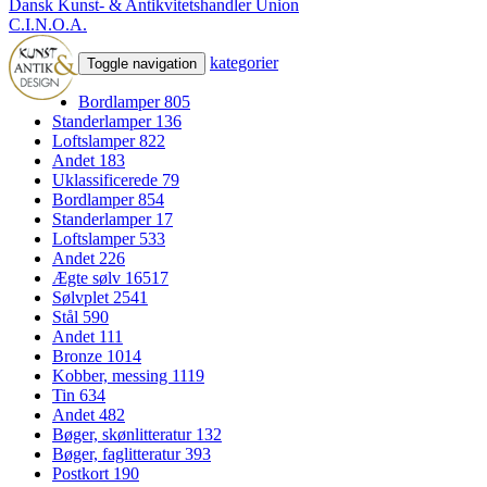
Dansk Kunst- & Antikvitetshandler Union
C.I.N.O.A.
kategorier
Toggle navigation
Bordlamper
805
Standerlamper
136
Loftslamper
822
Andet
183
Uklassificerede
79
Bordlamper
854
Standerlamper
17
Loftslamper
533
Andet
226
Ægte sølv
16517
Sølvplet
2541
Stål
590
Andet
111
Bronze
1014
Kobber, messing
1119
Tin
634
Andet
482
Bøger, skønlitteratur
132
Bøger, faglitteratur
393
Postkort
190