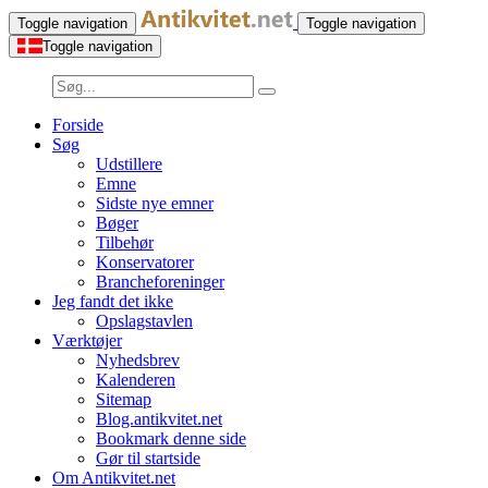
Toggle navigation
Toggle navigation
Toggle navigation
Forside
Søg
Udstillere
Emne
Sidste nye emner
Bøger
Tilbehør
Konservatorer
Brancheforeninger
Jeg fandt det ikke
Opslagstavlen
Værktøjer
Nyhedsbrev
Kalenderen
Sitemap
Blog.antikvitet.net
Bookmark denne side
Gør til startside
Om Antikvitet.net