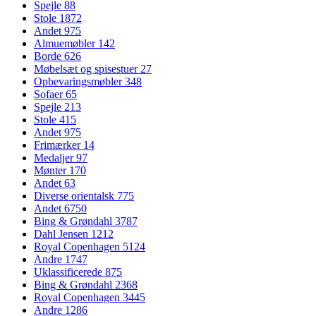
Spejle
88
Stole
1872
Andet
975
Almuemøbler
142
Borde
626
Møbelsæt og spisestuer
27
Opbevaringsmøbler
348
Sofaer
65
Spejle
213
Stole
415
Andet
975
Frimærker
14
Medaljer
97
Mønter
170
Andet
63
Diverse orientalsk
775
Andet
6750
Bing & Grøndahl
3787
Dahl Jensen
1212
Royal Copenhagen
5124
Andre
1747
Uklassificerede
875
Bing & Grøndahl
2368
Royal Copenhagen
3445
Andre
1286