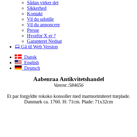
Sådan virker det
Sikkerhed
Kontakt
Vil du udstille
Vil du annoncere
Presse
Hvorfor X er ?
Garanteret Nedsat
Gå til Web Version
Dansk
English
Deutsch
Aabenraa Antikvitetshandel
Varenr.:584656
Et par forgyldte rokoko konsoller med marmorimiteret træplade.
Danmark ca. 1760. H: 71cm. Plade: 71x32cm