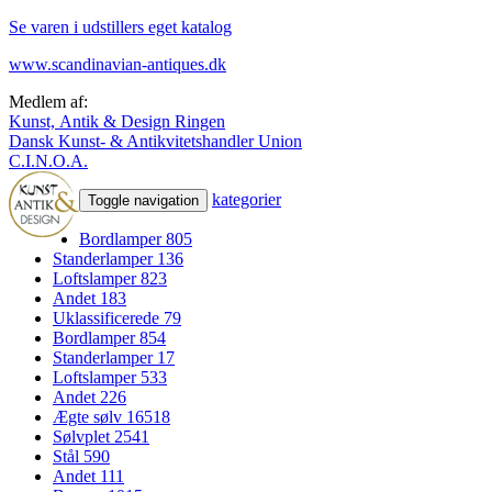
Se varen i udstillers eget katalog
www.scandinavian-antiques.dk
Medlem af:
Kunst, Antik & Design Ringen
Dansk Kunst- & Antikvitetshandler Union
C.I.N.O.A.
kategorier
Toggle navigation
Bordlamper
805
Standerlamper
136
Loftslamper
823
Andet
183
Uklassificerede
79
Bordlamper
854
Standerlamper
17
Loftslamper
533
Andet
226
Ægte sølv
16518
Sølvplet
2541
Stål
590
Andet
111