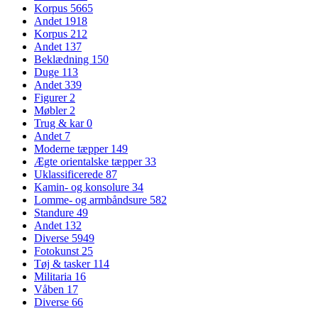
Korpus
5665
Andet
1918
Korpus
212
Andet
137
Beklædning
150
Duge
113
Andet
339
Figurer
2
Møbler
2
Trug & kar
0
Andet
7
Moderne tæpper
149
Ægte orientalske tæpper
33
Uklassificerede
87
Kamin- og konsolure
34
Lomme- og armbåndsure
582
Standure
49
Andet
132
Diverse
5949
Fotokunst
25
Tøj & tasker
114
Militaria
16
Våben
17
Diverse
66