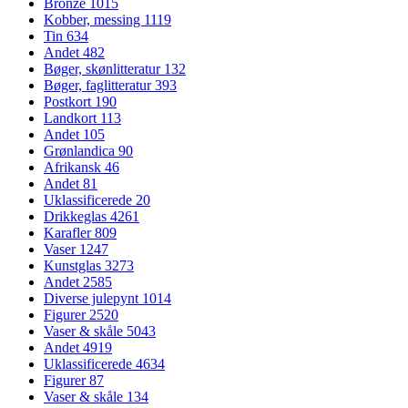
Bronze
1015
Kobber, messing
1119
Tin
634
Andet
482
Bøger, skønlitteratur
132
Bøger, faglitteratur
393
Postkort
190
Landkort
113
Andet
105
Grønlandica
90
Afrikansk
46
Andet
81
Uklassificerede
20
Drikkeglas
4261
Karafler
809
Vaser
1247
Kunstglas
3273
Andet
2585
Diverse julepynt
1014
Figurer
2520
Vaser & skåle
5043
Andet
4919
Uklassificerede
4634
Figurer
87
Vaser & skåle
134