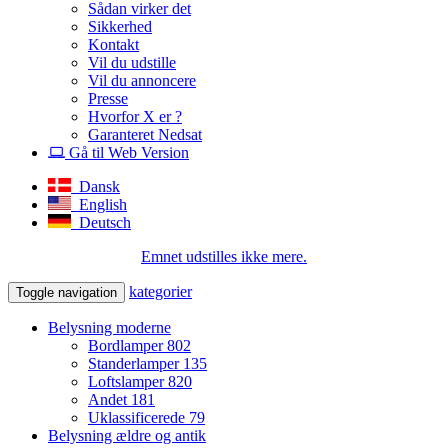
Sådan virker det
Sikkerhed
Kontakt
Vil du udstille
Vil du annoncere
Presse
Hvorfor X er ?
Garanteret Nedsat
Gå til Web Version
Dansk
English
Deutsch
Emnet udstilles ikke mere.
kategorier
Toggle navigation
Belysning moderne
Bordlamper
802
Standerlamper
135
Loftslamper
820
Andet
181
Uklassificerede
79
Belysning ældre og antik