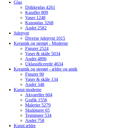
Glas
Drikkeglas
4261
Karafler
809
Vaser
1248
Kunstglas
3268
Andet
2582
Julepynt
Diverse julepynt
1015
Keramik og stentøj - Moderne
Figurer
2524
Vaser & skåle
5034
Andet
4896
Uklassificerede
4634
Keramik og stentøj - ældre og antik
Figurer
90
Vaser & skåle
134
Andet
348
Kunst moderne
Akvareller
604
Grafik
1556
Malerier
5279
Skulpturer
65
Tegninger
534
Andet
758
Kunst ældre