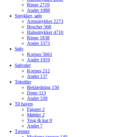
Ringe
2719
Andet
1088
Smykker, sølv
Armsmykker
2273
Brocher
568
Halssmykker
4710
Ringe
1838
Andet
3373
Sølv
Korpus
5661
Andet
1919
Sølvplet
Korpus
212
Andet
137
Tekstiler
Beklædning
150
Duge
113
Andet
339
Til haven
Figurer
2
Møbler
2
Trug & kar
0
Andet
7
Tæpper
Moderne tæpper
149