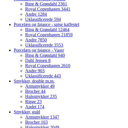
Bing & Grøndahl
2361
Royal Copenhagen
3441
Andre
1284
Uklassificerede
594
Porcelæn og fajance - spise kaffestel
Bing & Grøndahl
12464
Royal Copenhagen
21859
Andre
7850
Uklassificerede
3553
Porcelæn og fajance - Vaser
Bing & Grøndahl
940
Dahl Jensen
8
Royal Copenhagen
2610
Andre
903
Uklassificerede
443
Smykker, double m.m.
Armsmykker
49
Brocher
44
Halssmykker
235
Ringe
23
Andet
174
Smykker, guld
Armsmykker
1347
Brocher
163
Halssmykker
2049