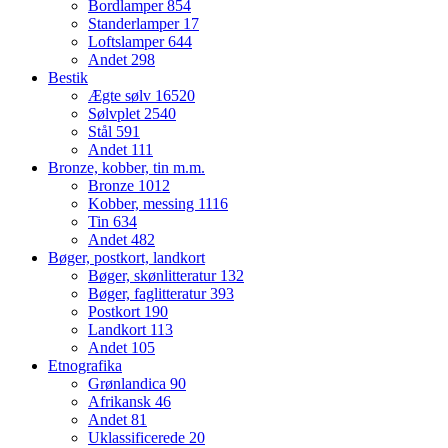
Bordlamper
854
Standerlamper
17
Loftslamper
644
Andet
298
Bestik
Ægte sølv
16520
Sølvplet
2540
Stål
591
Andet
111
Bronze, kobber, tin m.m.
Bronze
1012
Kobber, messing
1116
Tin
634
Andet
482
Bøger, postkort, landkort
Bøger, skønlitteratur
132
Bøger, faglitteratur
393
Postkort
190
Landkort
113
Andet
105
Etnografika
Grønlandica
90
Afrikansk
46
Andet
81
Uklassificerede
20