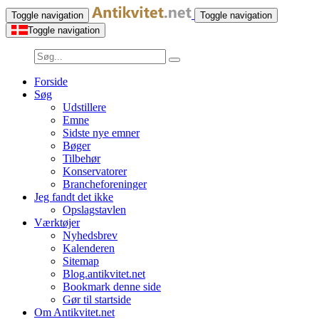
Toggle navigation
Toggle navigation
Toggle navigation
Forside
Søg
Udstillere
Emne
Sidste nye emner
Bøger
Tilbehør
Konservatorer
Brancheforeninger
Jeg fandt det ikke
Opslagstavlen
Værktøjer
Nyhedsbrev
Kalenderen
Sitemap
Blog.antikvitet.net
Bookmark denne side
Gør til startside
Om Antikvitet.net