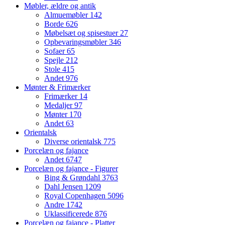
Møbler, ældre og antik
Almuemøbler
142
Borde
626
Møbelsæt og spisestuer
27
Opbevaringsmøbler
346
Sofaer
65
Spejle
212
Stole
415
Andet
976
Mønter & Frimærker
Frimærker
14
Medaljer
97
Mønter
170
Andet
63
Orientalsk
Diverse orientalsk
775
Porcelæn og fajance
Andet
6747
Porcelæn og fajance - Figurer
Bing & Grøndahl
3763
Dahl Jensen
1209
Royal Copenhagen
5096
Andre
1742
Uklassificerede
876
Porcelæn og fajance - Platter