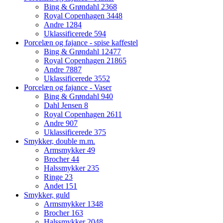
Bing & Grøndahl
2368
Royal Copenhagen
3448
Andre
1284
Uklassificerede
594
Porcelæn og fajance - spise kaffestel
Bing & Grøndahl
12477
Royal Copenhagen
21865
Andre
7887
Uklassificerede
3552
Porcelæn og fajance - Vaser
Bing & Grøndahl
940
Dahl Jensen
8
Royal Copenhagen
2611
Andre
907
Uklassificerede
375
Smykker, double m.m.
Armsmykker
49
Brocher
44
Halssmykker
235
Ringe
23
Andet
151
Smykker, guld
Armsmykker
1348
Brocher
163
Halssmykker
2048