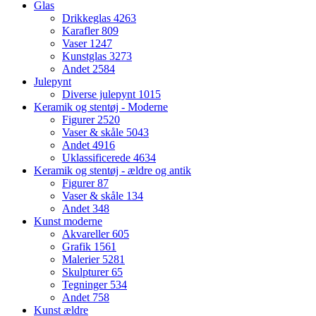
Glas
Drikkeglas
4263
Karafler
809
Vaser
1247
Kunstglas
3273
Andet
2584
Julepynt
Diverse julepynt
1015
Keramik og stentøj - Moderne
Figurer
2520
Vaser & skåle
5043
Andet
4916
Uklassificerede
4634
Keramik og stentøj - ældre og antik
Figurer
87
Vaser & skåle
134
Andet
348
Kunst moderne
Akvareller
605
Grafik
1561
Malerier
5281
Skulpturer
65
Tegninger
534
Andet
758
Kunst ældre