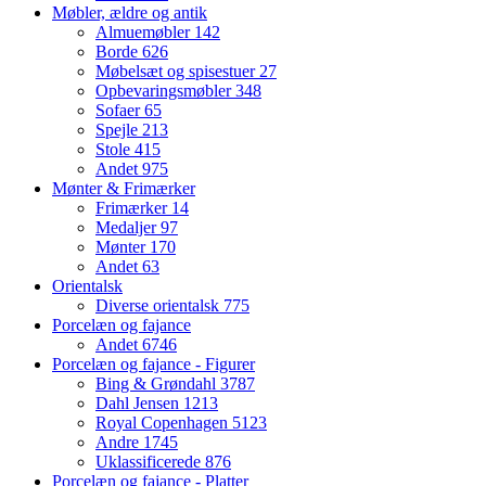
Møbler, ældre og antik
Almuemøbler
142
Borde
626
Møbelsæt og spisestuer
27
Opbevaringsmøbler
348
Sofaer
65
Spejle
213
Stole
415
Andet
975
Mønter & Frimærker
Frimærker
14
Medaljer
97
Mønter
170
Andet
63
Orientalsk
Diverse orientalsk
775
Porcelæn og fajance
Andet
6746
Porcelæn og fajance - Figurer
Bing & Grøndahl
3787
Dahl Jensen
1213
Royal Copenhagen
5123
Andre
1745
Uklassificerede
876
Porcelæn og fajance - Platter