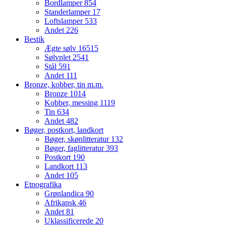
Bordlamper
854
Standerlamper
17
Loftslamper
533
Andet
226
Bestik
Ægte sølv
16515
Sølvplet
2541
Stål
591
Andet
111
Bronze, kobber, tin m.m.
Bronze
1014
Kobber, messing
1119
Tin
634
Andet
482
Bøger, postkort, landkort
Bøger, skønlitteratur
132
Bøger, faglitteratur
393
Postkort
190
Landkort
113
Andet
105
Etnografika
Grønlandica
90
Afrikansk
46
Andet
81
Uklassificerede
20