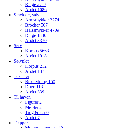
Ringe
2717
Andet
1086
Smykker, sølv
Armsmykker
2274
Brocher
567
Halssmykker
4709
Ringe
1836
Andet
3370
Sølv
Korpus
5663
Andet
1918
Sølvplet
Korpus
212
Andet
137
Tekstiler
Beklædning
150
Duge
113
Andet
339
Til haven
Figurer
2
Møbler
2
Trug & kar
0
Andet
7
Tæpper
Moderne tæpper
149