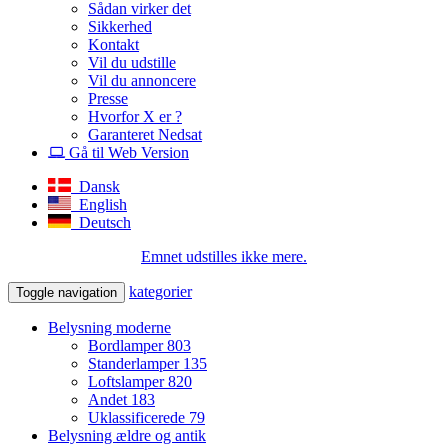
Sådan virker det
Sikkerhed
Kontakt
Vil du udstille
Vil du annoncere
Presse
Hvorfor X er ?
Garanteret Nedsat
Gå til Web Version
Dansk
English
Deutsch
Emnet udstilles ikke mere.
kategorier
Toggle navigation
Belysning moderne
Bordlamper
803
Standerlamper
135
Loftslamper
820
Andet
183
Uklassificerede
79
Belysning ældre og antik