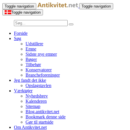
Toggle navigation
Toggle navigation
Toggle navigation
Forside
Søg
Udstillere
Emne
Sidste nye emner
Bøger
Tilbehør
Konservatorer
Brancheforeninger
Jeg fandt det ikke
Opslagstavlen
Værktøjer
Nyhedsbrev
Kalenderen
Sitemap
Blog.antikvitet.net
Bookmark denne side
Gør til startside
Om Antikvitet.net