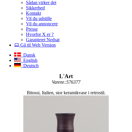
Sådan virker det
Sikkerhed
Kontakt
Vil du udstille
Vil du annoncere
Presse
Hvorfor X er ?
Garanteret Nedsat
Gå til Web Version
Dansk
English
Deutsch
L'Art
Varenr.:576377
Bitossi, Italien, stor keramikvase i retrostil.