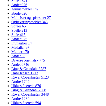
Stole
1871
Andet
976
Almuemøbler
142
Borde
626
Møbelsæt og spisestuer
27
Opbevaringsmøbler
348
Sofaer
65
Spejle
213
Stole
415
Andet
975
Frimærker
14
Medaljer
97
Mønter
170
Andet
63
Diverse orientalsk
775
Andet
6746
Bing & Grøndahl
3787
Dahl Jensen
1213
Royal Copenhagen
5123
Andre
1745
Uklassificerede
876
Bing & Grøndahl
2368
Royal Copenhagen
3448
Andre
1284
Uklassificerede
594