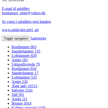
E-mail til udstiller:
kristiansen_peter@yahoo.dk
Se varen i udstillers eget katalog
www.antikvitet.net/l_art
kategorier
Toggle navigation
Bordlamper
803
Standerlamper
135
Loftslamper
820
Andet
183
Uklassificerede
79
Bordlamper
854
Standerlamper
17
Loftslamper
533
Andet
226
Ægte sølv
16515
Sølvplet
2541
Stål
591
Andet
111
Bronze
1014
Kobber, messing
1119