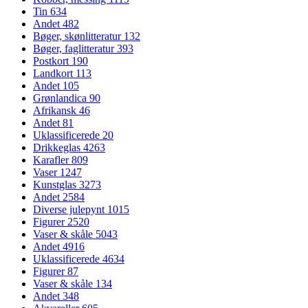
Tin
634
Andet
482
Bøger, skønlitteratur
132
Bøger, faglitteratur
393
Postkort
190
Landkort
113
Andet
105
Grønlandica
90
Afrikansk
46
Andet
81
Uklassificerede
20
Drikkeglas
4263
Karafler
809
Vaser
1247
Kunstglas
3273
Andet
2584
Diverse julepynt
1015
Figurer
2520
Vaser & skåle
5043
Andet
4916
Uklassificerede
4634
Figurer
87
Vaser & skåle
134
Andet
348