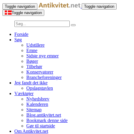
Toggle navigation
Toggle navigation
Toggle navigation
Forside
Søg
Udstillere
Emne
Sidste nye emner
Bøger
Tilbehør
Konservatorer
Brancheforeninger
Jeg fandt det ikke
Opslagstavlen
Værktøjer
Nyhedsbrev
Kalenderen
Sitemap
Blog.antikvitet.net
Bookmark denne side
Gør til startside
Om Antikvitet.net