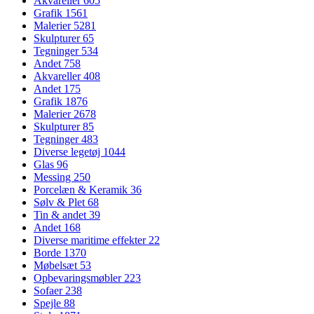
Akvareller
605
Grafik
1561
Malerier
5281
Skulpturer
65
Tegninger
534
Andet
758
Akvareller
408
Andet
175
Grafik
1876
Malerier
2678
Skulpturer
85
Tegninger
483
Diverse legetøj
1044
Glas
96
Messing
250
Porcelæn & Keramik
36
Sølv & Plet
68
Tin & andet
39
Andet
168
Diverse maritime effekter
22
Borde
1370
Møbelsæt
53
Opbevaringsmøbler
223
Sofaer
238
Spejle
88