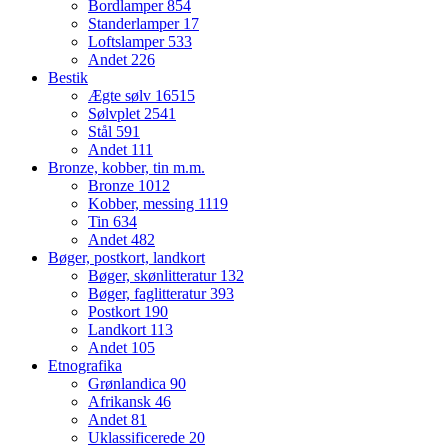
Bordlamper
854
Standerlamper
17
Loftslamper
533
Andet
226
Bestik
Ægte sølv
16515
Sølvplet
2541
Stål
591
Andet
111
Bronze, kobber, tin m.m.
Bronze
1012
Kobber, messing
1119
Tin
634
Andet
482
Bøger, postkort, landkort
Bøger, skønlitteratur
132
Bøger, faglitteratur
393
Postkort
190
Landkort
113
Andet
105
Etnografika
Grønlandica
90
Afrikansk
46
Andet
81
Uklassificerede
20