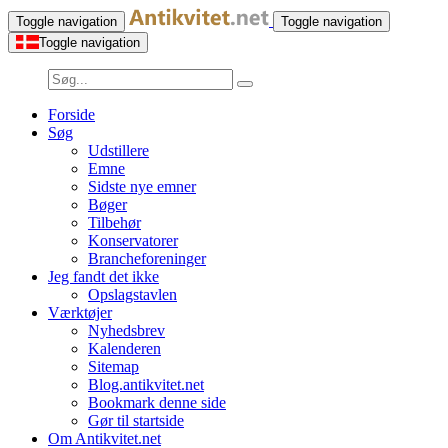
Toggle navigation
Toggle navigation
Toggle navigation
Forside
Søg
Udstillere
Emne
Sidste nye emner
Bøger
Tilbehør
Konservatorer
Brancheforeninger
Jeg fandt det ikke
Opslagstavlen
Værktøjer
Nyhedsbrev
Kalenderen
Sitemap
Blog.antikvitet.net
Bookmark denne side
Gør til startside
Om Antikvitet.net