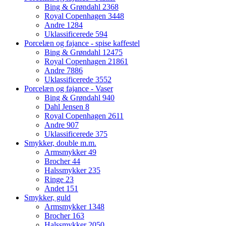
Bing & Grøndahl
2368
Royal Copenhagen
3448
Andre
1284
Uklassificerede
594
Porcelæn og fajance - spise kaffestel
Bing & Grøndahl
12475
Royal Copenhagen
21861
Andre
7886
Uklassificerede
3552
Porcelæn og fajance - Vaser
Bing & Grøndahl
940
Dahl Jensen
8
Royal Copenhagen
2611
Andre
907
Uklassificerede
375
Smykker, double m.m.
Armsmykker
49
Brocher
44
Halssmykker
235
Ringe
23
Andet
151
Smykker, guld
Armsmykker
1348
Brocher
163
Halssmykker
2050