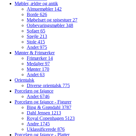
Møbler, ældre og antik
Almuemøbler
142
Borde
626
Møbelsæt og spisestuer
27
Opbevaringsmøbler
348
Sofaer
65
Spejle
213
Stole
415
Andet
975
Mønter & Frimærker
Frimærker
14
Medaljer
97
Mønter
170
Andet
63
Orientalsk
Diverse orientalsk
775
Porcelæn og fajance
Andet
6746
Porcelæn og fajance - Figurer
Bing & Grøndahl
3787
Dahl Jensen
1213
Royal Copenhagen
5123
Andre
1745
Uklassificerede
876
Porcelæn og fajance - Platter