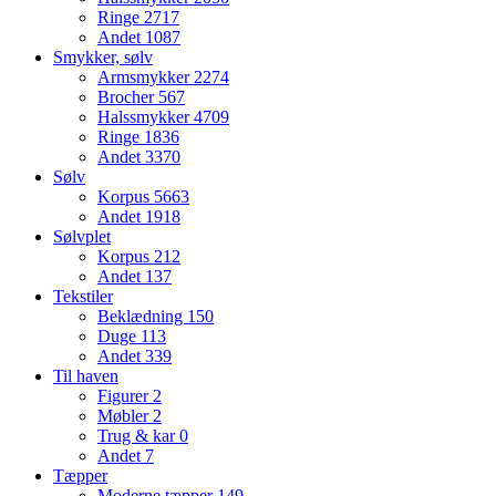
Ringe
2717
Andet
1087
Smykker, sølv
Armsmykker
2274
Brocher
567
Halssmykker
4709
Ringe
1836
Andet
3370
Sølv
Korpus
5663
Andet
1918
Sølvplet
Korpus
212
Andet
137
Tekstiler
Beklædning
150
Duge
113
Andet
339
Til haven
Figurer
2
Møbler
2
Trug & kar
0
Andet
7
Tæpper
Moderne tæpper
149