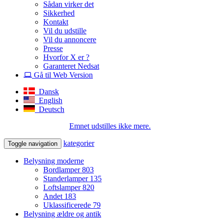
Sådan virker det
Sikkerhed
Kontakt
Vil du udstille
Vil du annoncere
Presse
Hvorfor X er ?
Garanteret Nedsat
Gå til Web Version
Dansk
English
Deutsch
Emnet udstilles ikke mere.
kategorier
Toggle navigation
Belysning moderne
Bordlamper
803
Standerlamper
135
Loftslamper
820
Andet
183
Uklassificerede
79
Belysning ældre og antik