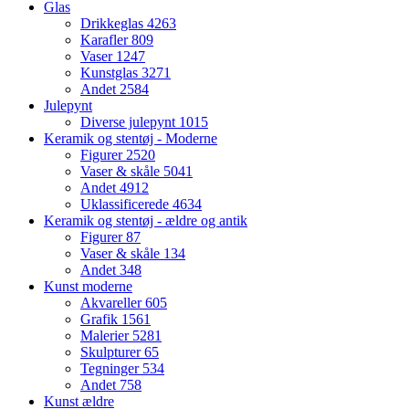
Glas
Drikkeglas
4263
Karafler
809
Vaser
1247
Kunstglas
3271
Andet
2584
Julepynt
Diverse julepynt
1015
Keramik og stentøj - Moderne
Figurer
2520
Vaser & skåle
5041
Andet
4912
Uklassificerede
4634
Keramik og stentøj - ældre og antik
Figurer
87
Vaser & skåle
134
Andet
348
Kunst moderne
Akvareller
605
Grafik
1561
Malerier
5281
Skulpturer
65
Tegninger
534
Andet
758
Kunst ældre