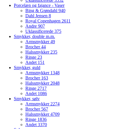
Uklassificerede
3552
Porcelæn og fajance - Vaser
Bing & Grøndahl
940
Dahl Jensen
8
Royal Copenhagen
2611
Andre
907
Uklassificerede
375
Smykker, double m.m.
Armsmykker
49
Brocher
44
Halssmykker
235
Ringe
23
Andet
151
Smykker, guld
Armsmykker
1348
Brocher
163
Halssmykker
2048
Ringe
2717
Andet
1086
Smykker, sølv
Armsmykker
2274
Brocher
567
Halssmykker
4709
Ringe
1836
Andet
3370