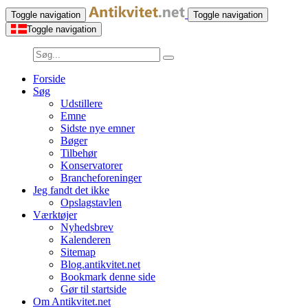
Toggle navigation
Toggle navigation
Toggle navigation
Forside
Søg
Udstillere
Emne
Sidste nye emner
Bøger
Tilbehør
Konservatorer
Brancheforeninger
Jeg fandt det ikke
Opslagstavlen
Værktøjer
Nyhedsbrev
Kalenderen
Sitemap
Blog.antikvitet.net
Bookmark denne side
Gør til startside
Om Antikvitet.net