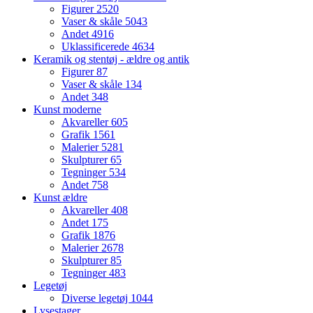
Figurer
2520
Vaser & skåle
5043
Andet
4916
Uklassificerede
4634
Keramik og stentøj - ældre og antik
Figurer
87
Vaser & skåle
134
Andet
348
Kunst moderne
Akvareller
605
Grafik
1561
Malerier
5281
Skulpturer
65
Tegninger
534
Andet
758
Kunst ældre
Akvareller
408
Andet
175
Grafik
1876
Malerier
2678
Skulpturer
85
Tegninger
483
Legetøj
Diverse legetøj
1044
Lysestager