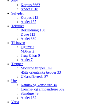
Sølv
Korpus
5663
Andet
1918
Sølvplet
Korpus
212
Andet
137
Tekstiler
Beklædning
150
Duge
113
Andet
339
Til haven
Figurer
2
Møbler
2
Trug & kar
0
Andet
7
Tæpper
Moderne tæpper
149
Ægte orientalske tæpper
33
Uklassificerede
87
Ure
Kamin- og konsolure
34
Lomme- og armbåndsure
582
Standure
49
Andet
132
Varia