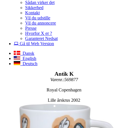
Sådan virker det
Sikkerhed
Kontakt
Vil du udstille
Vil du annoncere
Presse
Hvorfor X er ?
Garanteret Nedsat
Gå til Web Version
Dansk
English
Deutsch
Antik K
Varenr.:569877
Royal Copenhagen
Lille årskrus 2002