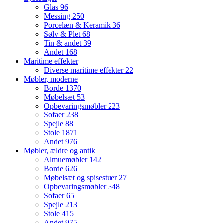
Glas
96
Messing
250
Porcelæn & Keramik
36
Sølv & Plet
68
Tin & andet
39
Andet
168
Maritime effekter
Diverse maritime effekter
22
Møbler, moderne
Borde
1370
Møbelsæt
53
Opbevaringsmøbler
223
Sofaer
238
Spejle
88
Stole
1871
Andet
976
Møbler, ældre og antik
Almuemøbler
142
Borde
626
Møbelsæt og spisestuer
27
Opbevaringsmøbler
348
Sofaer
65
Spejle
213
Stole
415
Andet
975