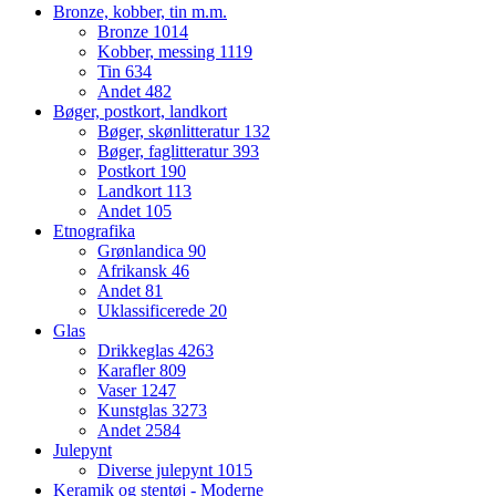
Bronze, kobber, tin m.m.
Bronze
1014
Kobber, messing
1119
Tin
634
Andet
482
Bøger, postkort, landkort
Bøger, skønlitteratur
132
Bøger, faglitteratur
393
Postkort
190
Landkort
113
Andet
105
Etnografika
Grønlandica
90
Afrikansk
46
Andet
81
Uklassificerede
20
Glas
Drikkeglas
4263
Karafler
809
Vaser
1247
Kunstglas
3273
Andet
2584
Julepynt
Diverse julepynt
1015
Keramik og stentøj - Moderne