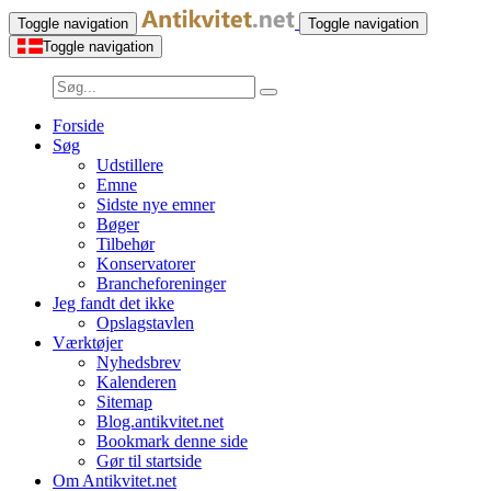
Toggle navigation
Toggle navigation
Toggle navigation
Forside
Søg
Udstillere
Emne
Sidste nye emner
Bøger
Tilbehør
Konservatorer
Brancheforeninger
Jeg fandt det ikke
Opslagstavlen
Værktøjer
Nyhedsbrev
Kalenderen
Sitemap
Blog.antikvitet.net
Bookmark denne side
Gør til startside
Om Antikvitet.net