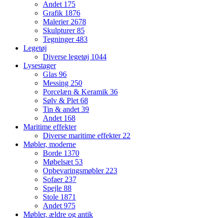
Andet
175
Grafik
1876
Malerier
2678
Skulpturer
85
Tegninger
483
Legetøj
Diverse legetøj
1044
Lysestager
Glas
96
Messing
250
Porcelæn & Keramik
36
Sølv & Plet
68
Tin & andet
39
Andet
168
Maritime effekter
Diverse maritime effekter
22
Møbler, moderne
Borde
1370
Møbelsæt
53
Opbevaringsmøbler
223
Sofaer
237
Spejle
88
Stole
1871
Andet
975
Møbler, ældre og antik