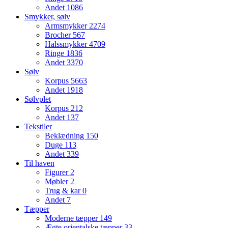
Andet
1086
Smykker, sølv
Armsmykker
2274
Brocher
567
Halssmykker
4709
Ringe
1836
Andet
3370
Sølv
Korpus
5663
Andet
1918
Sølvplet
Korpus
212
Andet
137
Tekstiler
Beklædning
150
Duge
113
Andet
339
Til haven
Figurer
2
Møbler
2
Trug & kar
0
Andet
7
Tæpper
Moderne tæpper
149
Ægte orientalske tæpper
33