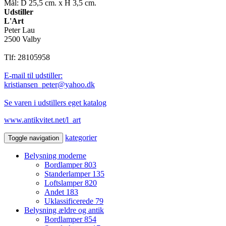
Mål: D 25,5 cm. x H 3,5 cm.
Udstiller
L'Art
Peter Lau
2500 Valby
Tlf: 28105958
E-mail til udstiller:
kristiansen_peter@yahoo.dk
Se varen i udstillers eget katalog
www.antikvitet.net/l_art
kategorier
Toggle navigation
Belysning moderne
Bordlamper
803
Standerlamper
135
Loftslamper
820
Andet
183
Uklassificerede
79
Belysning ældre og antik
Bordlamper
854