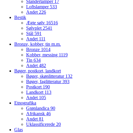
Standerlamper
17
Loftslamper
533
Andet
226
Bestik
Ægte sølv
16516
Sølvplet
2541
Stål
591
Andet
111
Bronze, kobber, tin m.m.
Bronze
1014
Kobber, messing
1119
Tin
634
Andet
482
Bøger, postkort, landkort
Bøger, skønlitteratur
132
Bøger, faglitteratur
393
Postkort
190
Landkort
113
Andet
105
Etnografika
Grønlandica
90
Afrikansk
46
Andet
81
Uklassificerede
20
Glas