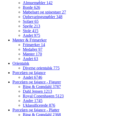
Almuemøbler
142
Borde
626
Møbelsæt og spisestuer
27
Opbevaringsmøbler
348
Sofaer
65
Spejle
213
Stole
415
Andet
975
Mønter & Frimærker
Frimærker
14
Medaljer
97
Mønter
170
Andet
63
Orientalsk
Diverse orientalsk
775
Porcelæn og fajance
Andet
6746
Porcelæn og fajance - Figurer
Bing & Grøndahl
3787
Dahl Jensen
1213
Royal Copenhagen
5123
Andre
1745
Uklassificerede
876
Porcelæn og fajance - Platter
Bing & Grøndahl
2368