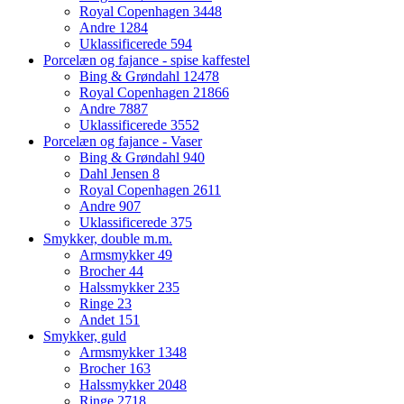
Royal Copenhagen
3448
Andre
1284
Uklassificerede
594
Porcelæn og fajance - spise kaffestel
Bing & Grøndahl
12478
Royal Copenhagen
21866
Andre
7887
Uklassificerede
3552
Porcelæn og fajance - Vaser
Bing & Grøndahl
940
Dahl Jensen
8
Royal Copenhagen
2611
Andre
907
Uklassificerede
375
Smykker, double m.m.
Armsmykker
49
Brocher
44
Halssmykker
235
Ringe
23
Andet
151
Smykker, guld
Armsmykker
1348
Brocher
163
Halssmykker
2048
Ringe
2718