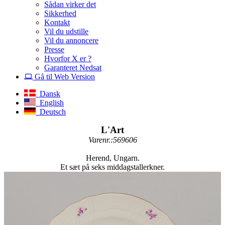
Sådan virker det
Sikkerhed
Kontakt
Vil du udstille
Vil du annoncere
Presse
Hvorfor X er ?
Garanteret Nedsat
Gå til Web Version
Dansk
English
Deutsch
L'Art
Varenr.:569606
Herend, Ungarn.
Et sæt på seks middagstallerkner.