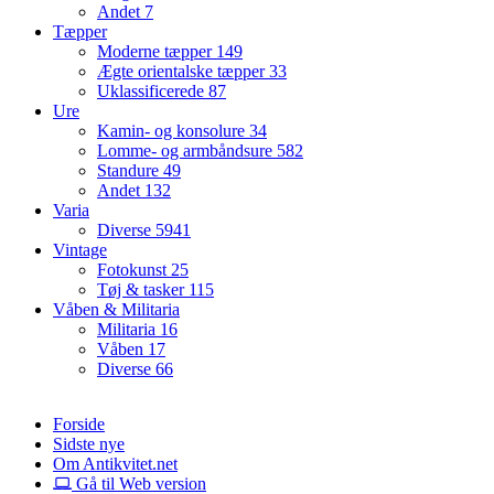
Andet
7
Tæpper
Moderne tæpper
149
Ægte orientalske tæpper
33
Uklassificerede
87
Ure
Kamin- og konsolure
34
Lomme- og armbåndsure
582
Standure
49
Andet
132
Varia
Diverse
5941
Vintage
Fotokunst
25
Tøj & tasker
115
Våben & Militaria
Militaria
16
Våben
17
Diverse
66
Forside
Sidste nye
Om Antikvitet.net
Gå til Web version