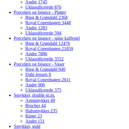
Andre
1745
Uklassificerede
876
Porcelæn og fajance - Platter
Bing & Grøndahl
2368
Royal Copenhagen
3448
Andre
1283
Uklassificerede
594
Porcelæn og fajance - spise kaffestel
Bing & Grøndahl
12476
Royal Copenhagen
21859
Andre
7886
Uklassificerede
3552
Porcelæn og fajance - Vaser
Bing & Grøndahl
940
Dahl Jensen
8
Royal Copenhagen
2611
Andre
906
Uklassificerede
375
Smykker, double m.m.
Armsmykker
49
Brocher
44
Halssmykker
235
Ringe
23
Andet
151
Smykker, guld