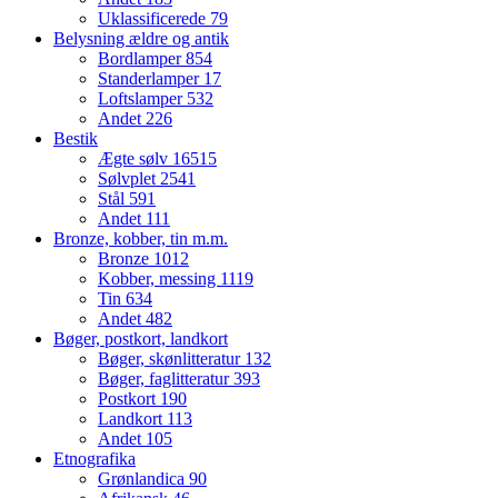
Uklassificerede
79
Belysning ældre og antik
Bordlamper
854
Standerlamper
17
Loftslamper
532
Andet
226
Bestik
Ægte sølv
16515
Sølvplet
2541
Stål
591
Andet
111
Bronze, kobber, tin m.m.
Bronze
1012
Kobber, messing
1119
Tin
634
Andet
482
Bøger, postkort, landkort
Bøger, skønlitteratur
132
Bøger, faglitteratur
393
Postkort
190
Landkort
113
Andet
105
Etnografika
Grønlandica
90