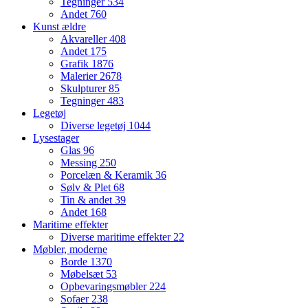
Tegninger
534
Andet
760
Kunst ældre
Akvareller
408
Andet
175
Grafik
1876
Malerier
2678
Skulpturer
85
Tegninger
483
Legetøj
Diverse legetøj
1044
Lysestager
Glas
96
Messing
250
Porcelæn & Keramik
36
Sølv & Plet
68
Tin & andet
39
Andet
168
Maritime effekter
Diverse maritime effekter
22
Møbler, moderne
Borde
1370
Møbelsæt
53
Opbevaringsmøbler
224
Sofaer
238