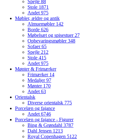
Spejle
88
Stole
1871
Andet
975
Møbler, ældre og antik
Almuemøbler
142
Borde
626
Møbelsæt og spisestuer
27
Opbevaringsmøbler
348
Sofaer
65
Spejle
212
Stole
415
Andet
975
Mønter & Frimærker
Frimærker
14
Medaljer
97
Mønter
170
Andet
63
Orientalsk
Diverse orientalsk
775
Porcelæn og fajance
Andet
6746
Porcelæn og fajance - Figurer
Bing & Grøndahl
3787
Dahl Jensen
1213
Royal Copenhagen
5122