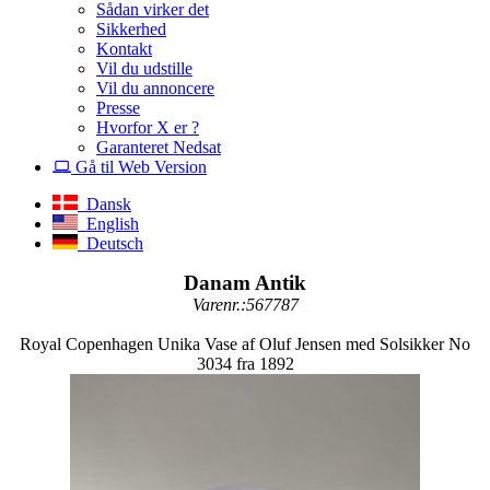
Sådan virker det
Sikkerhed
Kontakt
Vil du udstille
Vil du annoncere
Presse
Hvorfor X er ?
Garanteret Nedsat
Gå til Web Version
Dansk
English
Deutsch
Danam Antik
Varenr.:567787
Royal Copenhagen Unika Vase af Oluf Jensen med Solsikker No
3034 fra 1892