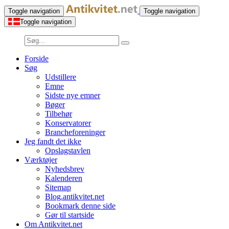
Toggle navigation
Toggle navigation
Toggle navigation
Forside
Søg
Udstillere
Emne
Sidste nye emner
Bøger
Tilbehør
Konservatorer
Brancheforeninger
Jeg fandt det ikke
Opslagstavlen
Værktøjer
Nyhedsbrev
Kalenderen
Sitemap
Blog.antikvitet.net
Bookmark denne side
Gør til startside
Om Antikvitet.net