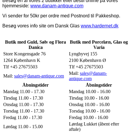
Besøg en af vores 2 butikker eller bestil online på vores
hjemmeside:
www.danam-antique.com
Vi sender for 50kr per ordre med Postnord til Pakkeshop.
Besøg vores info site om Dansk Glas
www.hardernet.dk
Butik med Guld, Sølv og Flora
Butik med Porcelæn, Glas og
Danica
Varia
Store Kongensgade 76
Lyngbyvej 155
1264 København K
2100 København Ø
Tlf +45 27675503
Tlf +45 27675503
Mail:
sales@danam-
Mail:
sales@danam-antique.com
antique.com
Åbningstider
Åbningstider
Mandag 11.00 - 17.30
Mandag 10.00 - 16.00
Tirsdag 11.00 - 17.30
Tirsdag 10.00 - 16.00
Onsdag 11.00 - 17.30
Onsdag 10.00 - 16.00
Torsdag 11.00 - 17.30
Torsdag 10.00 - 16.00
Fredag 11.00 - 17.30
Fredag 10.00 - 16.00
Lørdag Lukket (åbent efter
Lørdag 11.00 - 15.00
aftale)