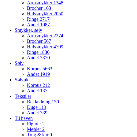
Armsmykker
1348
Brocher
163
Halssmykker
2050
Ringe
2717
Andet
1087
Smykker, sølv
Armsmykker
2274
Brocher
567
Halssmykker
4709
Ringe
1836
Andet
3370
Sølv
Korpus
5663
Andet
1919
Sølvplet
Korpus
212
Andet
137
Tekstiler
Beklædning
150
Duge
113
Andet
339
Til haven
Figurer
2
Møbler
2
Trug & kar
0