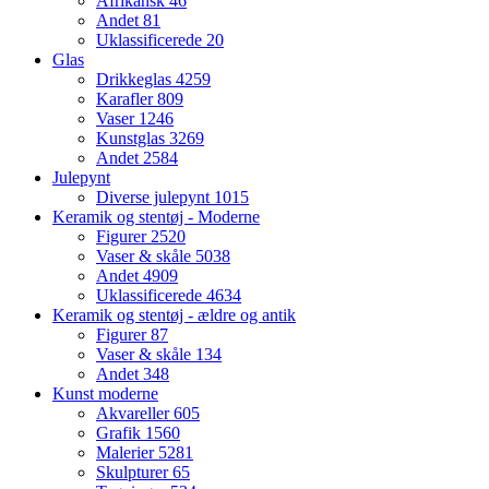
Afrikansk
46
Andet
81
Uklassificerede
20
Glas
Drikkeglas
4259
Karafler
809
Vaser
1246
Kunstglas
3269
Andet
2584
Julepynt
Diverse julepynt
1015
Keramik og stentøj - Moderne
Figurer
2520
Vaser & skåle
5038
Andet
4909
Uklassificerede
4634
Keramik og stentøj - ældre og antik
Figurer
87
Vaser & skåle
134
Andet
348
Kunst moderne
Akvareller
605
Grafik
1560
Malerier
5281
Skulpturer
65