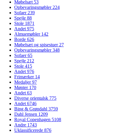
Møbelsæt
53
Opbevaringsmøbler
224
Sofaer
239
Spejle
88
Stole
1871
Andet
975
Almuemøbler
142
Borde
626
Møbelsæt og spisestuer
27
Opbevaringsmøbler
348
Sofaer
65
Spejle
212
Stole
415
Andet
976
Frimærker
14
Medaljer
97
Mønter
170
Andet
63
Diverse orientalsk
775
Andet
6746
Bing & Grøndahl
3759
Dahl Jensen
1209
Royal Copenhagen
5108
Andre
1743
Uklassificerede
876