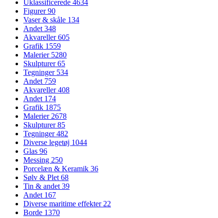
Uklassificerede
4634
Figurer
90
Vaser & skåle
134
Andet
348
Akvareller
605
Grafik
1559
Malerier
5280
Skulpturer
65
Tegninger
534
Andet
759
Akvareller
408
Andet
174
Grafik
1875
Malerier
2678
Skulpturer
85
Tegninger
482
Diverse legetøj
1044
Glas
96
Messing
250
Porcelæn & Keramik
36
Sølv & Plet
68
Tin & andet
39
Andet
167
Diverse maritime effekter
22
Borde
1370