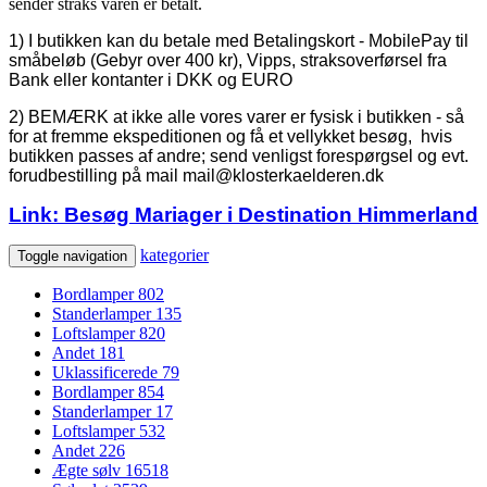
sender straks varen er betalt.
1) I butikken kan du betale med Betalingskort - MobilePay til
småbeløb (Gebyr over 400 kr), Vipps, straksoverførsel fra
Bank eller kontanter i DKK og EURO
2) BEMÆRK at ikke alle vores varer er fysisk i butikken - så
for at fremme ekspeditionen og få et vellykket besøg, hvis
butikken passes af andre; send venligst forespørgsel og evt.
forudbestilling på mail mail@klosterkaelderen.dk
Link: Besøg Mariager i Destination Himmerland
kategorier
Toggle navigation
Bordlamper
802
Standerlamper
135
Loftslamper
820
Andet
181
Uklassificerede
79
Bordlamper
854
Standerlamper
17
Loftslamper
532
Andet
226
Ægte sølv
16518