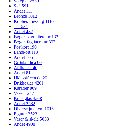
Sølvplet
2539
Stål
591
Andet
111
Bronze
1012
Kobber, messing
1116
Tin
634
Andet
482
Bøger, skønlitteratur
132
Bøger, faglitteratur
393
Postkort
190
Landkort
113
Andet
105
Grønlandica
90
Afrikansk
46
Andet
81
Uklassificerede
20
Drikkeglas
4261
Karafler
809
Vaser
1247
Kunstglas
3268
Andet
2582
Diverse julepynt
1015
Figurer
2523
Vaser & skåle
5033
Andet
4908