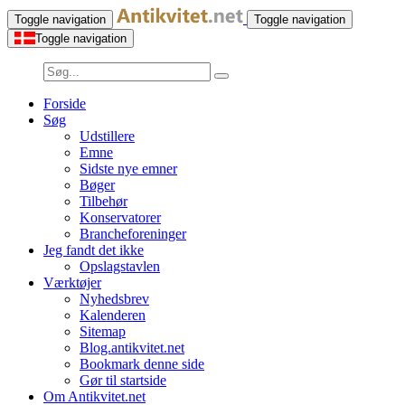
Toggle navigation
Toggle navigation
Toggle navigation
Forside
Søg
Udstillere
Emne
Sidste nye emner
Bøger
Tilbehør
Konservatorer
Brancheforeninger
Jeg fandt det ikke
Opslagstavlen
Værktøjer
Nyhedsbrev
Kalenderen
Sitemap
Blog.antikvitet.net
Bookmark denne side
Gør til startside
Om Antikvitet.net