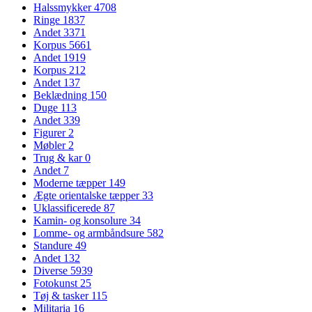
Halssmykker
4708
Ringe
1837
Andet
3371
Korpus
5661
Andet
1919
Korpus
212
Andet
137
Beklædning
150
Duge
113
Andet
339
Figurer
2
Møbler
2
Trug & kar
0
Andet
7
Moderne tæpper
149
Ægte orientalske tæpper
33
Uklassificerede
87
Kamin- og konsolure
34
Lomme- og armbåndsure
582
Standure
49
Andet
132
Diverse
5939
Fotokunst
25
Tøj & tasker
115
Militaria
16