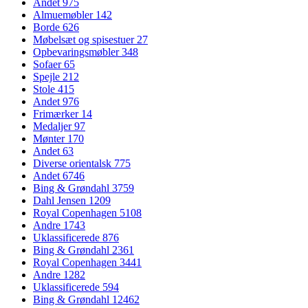
Andet
975
Almuemøbler
142
Borde
626
Møbelsæt og spisestuer
27
Opbevaringsmøbler
348
Sofaer
65
Spejle
212
Stole
415
Andet
976
Frimærker
14
Medaljer
97
Mønter
170
Andet
63
Diverse orientalsk
775
Andet
6746
Bing & Grøndahl
3759
Dahl Jensen
1209
Royal Copenhagen
5108
Andre
1743
Uklassificerede
876
Bing & Grøndahl
2361
Royal Copenhagen
3441
Andre
1282
Uklassificerede
594
Bing & Grøndahl
12462