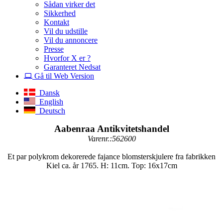
Sådan virker det
Sikkerhed
Kontakt
Vil du udstille
Vil du annoncere
Presse
Hvorfor X er ?
Garanteret Nedsat
Gå til Web Version
Dansk
English
Deutsch
Aabenraa Antikvitetshandel
Varenr.:562600
Et par polykrom dekorerede fajance blomsterskjulere fra fabrikken
Kiel ca. år 1765. H: 11cm. Top: 16x17cm