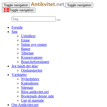
Toggle navigation
Toggle navigation
Toggle navigation
Forside
Søg
Udstillere
Emne
Sidste nye emner
Bøger
Tilbehør
Konservatorer
Brancheforeninger
Jeg fandt det ikke
Opslagstavlen
Værktøjer
Nyhedsbrev
Kalenderen
Sitemap
Blog.antikvitet.net
Bookmark denne side
Gør til startside
Om Antikvitet.net