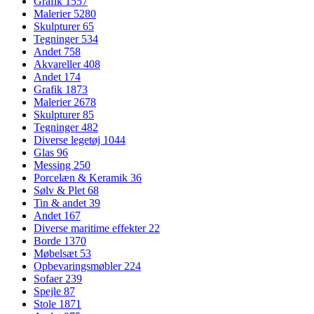
Grafik
1557
Malerier
5280
Skulpturer
65
Tegninger
534
Andet
758
Akvareller
408
Andet
174
Grafik
1873
Malerier
2678
Skulpturer
85
Tegninger
482
Diverse legetøj
1044
Glas
96
Messing
250
Porcelæn & Keramik
36
Sølv & Plet
68
Tin & andet
39
Andet
167
Diverse maritime effekter
22
Borde
1370
Møbelsæt
53
Opbevaringsmøbler
224
Sofaer
239
Spejle
87
Stole
1871