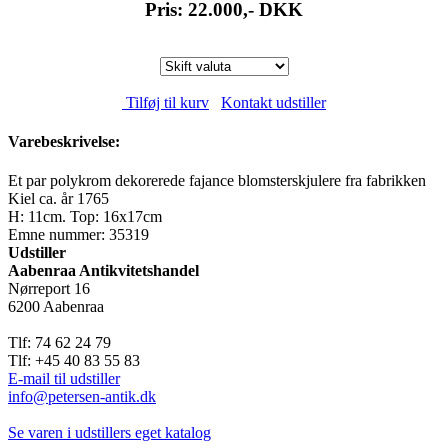
Pris: 22.000,-
DKK
Tilføj til kurv
Kontakt udstiller
Varebeskrivelse:
Et par polykrom dekorerede fajance blomsterskjulere fra fabrikken
Kiel ca. år 1765
H: 11cm. Top: 16x17cm
Emne nummer: 35319
Udstiller
Aabenraa Antikvitetshandel
Nørreport 16
6200 Aabenraa
Tlf: 74 62 24 79
Tlf: +45 40 83 55 83
E-mail til udstiller
info@petersen-antik.dk
Se varen i udstillers eget katalog