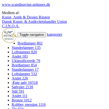
www.scandinavian-antiques.dk
Medlem af:
Kunst, Antik & Design Ringen
Dansk Kunst- & Antikvitetshandler Union
C.I.N.O.A.
kategorier
Toggle navigation
Bordlamper
802
Standerlamper
135
Loftslamper
820
Andet
181
Uklassificerede
79
Bordlamper
854
Standerlamper
17
Loftslamper
532
Andet
226
Ægte sølv
16518
Sølvplet
2539
Stål
591
Andet
111
Bronze
1012
Kobber, messing
1116
Tin
634