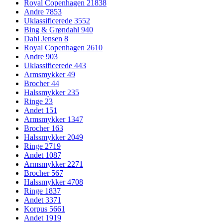
Royal Copenhagen
21838
Andre
7853
Uklassificerede
3552
Bing & Grøndahl
940
Dahl Jensen
8
Royal Copenhagen
2610
Andre
903
Uklassificerede
443
Armsmykker
49
Brocher
44
Halssmykker
235
Ringe
23
Andet
151
Armsmykker
1347
Brocher
163
Halssmykker
2049
Ringe
2719
Andet
1087
Armsmykker
2271
Brocher
567
Halssmykker
4708
Ringe
1837
Andet
3371
Korpus
5661
Andet
1919