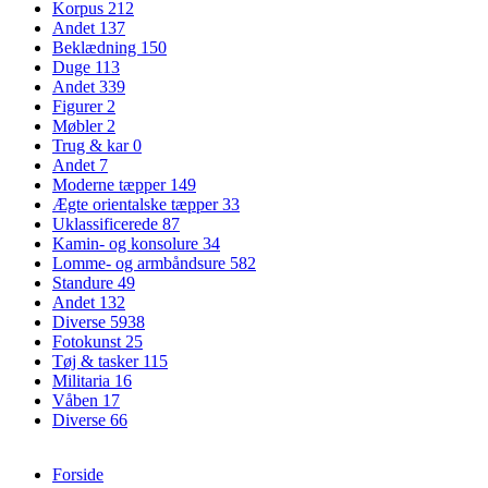
Korpus
212
Andet
137
Beklædning
150
Duge
113
Andet
339
Figurer
2
Møbler
2
Trug & kar
0
Andet
7
Moderne tæpper
149
Ægte orientalske tæpper
33
Uklassificerede
87
Kamin- og konsolure
34
Lomme- og armbåndsure
582
Standure
49
Andet
132
Diverse
5938
Fotokunst
25
Tøj & tasker
115
Militaria
16
Våben
17
Diverse
66
Forside