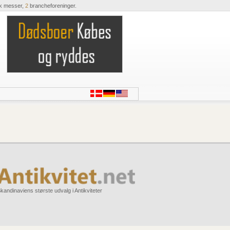
k messer,
2
brancheforeninger.
kandinaviens største udvalg i Antikviteter