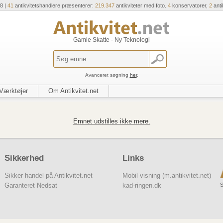
8 |
41
antikvitetshandlere præsenterer:
219.347
antikviteter med foto.
4
konservatorer,
2
anti
Gamle Skatte - Ny Teknologi
Avanceret søgning
her
.
Værktøjer
Om Antikvitet.net
Emnet udstilles ikke mere.
Sikkerhed
Links
Sikker handel på Antikvitet.net
Mobil visning (m.antikvitet.net)
S
Garanteret Nedsat
kad-ringen.dk