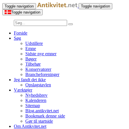
Toggle navigation
Toggle navigation
Toggle navigation
Forside
Søg
Udstillere
Emne
Sidste nye emner
Bøger
Tilbehør
Konservatorer
Brancheforeninger
Jeg fandt det ikke
Opslagstavlen
Værktøjer
Nyhedsbrev
Kalenderen
Sitemap
Blog.antikvitet.net
Bookmark denne side
Gør til startside
Om Antikvitet.net