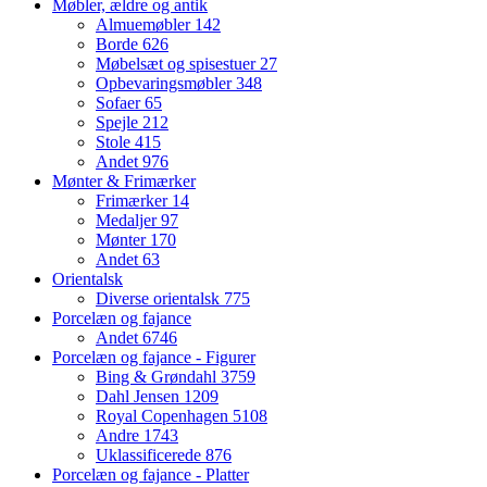
Møbler, ældre og antik
Almuemøbler
142
Borde
626
Møbelsæt og spisestuer
27
Opbevaringsmøbler
348
Sofaer
65
Spejle
212
Stole
415
Andet
976
Mønter & Frimærker
Frimærker
14
Medaljer
97
Mønter
170
Andet
63
Orientalsk
Diverse orientalsk
775
Porcelæn og fajance
Andet
6746
Porcelæn og fajance - Figurer
Bing & Grøndahl
3759
Dahl Jensen
1209
Royal Copenhagen
5108
Andre
1743
Uklassificerede
876
Porcelæn og fajance - Platter