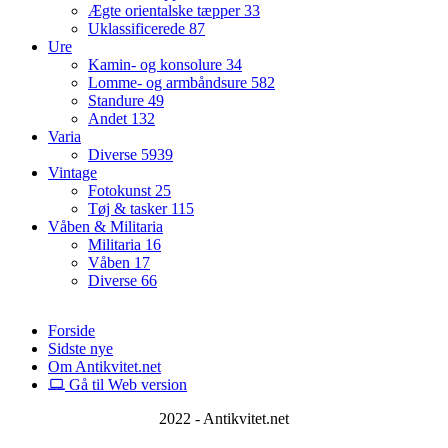
Ægte orientalske tæpper
33
Uklassificerede
87
Ure
Kamin- og konsolure
34
Lomme- og armbåndsure
582
Standure
49
Andet
132
Varia
Diverse
5939
Vintage
Fotokunst
25
Tøj & tasker
115
Våben & Militaria
Militaria
16
Våben
17
Diverse
66
Forside
Sidste nye
Om Antikvitet.net
Gå til Web version
2022 - Antikvitet.net