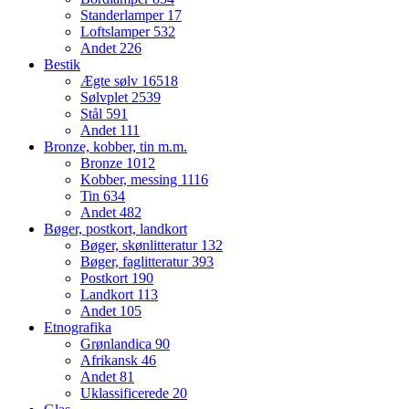
Standerlamper
17
Loftslamper
532
Andet
226
Bestik
Ægte sølv
16518
Sølvplet
2539
Stål
591
Andet
111
Bronze, kobber, tin m.m.
Bronze
1012
Kobber, messing
1116
Tin
634
Andet
482
Bøger, postkort, landkort
Bøger, skønlitteratur
132
Bøger, faglitteratur
393
Postkort
190
Landkort
113
Andet
105
Etnografika
Grønlandica
90
Afrikansk
46
Andet
81
Uklassificerede
20