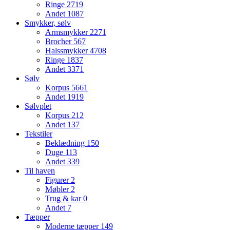
Ringe
2719
Andet
1087
Smykker, sølv
Armsmykker
2271
Brocher
567
Halssmykker
4708
Ringe
1837
Andet
3371
Sølv
Korpus
5661
Andet
1919
Sølvplet
Korpus
212
Andet
137
Tekstiler
Beklædning
150
Duge
113
Andet
339
Til haven
Figurer
2
Møbler
2
Trug & kar
0
Andet
7
Tæpper
Moderne tæpper
149