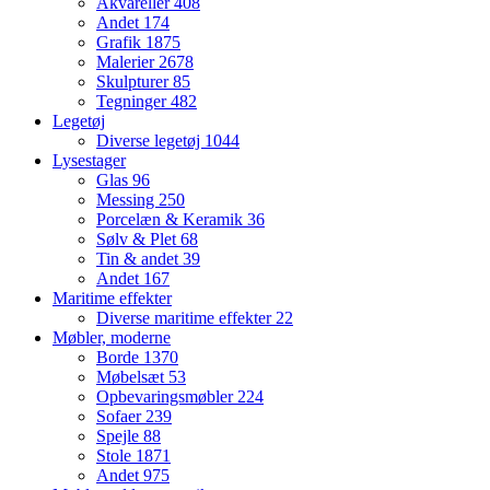
Akvareller
408
Andet
174
Grafik
1875
Malerier
2678
Skulpturer
85
Tegninger
482
Legetøj
Diverse legetøj
1044
Lysestager
Glas
96
Messing
250
Porcelæn & Keramik
36
Sølv & Plet
68
Tin & andet
39
Andet
167
Maritime effekter
Diverse maritime effekter
22
Møbler, moderne
Borde
1370
Møbelsæt
53
Opbevaringsmøbler
224
Sofaer
239
Spejle
88
Stole
1871
Andet
975