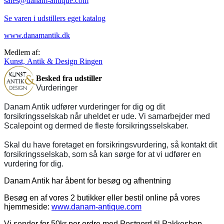
sales@danam-antique.com
Se varen i udstillers eget katalog
www.danamantik.dk
Medlem af:
Kunst, Antik & Design Ringen
Besked fra udstiller
Vurderinger
Danam Antik udfører vurderinger for dig og dit
forsikringsselskab når uheldet er ude. Vi samarbejder med
Scalepoint og dermed de fleste forsikringsselskaber.
Skal du have foretaget en forsikringsvurdering, så kontakt dit
forsikringsselskab, som så kan sørge for at vi udfører en
vurdering for dig.
Danam Antik har åbent for besøg og afhentning
Besøg en af vores 2 butikker eller bestil online på vores
hjemmeside:
www.danam-antique.com
Vi sender for 50kr per ordre med Postnord til Pakkeshop.