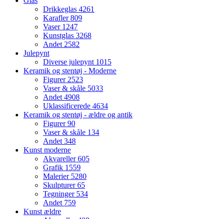
Glas
Drikkeglas
4261
Karafler
809
Vaser
1247
Kunstglas
3268
Andet
2582
Julepynt
Diverse julepynt
1015
Keramik og stentøj - Moderne
Figurer
2523
Vaser & skåle
5033
Andet
4908
Uklassificerede
4634
Keramik og stentøj - ældre og antik
Figurer
90
Vaser & skåle
134
Andet
348
Kunst moderne
Akvareller
605
Grafik
1559
Malerier
5280
Skulpturer
65
Tegninger
534
Andet
759
Kunst ældre