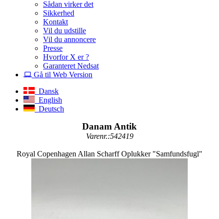
Sådan virker det
Sikkerhed
Kontakt
Vil du udstille
Vil du annoncere
Presse
Hvorfor X er ?
Garanteret Nedsat
Gå til Web Version
Dansk
English
Deutsch
Danam Antik
Varenr.:542419
Royal Copenhagen Allan Scharff Oplukker "Samfundsfugl"