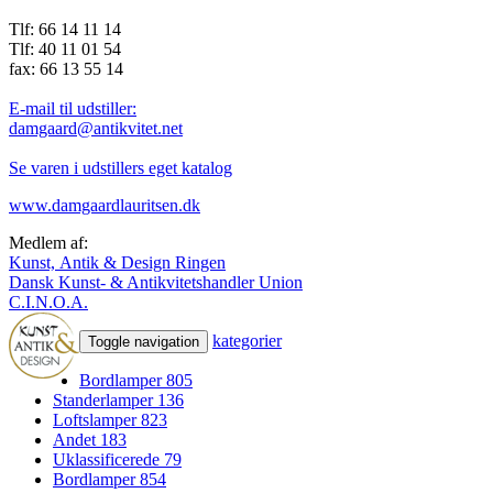
Tlf: 66 14 11 14
Tlf: 40 11 01 54
fax: 66 13 55 14
E-mail til udstiller:
damgaard@antikvitet.net
Se varen i udstillers eget katalog
www.damgaardlauritsen.dk
Medlem af:
Kunst, Antik & Design Ringen
Dansk Kunst- & Antikvitetshandler Union
C.I.N.O.A.
kategorier
Toggle navigation
Bordlamper
805
Standerlamper
136
Loftslamper
823
Andet
183
Uklassificerede
79
Bordlamper
854