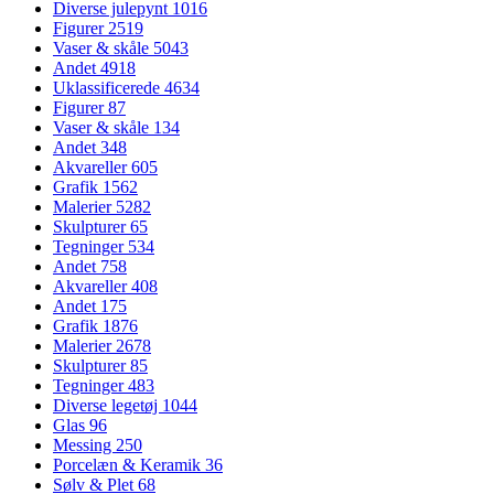
Diverse julepynt
1016
Figurer
2519
Vaser & skåle
5043
Andet
4918
Uklassificerede
4634
Figurer
87
Vaser & skåle
134
Andet
348
Akvareller
605
Grafik
1562
Malerier
5282
Skulpturer
65
Tegninger
534
Andet
758
Akvareller
408
Andet
175
Grafik
1876
Malerier
2678
Skulpturer
85
Tegninger
483
Diverse legetøj
1044
Glas
96
Messing
250
Porcelæn & Keramik
36
Sølv & Plet
68