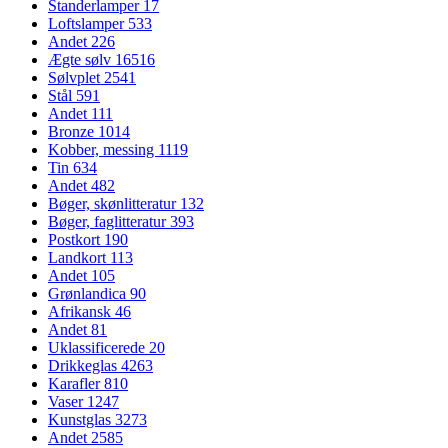
Standerlamper
17
Loftslamper
533
Andet
226
Ægte sølv
16516
Sølvplet
2541
Stål
591
Andet
111
Bronze
1014
Kobber, messing
1119
Tin
634
Andet
482
Bøger, skønlitteratur
132
Bøger, faglitteratur
393
Postkort
190
Landkort
113
Andet
105
Grønlandica
90
Afrikansk
46
Andet
81
Uklassificerede
20
Drikkeglas
4263
Karafler
810
Vaser
1247
Kunstglas
3273
Andet
2585