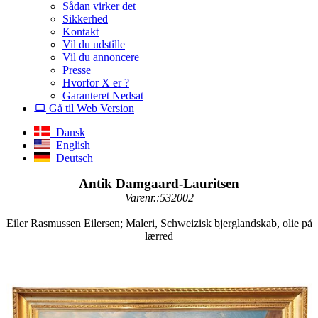
Sådan virker det
Sikkerhed
Kontakt
Vil du udstille
Vil du annoncere
Presse
Hvorfor X er ?
Garanteret Nedsat
Gå til Web Version
Dansk
English
Deutsch
Antik Damgaard-Lauritsen
Varenr.:532002
Eiler Rasmussen Eilersen; Maleri, Schweizisk bjerglandskab, olie på
lærred