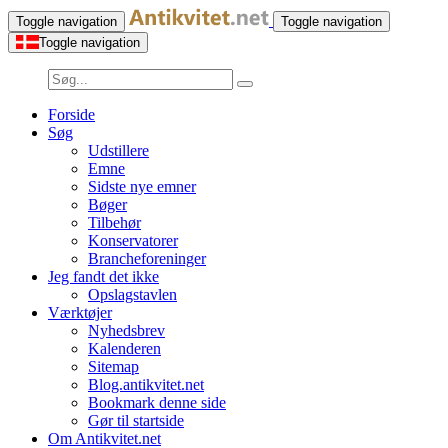
Toggle navigation
Toggle navigation
Toggle navigation
Forside
Søg
Udstillere
Emne
Sidste nye emner
Bøger
Tilbehør
Konservatorer
Brancheforeninger
Jeg fandt det ikke
Opslagstavlen
Værktøjer
Nyhedsbrev
Kalenderen
Sitemap
Blog.antikvitet.net
Bookmark denne side
Gør til startside
Om Antikvitet.net