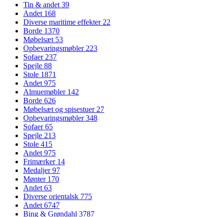
Tin & andet
39
Andet
168
Diverse maritime effekter
22
Borde
1370
Møbelsæt
53
Opbevaringsmøbler
223
Sofaer
237
Spejle
88
Stole
1871
Andet
975
Almuemøbler
142
Borde
626
Møbelsæt og spisestuer
27
Opbevaringsmøbler
348
Sofaer
65
Spejle
213
Stole
415
Andet
975
Frimærker
14
Medaljer
97
Mønter
170
Andet
63
Diverse orientalsk
775
Andet
6747
Bing & Grøndahl
3787