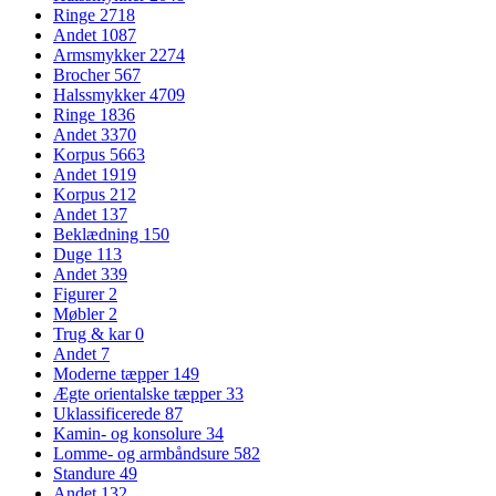
Ringe
2718
Andet
1087
Armsmykker
2274
Brocher
567
Halssmykker
4709
Ringe
1836
Andet
3370
Korpus
5663
Andet
1919
Korpus
212
Andet
137
Beklædning
150
Duge
113
Andet
339
Figurer
2
Møbler
2
Trug & kar
0
Andet
7
Moderne tæpper
149
Ægte orientalske tæpper
33
Uklassificerede
87
Kamin- og konsolure
34
Lomme- og armbåndsure
582
Standure
49
Andet
132