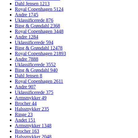
Dahl Jensen
1213
Royal Copenhagen
5124
Andre
1745
Uklassificerede
876
Bing & Grøndahl
2368
Royal Copenhagen
3448
Andre
1284
Uklassificerede
594
Bing & Grøndahl
12478
Royal Copenhagen
21893
Andre
7888
Uklassificerede
3552
Bing & Grøndahl
940
Dahl Jensen
8
Royal Copenhagen
2611
Andre
907
Uklassificerede
375
Armsmykker
49
Brocher
44
Halssmykker
235
Ringe
23
Andet
151
Armsmykker
1348
Brocher
163
Halssmykker
2048