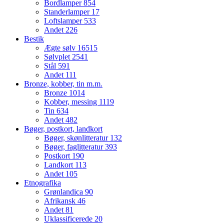
Bordlamper
854
Standerlamper
17
Loftslamper
533
Andet
226
Bestik
Ægte sølv
16515
Sølvplet
2541
Stål
591
Andet
111
Bronze, kobber, tin m.m.
Bronze
1014
Kobber, messing
1119
Tin
634
Andet
482
Bøger, postkort, landkort
Bøger, skønlitteratur
132
Bøger, faglitteratur
393
Postkort
190
Landkort
113
Andet
105
Etnografika
Grønlandica
90
Afrikansk
46
Andet
81
Uklassificerede
20