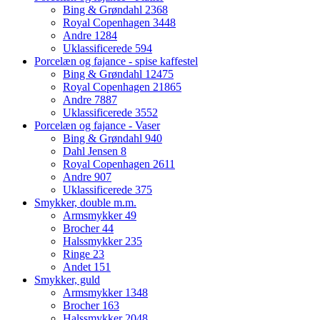
Bing & Grøndahl
2368
Royal Copenhagen
3448
Andre
1284
Uklassificerede
594
Porcelæn og fajance - spise kaffestel
Bing & Grøndahl
12475
Royal Copenhagen
21865
Andre
7887
Uklassificerede
3552
Porcelæn og fajance - Vaser
Bing & Grøndahl
940
Dahl Jensen
8
Royal Copenhagen
2611
Andre
907
Uklassificerede
375
Smykker, double m.m.
Armsmykker
49
Brocher
44
Halssmykker
235
Ringe
23
Andet
151
Smykker, guld
Armsmykker
1348
Brocher
163
Halssmykker
2048