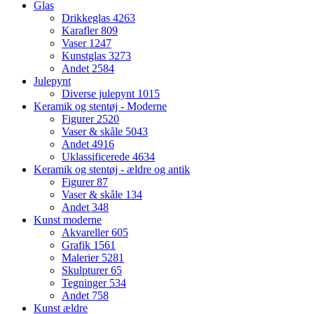
Glas
Drikkeglas
4263
Karafler
809
Vaser
1247
Kunstglas
3273
Andet
2584
Julepynt
Diverse julepynt
1015
Keramik og stentøj - Moderne
Figurer
2520
Vaser & skåle
5043
Andet
4916
Uklassificerede
4634
Keramik og stentøj - ældre og antik
Figurer
87
Vaser & skåle
134
Andet
348
Kunst moderne
Akvareller
605
Grafik
1561
Malerier
5281
Skulpturer
65
Tegninger
534
Andet
758
Kunst ældre