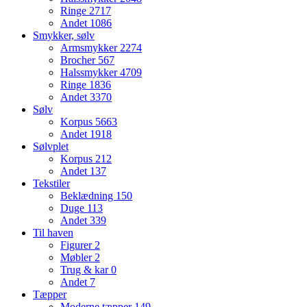
Ringe
2717
Andet
1086
Smykker, sølv
Armsmykker
2274
Brocher
567
Halssmykker
4709
Ringe
1836
Andet
3370
Sølv
Korpus
5663
Andet
1918
Sølvplet
Korpus
212
Andet
137
Tekstiler
Beklædning
150
Duge
113
Andet
339
Til haven
Figurer
2
Møbler
2
Trug & kar
0
Andet
7
Tæpper
Moderne tæpper
149