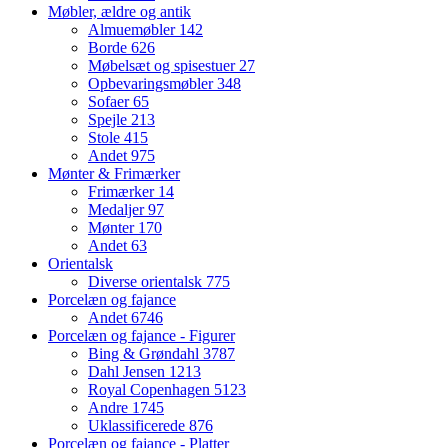
Møbler, ældre og antik
Almuemøbler
142
Borde
626
Møbelsæt og spisestuer
27
Opbevaringsmøbler
348
Sofaer
65
Spejle
213
Stole
415
Andet
975
Mønter & Frimærker
Frimærker
14
Medaljer
97
Mønter
170
Andet
63
Orientalsk
Diverse orientalsk
775
Porcelæn og fajance
Andet
6746
Porcelæn og fajance - Figurer
Bing & Grøndahl
3787
Dahl Jensen
1213
Royal Copenhagen
5123
Andre
1745
Uklassificerede
876
Porcelæn og fajance - Platter