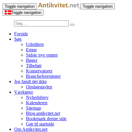
Toggle navigation
Toggle navigation
Toggle navigation
Forside
Søg
Udstillere
Emne
Sidste nye emner
Bøger
Tilbehør
Konservatorer
Brancheforeninger
Jeg fandt det ikke
Opslagstavlen
Værktøjer
Nyhedsbrev
Kalenderen
Sitemap
Blog.antikvitet.net
Bookmark denne side
Gør til startside
Om Antikvitet.net