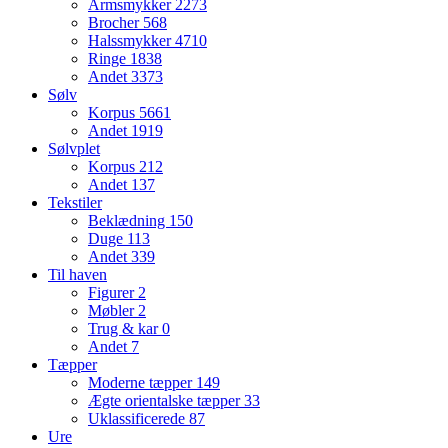
Armsmykker
2273
Brocher
568
Halssmykker
4710
Ringe
1838
Andet
3373
Sølv
Korpus
5661
Andet
1919
Sølvplet
Korpus
212
Andet
137
Tekstiler
Beklædning
150
Duge
113
Andet
339
Til haven
Figurer
2
Møbler
2
Trug & kar
0
Andet
7
Tæpper
Moderne tæpper
149
Ægte orientalske tæpper
33
Uklassificerede
87
Ure