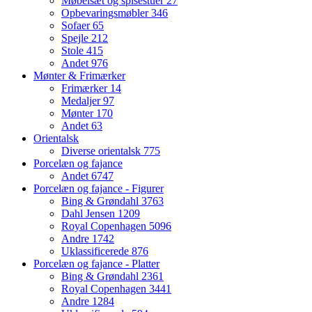
Møbelsæt og spisestuer
27
Opbevaringsmøbler
346
Sofaer
65
Spejle
212
Stole
415
Andet
976
Mønter & Frimærker
Frimærker
14
Medaljer
97
Mønter
170
Andet
63
Orientalsk
Diverse orientalsk
775
Porcelæn og fajance
Andet
6747
Porcelæn og fajance - Figurer
Bing & Grøndahl
3763
Dahl Jensen
1209
Royal Copenhagen
5096
Andre
1742
Uklassificerede
876
Porcelæn og fajance - Platter
Bing & Grøndahl
2361
Royal Copenhagen
3441
Andre
1284