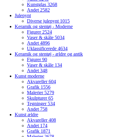
Kunstglas
3268
Andet
2582
Julepynt
Diverse julepynt
1015
Keramik og stentøj - Moderne
Figurer
2524
Vaser & skåle
5034
Andet
4896
Uklassificerede
4634
Keramik og stentøj - ældre og antik
Figurer
90
Vaser & skåle
134
Andet
348
Kunst moderne
Akvareller
604
Grafik
1556
Malerier
5279
Skulpturer
65
Tegninger
534
Andet
758
Kunst ældre
Akvareller
408
Andet
174
Grafik
1871
Malerier
2678