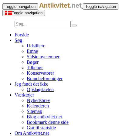
Toggle navigation
Toggle navigation
Toggle navigation
Forside
Søg
Udstillere
Emne
Sidste nye emner
Bøger
Tilbehør
Konservatorer
Brancheforeninger
Jeg fandt det ikke
Opslagstavlen
Værktøjer
Nyhedsbrev
Kalenderen
Sitemap
Blog.antikvitet.net
Bookmark denne side
Gør til startside
Om Antikvitet.net