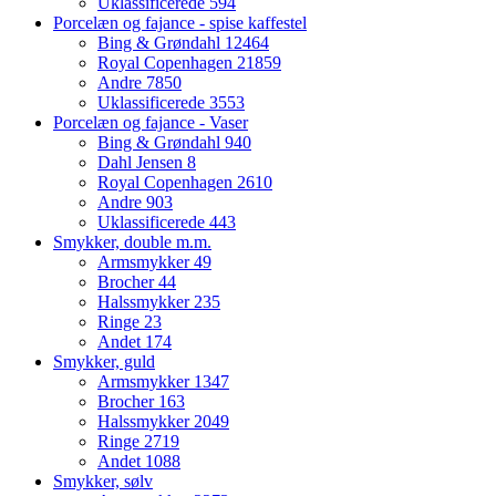
Uklassificerede
594
Porcelæn og fajance - spise kaffestel
Bing & Grøndahl
12464
Royal Copenhagen
21859
Andre
7850
Uklassificerede
3553
Porcelæn og fajance - Vaser
Bing & Grøndahl
940
Dahl Jensen
8
Royal Copenhagen
2610
Andre
903
Uklassificerede
443
Smykker, double m.m.
Armsmykker
49
Brocher
44
Halssmykker
235
Ringe
23
Andet
174
Smykker, guld
Armsmykker
1347
Brocher
163
Halssmykker
2049
Ringe
2719
Andet
1088
Smykker, sølv