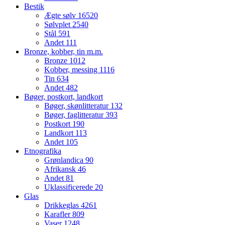
Bestik
Ægte sølv
16520
Sølvplet
2540
Stål
591
Andet
111
Bronze, kobber, tin m.m.
Bronze
1012
Kobber, messing
1116
Tin
634
Andet
482
Bøger, postkort, landkort
Bøger, skønlitteratur
132
Bøger, faglitteratur
393
Postkort
190
Landkort
113
Andet
105
Etnografika
Grønlandica
90
Afrikansk
46
Andet
81
Uklassificerede
20
Glas
Drikkeglas
4261
Karafler
809
Vaser
1248