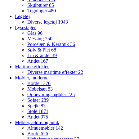
Skulpturer
85
Tegninger
480
Legetøj
Diverse legetøj
1043
Lysestager
Glas
96
Messing
250
Porcelæn & Keramik
36
Sølv & Plet
68
Tin & andet
39
Andet
167
Maritime effekter
Diverse maritime effekter
22
Møbler, moderne
Borde
1370
Møbelsæt
53
Opbevaringsmøbler
225
Sofaer
239
Spejle
87
Stole
1871
Andet
975
Møbler, ældre og antik
Almuemøbler
142
Borde
626