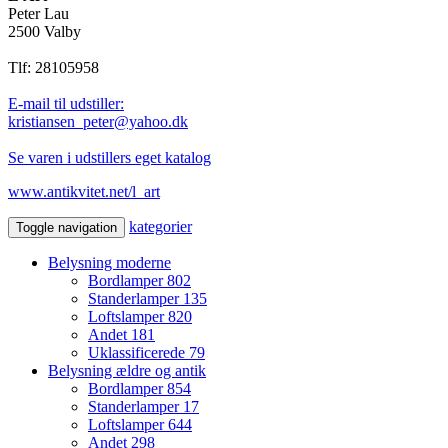
Peter Lau
2500 Valby
Tlf: 28105958
E-mail til udstiller:
kristiansen_peter@yahoo.dk
Se varen i udstillers eget katalog
www.antikvitet.net/l_art
kategorier
Toggle navigation
Belysning moderne
Bordlamper
802
Standerlamper
135
Loftslamper
820
Andet
181
Uklassificerede
79
Belysning ældre og antik
Bordlamper
854
Standerlamper
17
Loftslamper
644
Andet
298