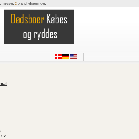
k messer,
2
brancheforeninger.
mail
de
tiv.