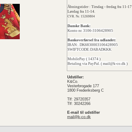
Åbningstider : Tirsdag - fredag fra 11-17
Lørdag fra 11-14.
CVR. Nr. 15269804
Danske Bank:
Konto nr. 3106-3106428905
Bankoverførsel fra udlandet:
IBAN:. DK6830003106428905
SWIFTCODE:DABADKKK
MobilePay ( 14374 )
Betaling via PayPal. ( mail@k-co.dk )
Udstiller:
K&Co.
Vesterbrogade 177
1800 Frederiksberg C
Tlf: 29720357
Tlf: 30242266
E-mail til udstiller
mail@k-co.dk