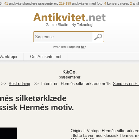
6 |
41
antikvitetshandlere præsenterer:
219.199
antikviteter med foto.
4
konservatorer,
2
anti
Gamle Skatte - Ny Teknologi
Avanceret søgning
her
.
Værktøjer
Om Antikvitet.net
K&Co.
præsenterer
>>
Beklædning
>>
Internt nr.: Hermés silketørklæde nr.15
Send os en E-
més silketørklæde
assisk Hermés motiv.
Originalt Vintage Hermés silketørklæ
i flotte farver med klassisk Hermés mo