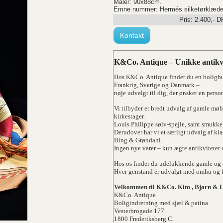
Måler: 90x88cm.
Emne nummer: Hermés silketørklæde
Pris:
2.400
,-
D
Kontakt
K&Co. Antique – Unikke antikvi
Hos K&Co. Antique finder du en boligbut
Frankrig, Sverige og Danmark –
nøje udvalgt til dig, der ønsker en pers
Vi tilbyder et bredt udvalg af gamle møb
kirkestager.
Louis Philippe sølv-spejle, samt smukk
Derudover har vi et særligt udvalg af k
Bing & Grøndahl.
Ingen nye varer – kun ægte antikviteter 
Hos os finder du udelukkende gamle og 
Hver genstand er udvalgt med omhu og fo
Velkommen til K&Co. Kim , Bjørn & 
K&Co. Antique
Boligindretning med sjæl & patina.
Vesterbrogade 177.
1800 Frederiksberg C.