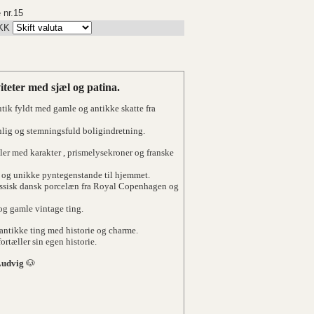
 nr.15
KK
teter med sjæl og patina.
ik fyldt med gamle og antikke skatte fra
onlig og stemningsfuld boligindretning.
ler med karakter , prismelysekroner og franske
e og unikke pyntegenstande til hjemmet.
lassisk dansk porcelæn fra Royal Copenhagen og
og gamle vintage ting.
antikke ting med historie og charme.
rtæller sin egen historie.
Ludvig
🐶